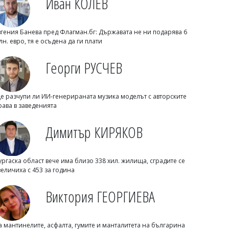
Иван КОЛЕВ
Светлозария КИДЕРОВА
Баба от Зидарово даде 5000 евро на
ало измамник за спешна операция на
вгения Банева пред Флагман.бг: Държавата не ни подарява 6
близък
лн. евро, тя е осъдена да ги плати
Георги РУСЧЕВ
е разчупи ли ИИ-генерираната музика моделът с авторските
рава в заведенията
Димитър КИРЯКОВ
ургаска област вече има близо 338 хил. жилища, сградите се
величиха с 453 за година
БсТПП
Бизнес форум „Кошер“ 2026: Новият
Виктория ГЕОРГИЕВА
формат за практическо развитие,
иновации и нетуъркинг
а мантинелите, асфалта, гумите и манталитета на българина