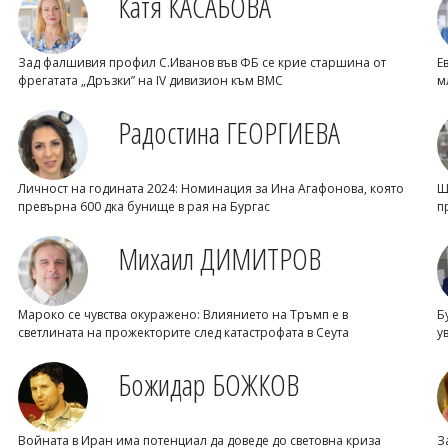
Катя КАСАБОВА
Зад фалшивия профил С.Иванов във ФБ се крие старшина от
Е
фрегатата „Дръзки” на IV дивизион към ВМС
м
Радостина ГЕОРГИЕВА
Личност на годината 2024: Номинация за Ина Агафонова, която
Щ
превърна 600 дка бунище в рая на Бургас
п
Михаил ДИМИТРОВ
Мароко се чувства окуражено: Влиянието на Тръмп е в
Б
светлината на прожекторите след катастрофата в Сеута
у
Божидар БОЖКОВ
Войната в Иран има потенциал да доведе до световна криза
З