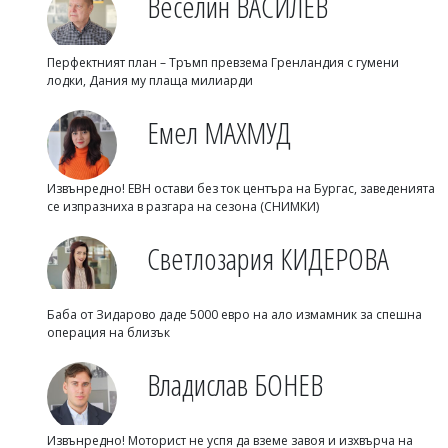
Веселин ВАСИЛЕВ
Перфектният план – Тръмп превзема Гренландия с гумени
лодки, Дания му плаща милиарди
Емел МАХМУД
Извънредно! ЕВН остави без ток центъра на Бургас, заведенията
се изпразниха в разгара на сезона (СНИМКИ)
Светлозария КИДЕРОВА
Баба от Зидарово даде 5000 евро на ало измамник за спешна
операция на близък
Владислав БОНЕВ
Извънредно! Моторист не успя да вземе завоя и изхвърча на