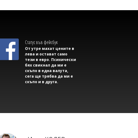
Статус във фейсбук
От утре махат цените в
Димитър КИРЯКОВ
лева и остават само
Георги Рачев: Горещини до второ
тези в евро. Психически
пришествие, идват до 39 градуса
бях свикнал да ми е
скъпо в една валута,
сега ще трябва да ми е
скъпо и в друга.