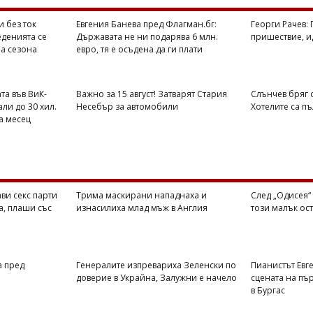
и без ток
Евгения Банева пред Флагман.бг:
Георги Рачев:
еденията се
Държавата не ни подарява 6 млн.
пришествие, ид
на сезона
евро, тя е осъдена да ги плати
та във ВиК-
Важно за 15 август! Затварят Стария
Слънчев бряг 
али до 30 хил.
Несебър за автомобили
Хотелите са п
на месец
ви секс парти
Трима маскирани нападнаха и
След „Одисея“ 
а, плаши със
изнасилиха млад мъж в Англия
този малък ос
а пред
Генералите изпревариха Зеленски по
Пианистът Евг
доверие в Украйна, Залужни е начело
сцената на пъ
в Бургас