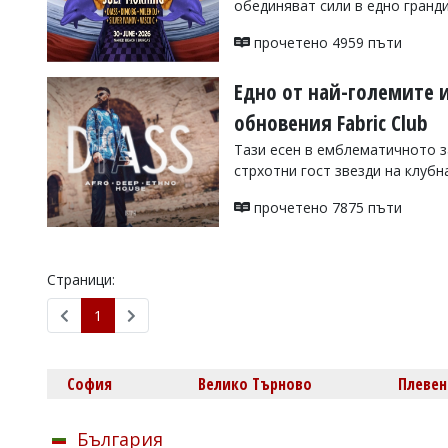
обединяват сили в едно гранд
УКРАЙНА
СПОРТ
прочетено 4959 пъти
РАЗСЛЕДВАНЕ
Едно от най-големите и
БИЗНЕС
обновения Fabric Club
ЮГ
Тази есен в емблематичното з
стрхотни гост звезди на клубн
Управители:
Веселин
прочетено 7875 пъти
Василев,
email:
v.vasilev@flagman.bg
Катя
Страници:
Касабова,
еmail:
k.kassabova@flagman.bg
1
Главен
редактор:
Иван
София
Велико Търново
Плевен
Колев,
email:
office@flagman.bg
България