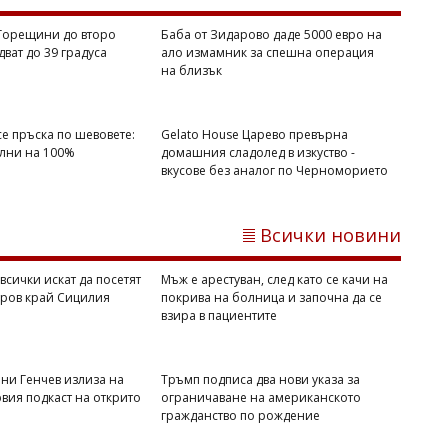
Съветник иска да направи секс парти в
 Горещини до второ
Баба от Зидарово даде 5000 евро на
сградата на Общината, плаши със съд,
ват до 39 градуса
ало измамник за спешна операция
ако му откажат
на близък
се пръска по шевовете:
Gelato House Царево превърна
ълни на 100%
домашния сладолед в изкуство -
вкусове без аналог по Черноморието
Всички новини
всички искат да посетят
Мъж е арестуван, след като се качи на
тров край Сицилия
покрива на болница и започна да се
взира в пациентите
Михаил ДИМИТРОВ
Трима маскирани нападнаха и
изнасилиха млад мъж в Англия
ени Генчев излиза на
Тръмп подписа два нови указа за
рвия подкаст на открито
ограничаване на американското
гражданство по рождение