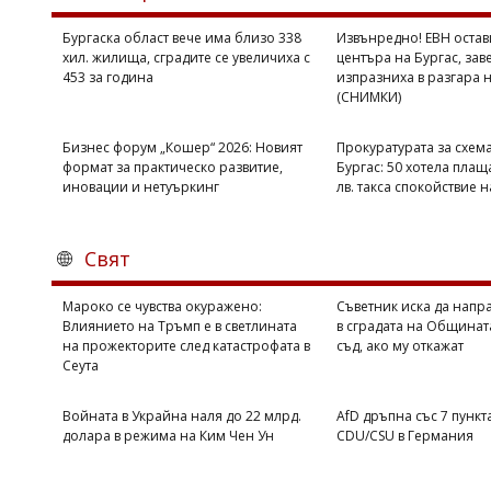
Коментарите
Бургаска област вече има близо 338
Извънредно! ЕВН остав
под
хил. жилища, сградите се увеличиха с
центъра на Бургас, зав
статиите
453 за година
изпразниха в разгара 
се
(СНИМКИ)
въвеждат
от
читателите
Бизнес форум „Кошер“ 2026: Новият
Прокуратурата за схема
и
формат за практическо развитие,
Бургас: 50 хотела плащ
редакцията
иновации и нетуъркинг
лв. такса спокойствие 
не
носи
отговорност
Свят
за
тях!
Ако
Мароко се чувства окуражено:
Съветник иска да напра
откриете
Влиянието на Тръмп е в светлината
в сградата на Общинат
обиден
на прожекторите след катастрофата в
съд, ако му откажат
за
Сеута
вас
коментар,
Войната в Украйна наля до 22 млрд.
AfD дръпна със 7 пункт
моля
долара в режима на Ким Чен Ун
CDU/CSU в Германия
сигнализирайте
ни!