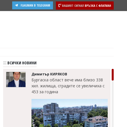
FLAGMAN В TELEGRAM
ВАШИЯТ СИГНАЛ
ВРЪЗКА С ФЛАГМАН
ости
ВСИЧКИ НОВИНИ
Димитър КИРЯКОВ
Бургаска област вече има близо 338
хил. жилища, сградите се увеличиха с
453 за година