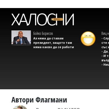
Бойко Борисов
Виц н
Аз няма да ставам
- Сл
президент, защото там
сте 
няма какво да се работи
със 
- Да.
- И 
въпр
- Ни
Автори Флагмани