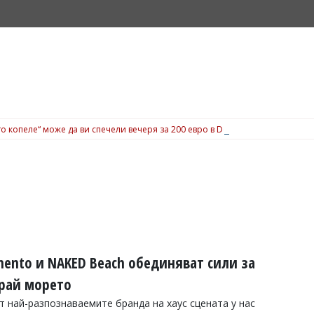
о копеле“ може да ви спечели вечеря за 200 евро в Dock 5, вижте подробн
mento и NAKED Beach обединяват сили за
край морето
т най-разпознаваемите бранда на хаус сцената у нас