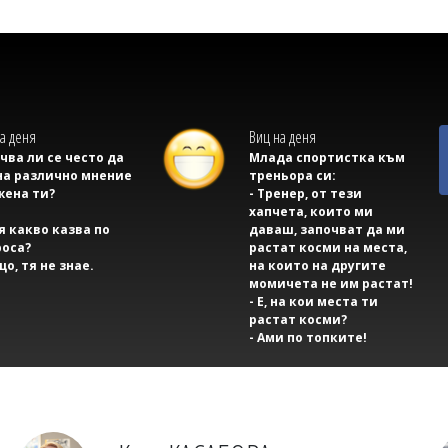
а деня
Виц на деня
учва ли се често да
Млада спортистка към
на различно мнение
треньора си:
жена ти?
- Тренер, от тези
хапчета, които ми
тя какво казва по
даваш, започват да ми
оса?
растат косми на места,
що, тя не знае.
на които на другите
момичета не им растат!
- Е, на кои места ти
растат косми?
- Ами по топките!