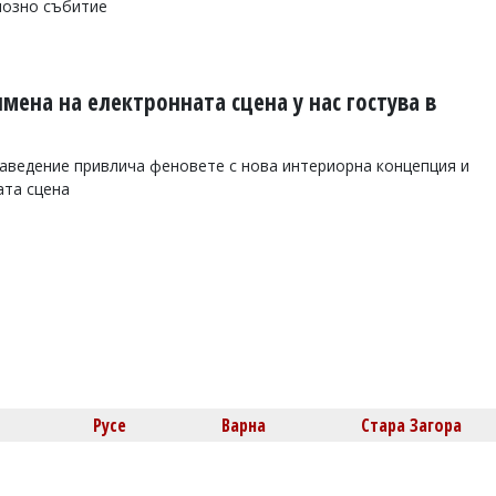
иозно събитие
мена на електронната сцена у нас гостува в
аведение привлича феновете с нова интериорна концепция и
ата сцена
Русе
Варна
Стара Загора