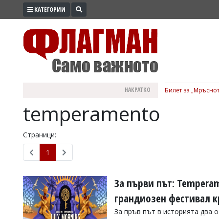
КАТЕГОРИИ
ПРОМО
ЗОНА
ИЗБОРИ
2026
ПРАКТИЧНО
НАКРАТКО
Билет за „Мръснот
КУЛТУРА
temperamento
ЗДРАВЕ
ПОЛИТИКА
Страници:
ОБЩИНИ
1
ОБЩЕСТВО
ЛАЙФСТАЙЛ
За първи път: Tempera
ВОЙНАТА
грандиозен фестивал 
В
За пръв път в историята два о