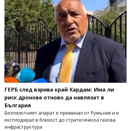
ГЕРБ след взрива край Кардам: Има ли
риск дронове отново да навлязат в
България
Безпилотният апарат е преминал от Румъния и е
експлодирал в близост до стратегическа газова
инфраструктура