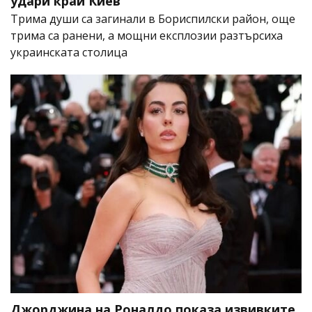
удари край Киев
Трима души са загинали в Бориспилски район, още
трима са ранени, а мощни експлозии разтърсиха
украинската столица
Джорджина на Роналдо показа извивките