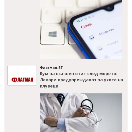
Флагман.БГ
Бум на външен отит след морето:
Лекари предупреждават за ухото на
плувеца