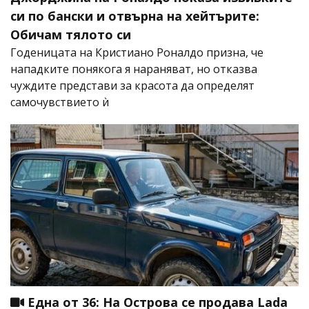
си по бански и отвърна на хейтърите:
Обичам тялото си
Годеницата на Кристиано Роналдо призна, че
нападките понякога я нараняват, но отказва
чуждите представи за красота да определят
самочувствието ѝ
Една от 36: На Острова се продава Lada