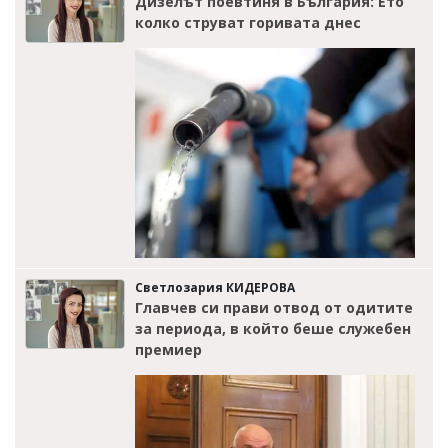
Дизелът поевтиня в България: Ето
колко струват горивата днес
Светлозария КИДЕРОВА
Главчев си прави отвод от одитите
за периода, в който беше служебен
премиер