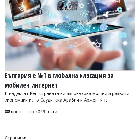
УКРАЙНА
СПОРТ
РАЗСЛЕДВАНЕ
БИЗНЕС
ЮГ
Управители:
Веселин
Василев,
България е №1 в глобална класация за
email:
v.vasilev@flagman.bg
мобилен интернет
Катя
Касабова,
В индекса nPerf страната ни изпреварва мощни и развити
еmail:
k.kassabova@flagman.bg
икономики като Саудитска Арабия и Аржентина
Главен
прочетено 4069 пъти
редактор:
Иван
Колев,
email:
office@flagman.bg
Страници: