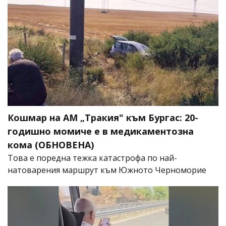
Кошмар на АМ „Тракия" към Бургас: 20-
годишно момиче е в медикаментозна
кома (ОБНОВЕНА)
Това е поредна тежка катастрофа по най-
натоварения маршрут към Южното Черноморие