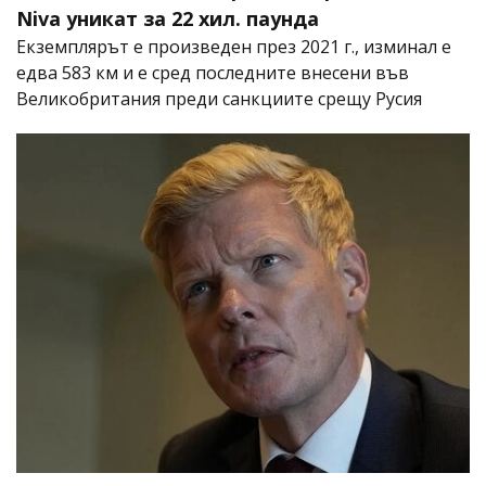
Niva уникат за 22 хил. паунда
Екземплярът е произведен през 2021 г., изминал е
едва 583 км и е сред последните внесени във
Великобритания преди санкциите срещу Русия