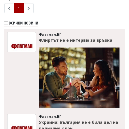
Коментарите
1
под
статиите
се
ВСИЧКИ НОВИНИ
въвеждат
от
Флагман.БГ
читателите
Флиртът не е интервю за връзка
и
редакцията
не
носи
отговорност
за
тях!
Ако
откриете
обиден
за
вас
коментар,
моля
сигнализирайте
Флагман.БГ
ни!
Украйна: България не е била цел на
падналия дрон