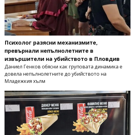
Психолог разясни механизмите,
превърнали непълнолетните в
извършители на убийството в Пловдив
Даниел Генков обясни как груповата динамика е
довела непълнолетните до убийството на
Младежкия хълм