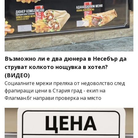
Възможно ли е два дюнера в Несебър да
струват колкото нощувка в хотел?
(ВИДЕО)
Социалните мрежи преляха от недоволство след
фрапиращи цени в Стария град - екип на
Флагман.бг направи проверка на място