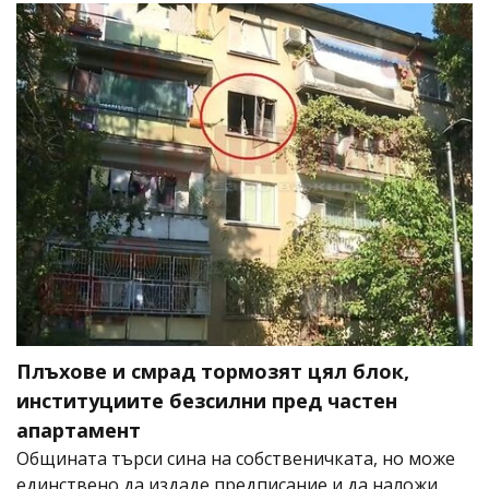
Плъхове и смрад тормозят цял блок,
институциите безсилни пред частен
апартамент
Общината търси сина на собственичката, но може
единствено да издаде предписание и да наложи