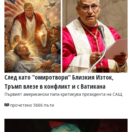
След като "омиротвори" Близкия Изток,
Тръмп влезе в конфликт и с Ватикана
Първият американски папа критикува президентa на САЩ
прочетено 5666 пъти