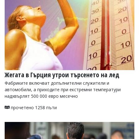
УКРАЙНА
СПОРТ
РАЗСЛЕДВАНЕ
БИЗНЕС
ЮГ
Управители:
Веселин
Василев,
Жегата в Гърция утрои търсенето на лед
email:
v.vasilev@flagman.bg
Фабриките включват допълнителни служители и
Катя
автомобили, а приходите при екстремни температури
Касабова,
еmail:
k.kassabova@flagman.bg
надхвърлят 500 000 евро месечно
Главен
прочетено 1258 пъти
редактор:
Иван
Колев,
email:
office@flagman.bg