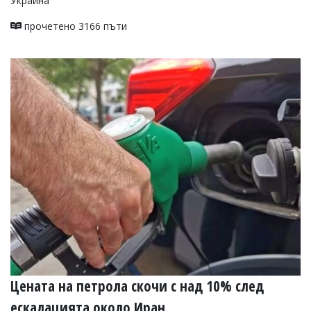
Украйна
прочетено 3166 пъти
Цената на петрола скочи с над 10% след
ескалацията около Иран