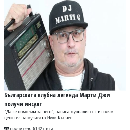
Българската клубна легенда Марти Джи
получи инсулт
"Да се помолим за него", написа журналистът и голям
ценител на музиката Ники Кънчев
прочетено 6142 пъти