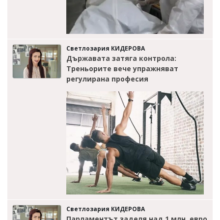
Светлозария КИДЕРОВА
Държавата затяга контрола:
Треньорите вече упражняват
регулирана професия
Светлозария КИДЕРОВА
Парламентът заделя над 1 млн. евро