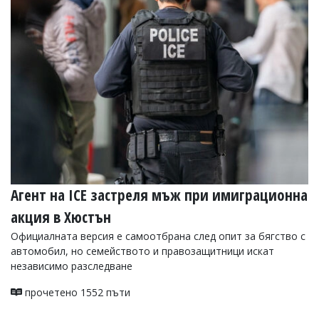
Коментарите
под
статиите
се
въвеждат
от
читателите
и
редакцията
не
носи
отговорност
за
тях!
Агент на ICE застреля мъж при имиграционна
Ако
откриете
акция в Хюстън
обиден
за
Официалната версия е самоотбрана след опит за бягство с
вас
автомобил, но семейството и правозащитници искат
коментар,
независимо разследване
моля
сигнализирайте
прочетено 1552 пъти
ни!