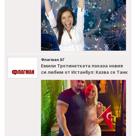
Флагман.БГ
Емили Тротинетката показа новия
си любим от Истанбул: Казва се Танк