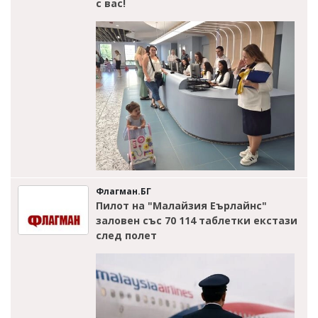
с вас!
Флагман.БГ
Пилот на "Малайзия Еърлайнс"
заловен със 70 114 таблетки екстази
след полет