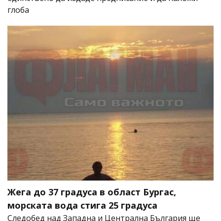
глоба
Жега до 37 градуса в област Бургас,
морската вода стига 25 градуса
Следобед над Западна и Централна България ще