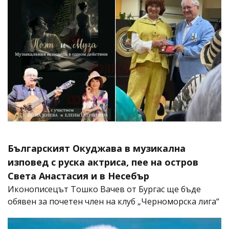
Българският Окуджава в музикална
изповед с руска актриса, пее на остров
Света Анастасия и в Несебър
Иконописецът Тошко Вачев от Бургас ще бъде
обявен за почетен член на клуб „Черноморска лига“