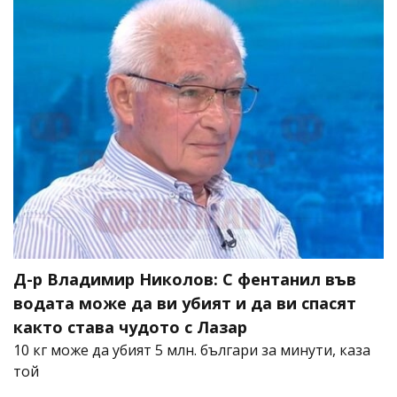
Д-р Владимир Николов: С фентанил във
водата може да ви убият и да ви спасят
както става чудото с Лазар
10 кг може да убият 5 млн. българи за минути, каза
той