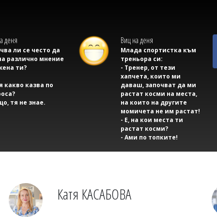
а деня
Виц на деня
учва ли се често да
Млада спортистка към
на различно мнение
треньора си:
жена ти?
- Тренер, от тези
хапчета, които ми
тя какво казва по
даваш, започват да ми
оса?
растат косми на места,
що, тя не знае.
на които на другите
момичета не им растат!
- Е, на кои места ти
растат косми?
- Ами по топките!
Катя КАСАБОВА