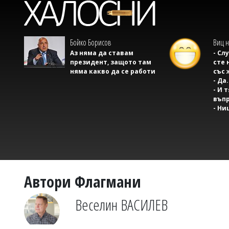
Бойко Борисов
Виц н
Аз няма да ставам
- Сл
президент, защото там
сте 
няма какво да се работи
със 
- Да.
- И 
въпр
- Ни
Автори Флагмани
Веселин ВАСИЛЕВ