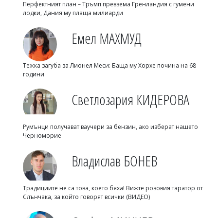
Перфектният план – Тръмп превзема Гренландия с гумени
лодки, Дания му плаща милиарди
Емел МАХМУД
Тежка загуба за Лионел Меси: Баща му Хорхе почина на 68
години
Светлозария КИДЕРОВА
Румънци получават ваучери за бензин, ако изберат нашето
Черноморие
Владислав БОНЕВ
Традициите не са това, което бяха! Вижте розовия таратор от
Слънчака, за който говорят всички (ВИДЕО)