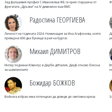
Зад фалшивия профил С.Иванов във ФБ се крие старшина от
Ф
фрегатата „Дръзки” на IV дивизион към ВМС
Радостина ГЕОРГИЕВА
Личност на годината 2024: Номинация за Ина Агафонова, която
Д
превърна 600 дка бунище в рая на Бургас
у
Михаил ДИМИТРОВ
Интер подчини Ювентус в Дерби дИталия, Диуф отново блесна
В
за шампионите
н
Божидар БОЖКОВ
Войната в Иран има потенциал да доведе до световна криза
З