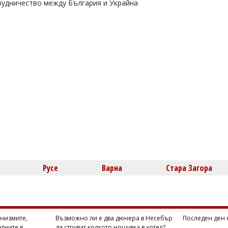
рудничество между България и Украйна
Русе
Варна
Стара Загора
анизмите,
Възможно ли е два дюнера в Несебър
Последен ден н
тните в
да струват колкото нощувка в хотел?