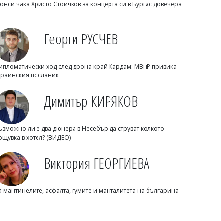
онси чака Христо Стоичков за концерта си в Бургас довечера
Георги РУСЧЕВ
Флагман.БГ
Какво знаем за дрона "Майя" и за
ипломатически ход след дрона край Кардам: МВнР привика
какво се използва той?
краинския посланик
Димитър КИРЯКОВ
ъзможно ли е два дюнера в Несебър да струват колкото
ощувка в хотел? (ВИДЕО)
Виктория ГЕОРГИЕВА
а мантинелите, асфалта, гумите и манталитета на българина
Емел МАХМУД
Тежка загуба за Лионел Меси: Баща
му Хорхе почина на 68 години