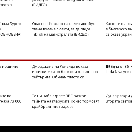
вото в
(ВИДЕО)
 към Бургас:
Опасно! Шофьор на пълен автобус
Както се очак
в
хвана волана с лакти, за да гледа
в българско в
 (ОБНОВЕНА)
TikTok на магистралата (ВИДЕО)
се оказа укра
на нощните
Джорджина на Роналдо показа
Една от 36:
извивките си по бански и отвърна на
Lada Niva уник
хейтърите: Обичам тялото си
ите по
Те ни наблюдават: BBC разкри
Дунав разкри 
гнаха 73 000
тайната на гларусите, които тормозят
Втората свето
крайбрежните градове