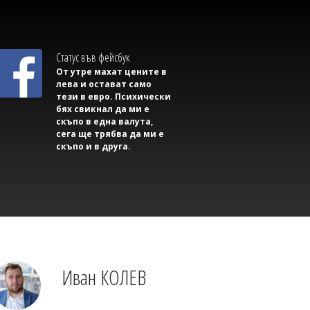
Психолог за убийството в Пловдив:
Радвахме се на ловците на педофили
в миналото, а подобна трагедия се
очакваше
Статус във фейсбук
От утре махат цените в
лева и остават само
тези в евро. Психически
бях свикнал да ми е
скъпо в една валута,
сега ще трябва да ми е
скъпо и в друга.
Михаил ДИМИТРОВ
Интер подчини Ювентус в Дерби
дИталия, Диуф отново блесна за
шампионите
Иван КОЛЕВ