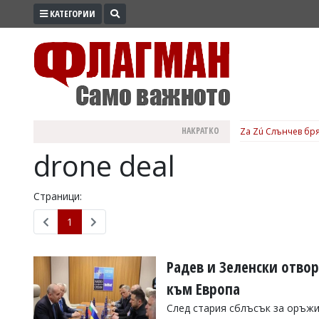
КАТЕГОРИИ
ПРОМО
ЗОНА
ИЗБОРИ
2026
ПРАКТИЧНО
НАКРАТКО
Za Zú Слънчев бря
КУЛТУРА
drone deal
ЗДРАВЕ
ПОЛИТИКА
Страници:
ОБЩИНИ
1
ОБЩЕСТВО
ЛАЙФСТАЙЛ
Радев и Зеленски отво
ВОЙНАТА
към Европа
В
След стария сблъсък за оръжия