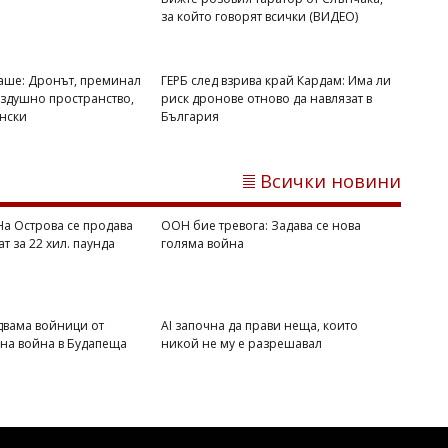
за който говорят всички (ВИДЕО)
ваше: Дронът, преминал
ГЕРБ след взрива край Кардам: Има ли
ъздушно пространство,
риск дронове отново да навлязат в
ински
България
Всички новини
Георги РУСЧЕВ
Последен ден на цените в лева и евро
 На Острова се продава
ООН бие тревога: Задава се нова
ат за 22 хил. паунда
голяма война
двама войници от
AI започна да прави неща, които
вна война в Будапеща
никой не му е разрешавал
Георги РУСЧЕВ