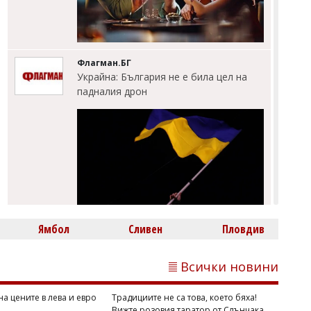
Флагман.БГ
Украйна: България не е била цел на
падналия дрон
Ямбол
Сливен
Пловдив
Георги РУСЧЕВ
Дипломатически ход след дрона край
Кардам: МВнР привика украинския
Всички новини
посланик
а цените в лева и евро
Традициите не са това, което бяха!
Вижте розовия таратор от Слънчака,