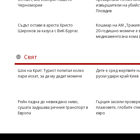
Черноморие
извършители на убийст
Коментарите
Пловдив
под
статиите
се
Съдът остави в ареста Христо
Кошмар на АМ „Тракия"
въвеждат
Широков за казуса с ВиК-Бургас
20-годишно момиче е 
от
медикаментозна кома
читателите
и
редакцията
Свят
не
носи
отговорност
Шок на Крит: Турист попитал колко
Дете е сред жертвите 
за
пари искат, за да му дадат момиче
руски удари край Киев
тях!
Ако
откриете
обиден
Рейн падна до невиждано ниво,
Гърция засили проверк
за
сушата задушава речния транспорт в
плажовете, глобите сти
вас
Европа
евро
коментар,
моля
сигнализирайте
ни!