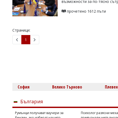
възможности за по-тясно сът
УКРАЙНА
СПОРТ
прочетено 1612 пъти
РАЗСЛЕДВАНЕ
БИЗНЕС
Страници:
ЮГ
1
Управители:
Веселин
Василев,
email:
v.vasilev@flagman.bg
Катя
Касабова,
еmail:
k.kassabova@flagman.bg
София
Велико Търново
Плевен
Главен
редактор:
Иван
България
Колев,
email:
Румънци получават ваучери за
Психолог разясни мех
office@flagman.bg
бензин, ако изберат нашето
превърнали непълноле