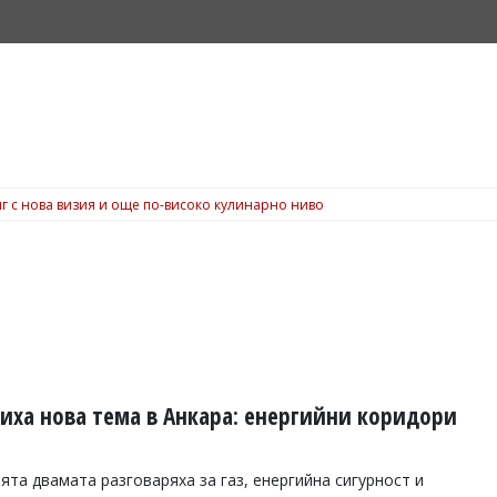
г с нова визия и още по-високо кулинарно ниво
риха нова тема в Анкара: енергийни коридори
та двамата разговаряха за газ, енергийна сигурност и