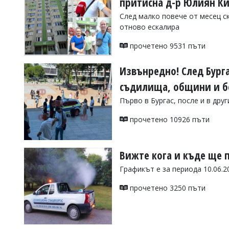
притисна д-р Юлиян К
Коментарите
След малко повече от месец ск
под
отново ескалира
статиите
се
прочетено 9531 пъти
въвеждат
от
читателите
Извънредно! След Бург
и
съдилища, общини и б
редакцията
не
Първо в Бургас, после и в друг
носи
отговорност
прочетено 10926 пъти
за
тях!
Ако
откриете
Вижте кога и къде ще п
обиден
за
Графикът е за периода 10.06.202
вас
коментар,
прочетено 3250 пъти
моля
сигнализирайте
ни!