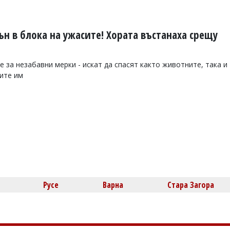
н в блока на ужасите! Хората въстанаха срещу
 за незабавни мерки - искат да спасят както животните, така и
чите им
Русе
Варна
Стара Загора