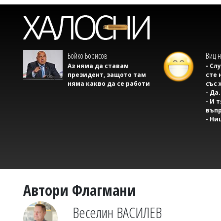
Бойко Борисов
Виц н
Аз няма да ставам
- Сл
президент, защото там
сте 
няма какво да се работи
със 
- Да.
- И 
въпр
- Ни
Автори Флагмани
Веселин ВАСИЛЕВ