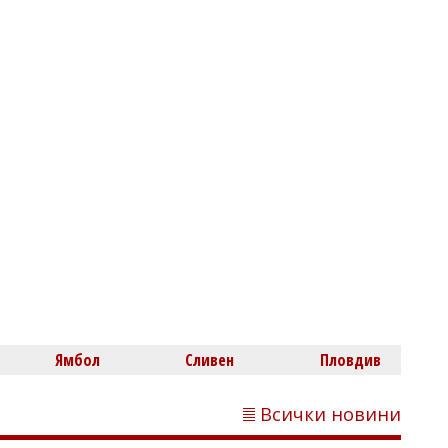
Светлозария КИДЕРОВА
Проф. Кантарджиев предупреди за
западнонилската треска: Най-
застрашени са хората над 60 години
Светлозария КИДЕРОВА
Нова пречка пред сделките с имоти:
Ямбол
Сливен
Пловдив
Искат енергиен сертификат при
продажба и наем
Всички новини