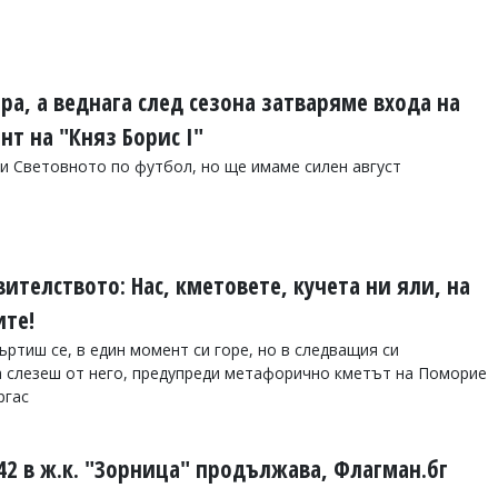
ра, а веднага след сезона затваряме входа на
т на "Княз Борис I"
и Световното по футбол, но ще имаме силен август
ителството: Нас, кметовете, кучета ни яли, на
ите!
ртиш се, в един момент си горе, но в следващия си
да слезеш от него, предупреди метафорично кметът на Поморие
ргас
 42 в ж.к. "Зорница" продължава, Флагман.бг