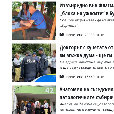
Извънредно във Флагма
„блока на ужасите“ в Б
Спешна акция извежда майката
„Зорница“
прочетено 20038 пъти
Докторът с кучетата от
ви мъжка дума - ще ги
На адреса наистина мирише, то
и ще съдя съседите, които го 
прочетено 16449 пъти
Анатомия на съседския 
патологичните събира
Анализ на феномена „патологи
интелект не е имунитет срещу