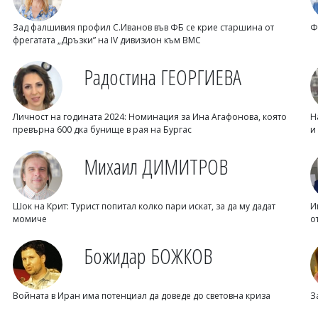
Зад фалшивия профил С.Иванов във ФБ се крие старшина от
Ф
фрегатата „Дръзки” на IV дивизион към ВМС
Радостина ГЕОРГИЕВА
Личност на годината 2024: Номинация за Ина Агафонова, която
Н
превърна 600 дка бунище в рая на Бургас
и
Михаил ДИМИТРОВ
Шок на Крит: Турист попитал колко пари искат, за да му дадат
И
момиче
о
Божидар БОЖКОВ
Войната в Иран има потенциал да доведе до световна криза
З