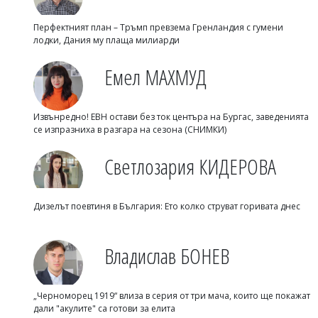
Перфектният план – Тръмп превзема Гренландия с гумени
лодки, Дания му плаща милиарди
Емел МАХМУД
Извънредно! ЕВН остави без ток центъра на Бургас, заведенията
се изпразниха в разгара на сезона (СНИМКИ)
Светлозария КИДЕРОВА
Дизелът поевтиня в България: Ето колко струват горивата днес
Владислав БОНЕВ
„Черноморец 1919“ влиза в серия от три мача, които ще покажат
дали "акулите" са готови за елита