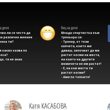
а деня
Виц на деня
учва ли се често да
Млада спортистка към
на различно мнение
треньора си:
жена ти?
- Тренер, от тези
хапчета, които ми
тя какво казва по
даваш, започват да ми
оса?
растат косми на места,
що, тя не знае.
на които на другите
момичета не им растат!
- Е, на кои места ти
растат косми?
- Ами по топките!
Катя КАСАБОВА