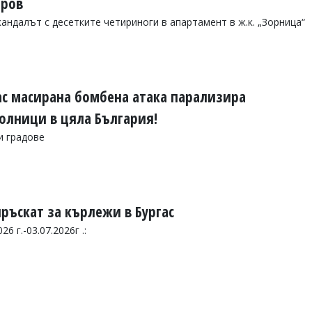
иров
андалът с десетките четириноги в апартамент в ж.к. „Зорница“
ас масирана бомбена атака парализира
олници в цяла България!
и градове
ръскат за кърлежи в Бургас
6 г.-03.07.2026г .: