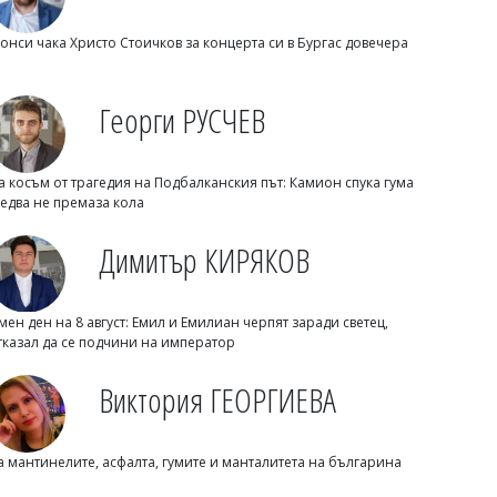
онси чака Христо Стоичков за концерта си в Бургас довечера
Георги РУСЧЕВ
а косъм от трагедия на Подбалканския път: Камион спука гума
Светлозария КИДЕРОВА
 едва не премаза кола
Дилъри пращали фентанил от София
до Русе по куриер, криели дрогата в
Димитър КИРЯКОВ
маратонки
мен ден на 8 август: Емил и Емилиан черпят заради светец,
тказал да се подчини на император
Виктория ГЕОРГИЕВА
а мантинелите, асфалта, гумите и манталитета на българина