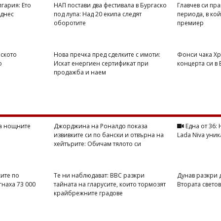
гария: Ето
НАП постави два фестивала в Бургаско
Главчев си пра
 днес
под лупа: Над 20 екипа следят
периода, в ко
оборотите
премиер
рското
Нова пречка пред сделките с имоти:
Фонси чака Хр
о
Искат енергиен сертификат при
концерта си в
продажба и наем
на нощните
Джорджина на Роналдо показа
Една от 36:
извивките си по бански и отвърна на
Lada Niva уник
хейтърите: Обичам тялото си
ите по
Те ни наблюдават: BBC разкри
Дунав разкри 
гнаха 73 000
тайната на гларусите, които тормозят
Втората свето
крайбрежните градове