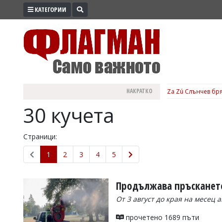
КАТЕГОРИИ
ПРОМО
ЗОНА
ИЗБОРИ
2026
ПРАКТИЧНО
НАКРАТКО
Za Zú Слънчев бря
КУЛТУРА
30 кучета
ЗДРАВЕ
ПОЛИТИКА
Страници:
ОБЩИНИ
1
2
3
4
5
ОБЩЕСТВО
ЛАЙФСТАЙЛ
Продължава пръскането
ВОЙНАТА
От 3 август до края на месец 
В
прочетено 1689 пъти