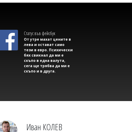
Светлозария КИДЕРОВА
Джорджина на Роналдо показа
извивките си по бански и отвърна на
Статус във фейсбук
хейтърите: Обичам тялото си
От утре махат цените в
лева и остават само
тези в евро. Психически
бях свикнал да ми е
скъпо в една валута,
сега ще трябва да ми е
скъпо и в друга.
Светлозария КИДЕРОВА
Една от 36: На Острова се продава
Иван КОЛЕВ
Lada Niva уникат за 22 хил. паунда