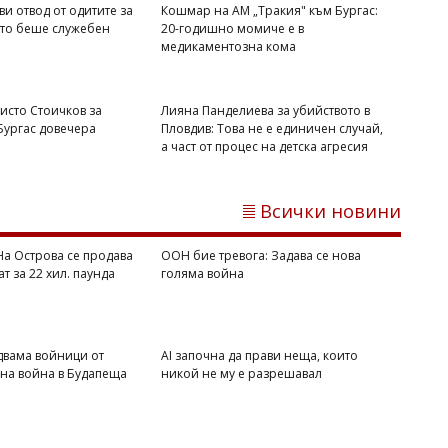
ви отвод от одитите за
Кошмар на АМ „Тракия" към Бургас:
йто беше служебен
20-годишно момиче е в
медикаментозна кома
исто Стоичков за
Лияна Панделиева за убийството в
 Бургас довечера
Пловдив: Това не е единичен случай,
а част от процес на детска агресия
Михаил ДИМИТРОВ
Всички новини
Лияна Панделиева за убийството в
Пловдив: Това не е единичен случай, а
част от процес на детска агресия
 На Острова се продава
ООН бие тревога: Задава се нова
ат за 22 хил. паунда
голяма война
двама войници от
AI започна да прави неща, които
вна война в Будапеща
никой не му е разрешавал