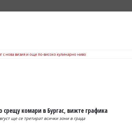
г с нова визия и още по-високо кулинарно ниво
 срещу комари в Бургас, вижте графика
август ще се третират всички зони в града