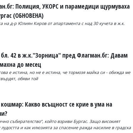
н.бг: Полиция, УКОРС и парамедици щурмуваха
ургас (ОБНОВЕНА)
 на д-р Юлиян Киров от апартамента с над 30 кучета в ж.к.
 бл. 42 в ж.к."Зорница" пред Флагман.бг: Давам
 махна до месец
ва е истина, но не е истина, че тормозя майка си - обижда ме
твърдят, обяви той
кошмар: Какво всъщност се крие в ума на
чи?
чно събирателство“, който взриви Бургас. Защо високият
 лудостта и как илюзията за спасение ражда насилие в градска