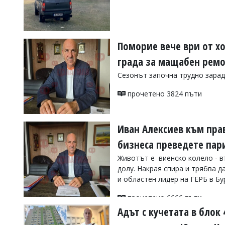
УКРАЙНА
СПОРТ
РАЗСЛЕДВАНЕ
Поморие вече ври от хо
БИЗНЕС
града за мащабен ремон
ЮГ
Сезонът започна трудно зарад
Управители:
прочетено 3824 пъти
Веселин
Василев,
email:
Иван Алексиев към прав
v.vasilev@flagman.bg
Катя
бизнеса преведете пар
Касабова,
еmail:
k.kassabova@flagman.bg
Животът е виенско колело - въ
долу. Накрая спира и трябва 
Главен
и областен лидер на ГЕРБ в Бу
редактор:
Иван
прочетено 6666 пъти
Колев,
email:
Адът с кучетата в блок
office@flagman.bg