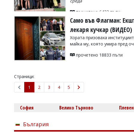
среда
прочетено 6433 пъти
Само във Флагман: Екшъ
лекаря кучкар (ВИДЕО)
Хората призоваха институциите
майка му, която умира пред о
прочетено 18833 пъти
Страници:
1
2
3
4
5
София
Велико Търново
Плевен
България