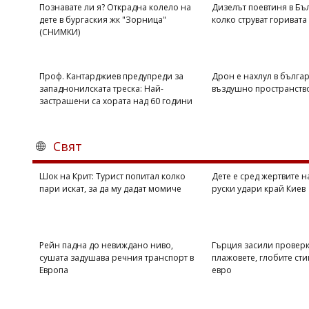
Познавате ли я? Открадна колело на
Дизелът поевтиня в Бъл
дете в бургаския жк "Зорница"
колко струват горивата
(СНИМКИ)
Проф. Кантарджиев предупреди за
Дрон е нахлул в бълга
западнонилската треска: Най-
въздушно пространств
застрашени са хората над 60 години
Свят
Шок на Крит: Турист попитал колко
Дете е сред жертвите 
пари искат, за да му дадат момиче
руски удари край Киев
Рейн падна до невиждано ниво,
Гърция засили проверк
сушата задушава речния транспорт в
плажовете, глобите сти
Европа
евро