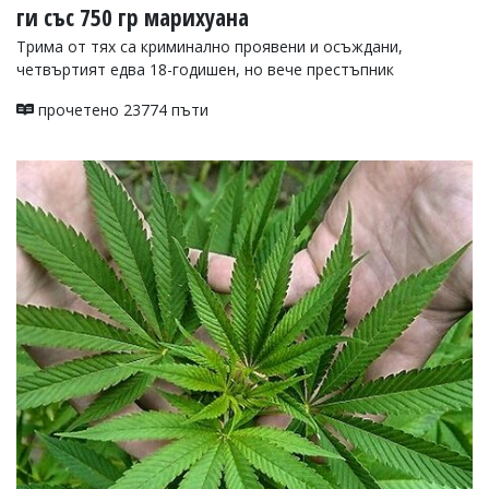
ги със 750 гр марихуана
Трима от тях са криминално проявени и осъждани,
четвъртият едва 18-годишен, но вече престъпник
прочетено 23774 пъти