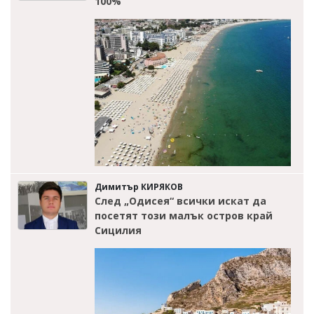
100%
Димитър КИРЯКОВ
След „Одисея“ всички искат да
посетят този малък остров край
Сицилия