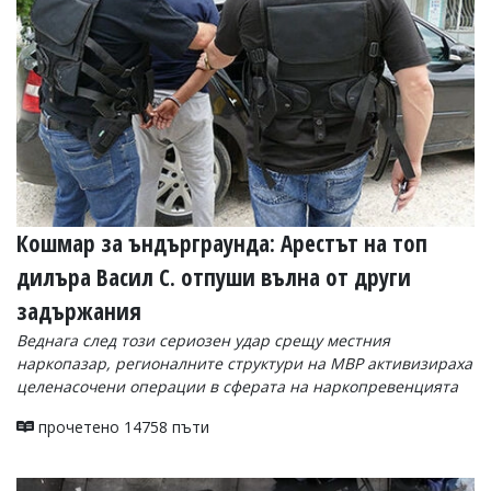
Кошмар за ъндърграунда: Арестът на топ
дилъра Васил С. отпуши вълна от други
задържания
Веднага след този сериозен удар срещу местния
наркопазар, регионалните структури на МВР активизираха
целенасочени операции в сферата на наркопревенцията
прочетено 14758 пъти