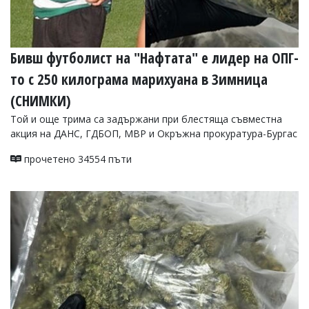
Бивш футболист на "Нафтата" е лидер на ОПГ-
то с 250 килограма марихуана в Зимница
(СНИМКИ)
Той и още трима са задържани при блестяща съвместна
акция на ДАНС, ГДБОП, МВР и Окръжна прокуратура-Бургас
прочетено 34554 пъти