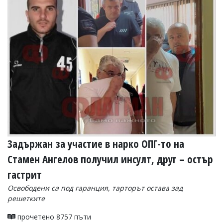
УКРАЙНА
СПОРТ
РАЗСЛЕДВАНЕ
БИЗНЕС
ЮГ
Управители:
Веселин
Василев,
email:
v.vasilev@flagman.bg
Катя
Задържан за участие в нарко ОПГ-то на
Касабова,
еmail:
k.kassabova@flagman.bg
Стамен Ангелов получил инсулт, друг – остър
Главен
гастрит
редактор:
Освободени са под гаранция, тарторът остава зад
Иван
решетките
Колев,
email:
office@flagman.bg
прочетено 8757 пъти