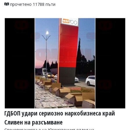
прочетено 11788 пъти
ГДБОП удари сериозно наркобизнеса край
Сливен на разсъмване
Спецоперацията е на Югоизточния отдел на