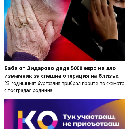
Баба от Зидарово даде 5000 евро на ало
измамник за спешна операция на близък
23-годишният бургазлия прибрал парите по схемата
с пострадал роднина