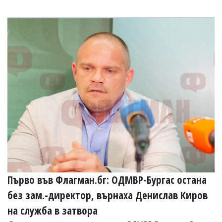
Коментарите
под
статиите
се
въвеждат
от
читателите
и
редакцията
не
носи
отговорност
за
тях!
Ако
откриете
обиден
за
вас
Първо във Флагман.бг: ОДМВР-Бургас остана
коментар,
моля
без зам.-директор, върнаха Денислав Киров
сигнализирайте
ни!
на служба в затвора