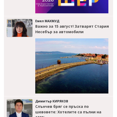
Емел МАХМУД
Важно за 15 август! Затварят Стария
Несебър за автомобили
Димитър КИРЯКОВ
Слънчев бряг се пръска по
шевовете: Хотелите са пълни на