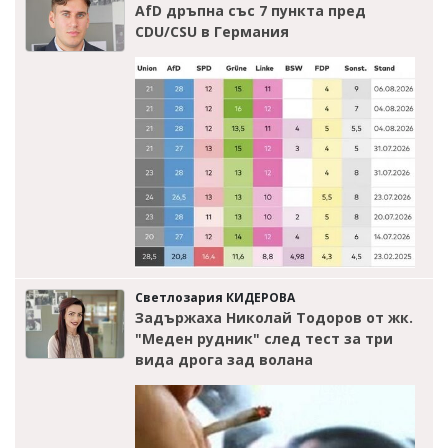
AfD дръпна със 7 пункта пред
CDU/CSU в Германия
Светлозария КИДЕРОВА
Задържаха Николай Тодоров от жк.
"Меден рудник" след тест за три
вида дрога зад волана