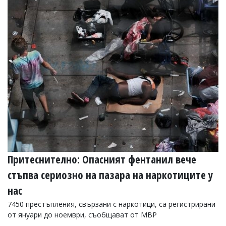
Притеснително: Опасният фентанил вече
стъпва сериозно на пазара на наркотиците у
нас
7450 престъпления, свързани с наркотици, са регистрирани
от януари до ноември, съобщават от МВР