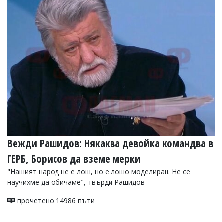
Вежди Рашидов: Някаква девойка командва в
ГЕРБ, Борисов да вземе мерки
"Нашият народ не е лош, но е лошо моделиран. Не се
научихме да обичаме", твърди Рашидов
прочетено 14986 пъти