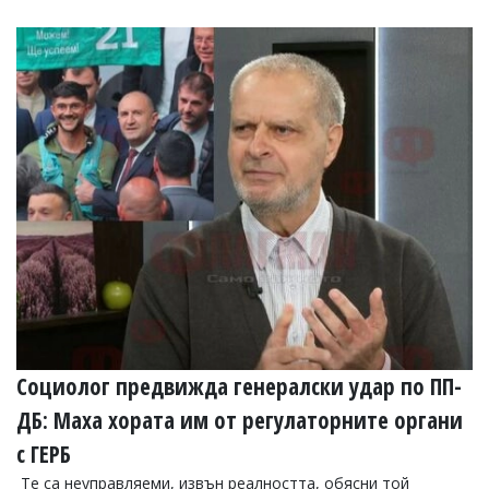
Социолог предвижда генералски удар по ПП-
ДБ: Маха хората им от регулаторните органи
с ГЕРБ
Те са неуправляеми, извън реалността, обясни той