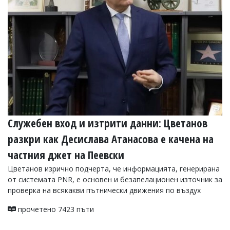
УКРАЙНА
СПОРТ
РАЗСЛЕДВАНЕ
БИЗНЕС
ЮГ
Управители:
Веселин
Василев,
Служебен вход и изтрити данни: Цветанов
email:
v.vasilev@flagman.bg
разкри как Десислава Атанасова е качена на
Катя
Касабова,
частния джет на Пеевски
еmail:
k.kassabova@flagman.bg
Цветанов изрично подчерта, че информацията, генерирана
Главен
от системата PNR, е основен и безапелационен източник за
редактор:
проверка на всякакви пътнически движения по въздух
Иван
Колев,
прочетено 7423 пъти
email:
office@flagman.bg