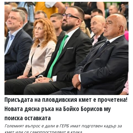
Коментарите
под
статиите
се
въвеждат
от
читателите
и
редакцията
не
носи
отговорност
за
тях!
Ако
откриете
обиден
за
Присъдата на пловдивския кмет е прочетена!
вас
Новата дясна ръка на Бойко Борисов му
коментар,
моля
поиска оставката
сигнализирайте
ни!
Големият въпрос е дали в ГЕРБ имат подготвен кадър за
кмет или се самопрострелват в крака