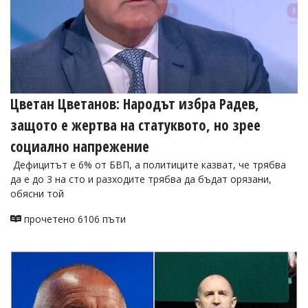
Цветан Цветанов: Народът избра Радев,
защото е жертва на статуквото, но зрее
социално напрежение
Дефицитът е 6% от БВП, а политиците казват, че трябва
да е до 3 на сто и разходите трябва да бъдат орязани,
обясни той
прочетено 6106 пъти