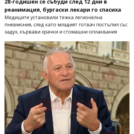
28-годишен се събуди след 12 дни в
реанимация, бургаски лекари го спасиха
Медиците установили тежка легионелна
пневмония, след като младият готвач постъпил със
задух, кървави храчки и стомашни оплаквания