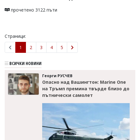
прочетено 3122 пъти
Страници:
1
2
3
4
5
ВСИЧКИ НОВИНИ
Георги РУСЧЕВ
Опасно над Вашингтон: Marine One
на Тръмп премина твърде близо до
пътнически самолет