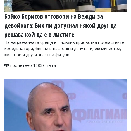
Бойко Борисов отговори на Вежди за
девойката: Бих ли допуснал някой друг да
решава кой да е в листите
На националната среща в Пловдив присъстват областните
координатори, бивши и настоящи депутати, ексминистри,
кметове и други знакови фигури
прочетено 12839 пъти