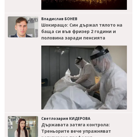
Владислав БОНЕВ
Шокиращо: Син държал тялото на
баща си във фризер 2 години и
половина заради пенсията
Светлозария КИДЕРОВА
Държавата затяга контрола:
Треньорите вече упражняват