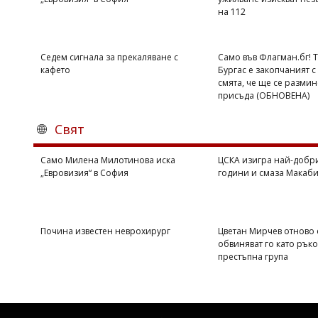
на 112
Коментарите
под
статиите
се
Седем сигнала за прекаляване с
Само във Флагман.бг! 
въвеждат
кафето
Бургас е закопчаният с 
от
смята, че ще се размин
читателите
присъда (ОБНОВЕНА)
и
редакцията
Свят
не
носи
отговорност
Само Милена Милотинова иска
ЦСКА изигра най-добри
за
„Евровизия“ в София
години и смаза Макаби 
тях!
Ако
откриете
обиден
Почина известен неврохирург
Цветан Мирчев отново 
за
обвиняват го като рък
вас
престъпна група
коментар,
моля
сигнализирайте
ни!