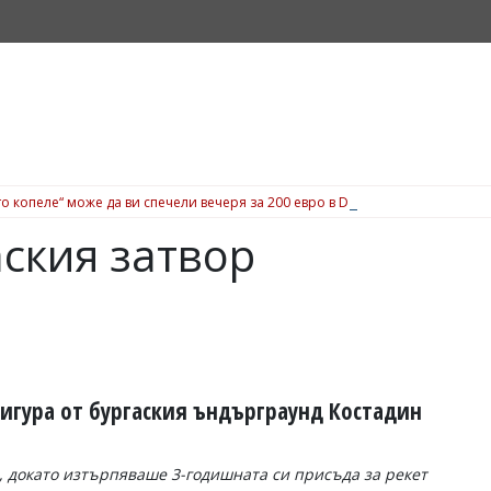
о копеле“ може да ви спечели вечеря за 200 евро в Dock 5, вижте подробн
аския затвор
игура от бургаския ъндърграунд Костадин
, докато изтърпяваше 3-годишната си присъда за рекет