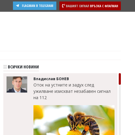
FLAGMAN В TELEGRAM
ВАШИЯТ СИГНАЛ
ВРЪЗКА С ФЛАГМАН
ости
ВСИЧКИ НОВИНИ
Владислав БОНЕВ
Оток на устните и задух след
ужилване изискват незабавен сигнал
на 112