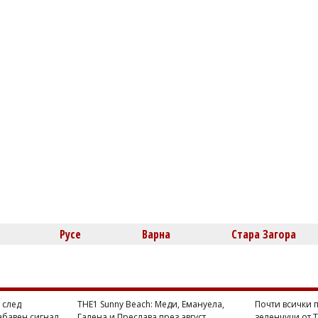
Русе
Варна
Стара Загора
 след
THE1 Sunny Beach: Меди, Емануела,
Почти всички п
абавен сигнал
Галена и Преслава през август
зеленчуци от 