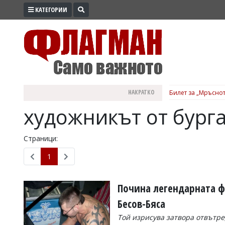
КАТЕГОРИИ
ПРОМО
ЗОНА
ИЗБОРИ
2026
ПРАКТИЧНО
НАКРАТКО
Билет за „Мръснот
КУЛТУРА
художникът от бург
ЗДРАВЕ
ПОЛИТИКА
Страници:
ОБЩИНИ
1
ОБЩЕСТВО
ЛАЙФСТАЙЛ
Почина легендарната ф
ВОЙНАТА
Бесов-Бяса
В
Той изрисува затвора отвътре