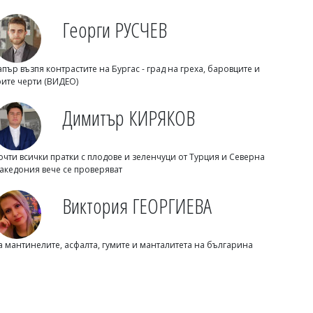
Георги РУСЧЕВ
апър възпя контрастите на Бургас - град на греха, баровците и
рите черти (ВИДЕО)
Димитър КИРЯКОВ
Михаил ДИМИТРОВ
Пускат движението по АМ "Тракия" в
посока София, към Бургас ще вдигнат
блокадата след час
очти всички пратки с плодове и зеленчуци от Турция и Северна
акедония вече се проверяват
Виктория ГЕОРГИЕВА
а мантинелите, асфалта, гумите и манталитета на българина