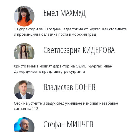
Емел МАХМУД
13 директори за 30 години, едва трима от Бургас: Как столицата
и провинцията овладяха поста в морския град
Светлозария КИДЕРОВА
Христо Ичев е новият директор на ОДМВР-Бургас, Иван
Демерджиев го представя утре сутринта
Владислав БОНЕВ
Оток на устните и задух след ужилване изискват незабавен
сигнал на 112
Стефан МИНЧЕВ