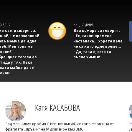
а деня
Виц на деня
а към дъщеря си:
Два комара си говорят:
ушай, не позволявай
- Ех, какви времена
ова момче да идва
настанаха... хората вече
теб. Мен това ме
не са като едно време...
окои!
- Да, така е, сега са
бре, днес тогава аз
пълна химия!
тида у тях. Нека
вата майка да се
окои.
Катя КАСАБОВА
Зад фалшивия профил С.Иванов във ФБ се крие старшина от
Г
фрегатата „Дръзки” на IV дивизион към ВМС
Е