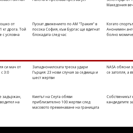
Македония веч
Тошко от
Пускат движението по АМ "Тракия" в
Когато спортът
1 кг дрога. Той
посока София, към Бургас ще вдигнат
Анонимен анге
е с условна
блокадата след час
болно момиче 
я си мач от
Западнонилската треска удари
NASA обясни з
с 3:0
Гърция: 23 нови случая за седмица и
се затопля, а 
шест жертви
е задържан,
Кметът на Сеута обяви
Собственикът н
оводител на
приблизително 100 жертви след
кандидатите з
масовото преминаване на границата