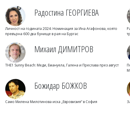
Радостина ГЕОРГИЕВА
Личност на годината 2024: Номинация за Ина Агафонова, която
Р
превърна 600 дка бунище в рая на Бургас
т
Михаил ДИМИТРОВ
THE1 Sunny Beach: Меди, Емануела, Галена и Преслава през август
П
М
Божидар БОЖКОВ
Само Милена Милотинова иска „Евровизия“ в София
З