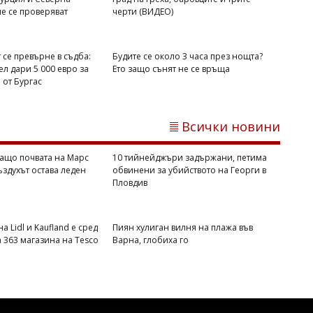
е се проверяват
черти (ВИДЕО)
 се превърне в съдба:
Будите се около 3 часа през нощта?
л дари 5 000 евро за
Ето защо сънят не се връща
от Бургас
Димитър КИРЯКОВ
Почти всички пратки с плодове и
зеленчуци от Турция и Северна
Всички новини
Македония вече се проверяват
ащо почвата на Марс
10 тийнейджъри задържани, петима
въздухът остава леден
обвинени за убийството на Георги в
Пловдив
а Lidl и Kaufland е сред
Пиян хулиган вилня на плажа във
а 363 магазина на Tesco
Варна, глобиха го
Михаил ДИМИТРОВ