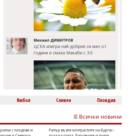
Михаил ДИМИТРОВ
ЦСКА изигра най-добрия си мач от
години и смаза Макаби с 3:0
Ямбол
Сливен
Пловдив
Всички новини
ратки с плодове и
Рапър възпя контрастите на Бургас -
Турция и Северна
град на греха, баровците и трите