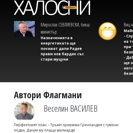
Мирослав СЕВЛИЕВСКИ, бивш
Виц н
Майк
министър:
- Сл
Назначенията в
на т
енергетиката ще
при 
покажат дали Радев
безп
прави нов бардак със
- До
стари муцуни
ще о
него
безп
Автори Флагмани
Веселин ВАСИЛЕВ
Перфектният план – Тръмп превзема Гренландия с гумени
лодки, Дания му плаща милиарди