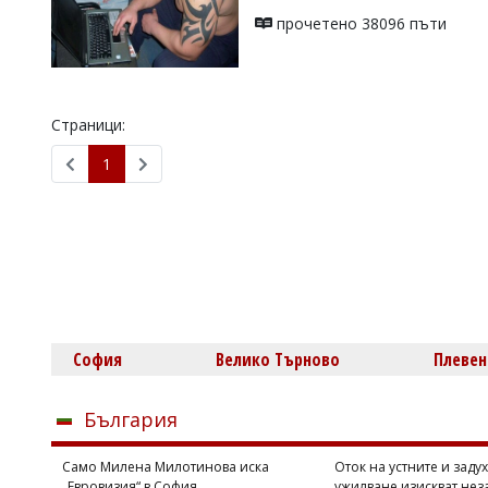
УКРАЙНА
прочетено 38096 пъти
СПОРТ
РАЗСЛЕДВАНЕ
БИЗНЕС
Страници:
ЮГ
1
Управители:
Веселин
Василев,
email:
v.vasilev@flagman.bg
Катя
Касабова,
еmail:
k.kassabova@flagman.bg
София
Велико Търново
Плевен
Главен
редактор:
Иван
България
Колев,
email:
Само Милена Милотинова иска
Оток на устните и задух
office@flagman.bg
„Евровизия“ в София
ужилване изискват нез