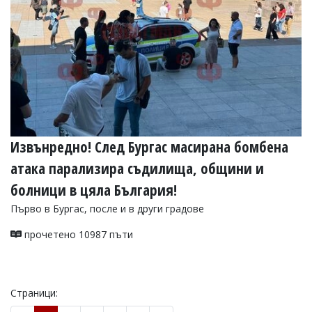
Извънредно! След Бургас масирана бомбена
атака парализира съдилища, общини и
болници в цяла България!
Първо в Бургас, после и в други градове
прочетено 10987 пъти
Страници: