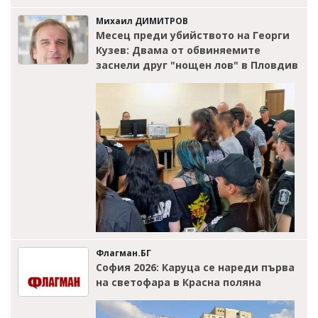
Михаил ДИМИТРОВ
Месец преди убийството на Георги
Кузев: Двама от обвиняемите
заснели друг "нощен лов" в Пловдив
Флагман.БГ
София 2026: Каруца се нареди първа
на светофара в Красна поляна