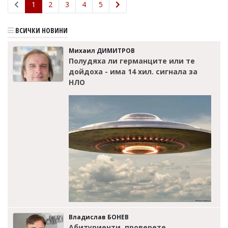
1
2
3
4
5
ВСИЧКИ НОВИНИ
Михаил ДИМИТРОВ
Полудяха ли германците или те
дойдоха - има 14 хил. сигнала за
НЛО
Владислав БОНЕВ
Абитуриенти, проверете