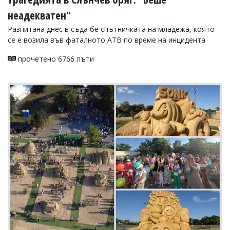
неадекватен"
Разпитана днес в съда бе спътничката на младежа, която
се е возила във фаталното АТВ по време на инцидента
прочетено 6766 пъти