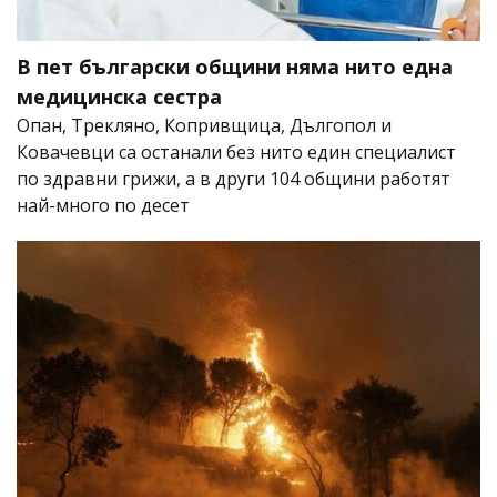
В пет български общини няма нито една
медицинска сестра
Опан, Трекляно, Копривщица, Дългопол и
Ковачевци са останали без нито един специалист
по здравни грижи, а в други 104 общини работят
най-много по десет