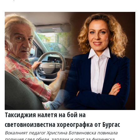
Таксиджия налетя на бой на
световноизвестна хореографка от Бургас
Вокалният педагог Христина Ботвиновска повикала
полиция след обиди, заплахи и опит за физическа