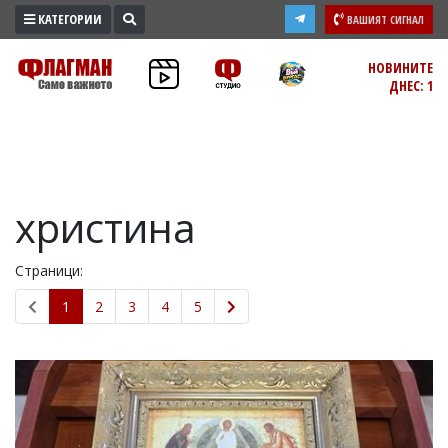
КАТЕГОРИИ
ВАШИЯТ СИГНАЛ
ПРОМО
НОВИНИТЕ
ДНЕС: 1
ЗОНА
ИЗБОРИ
2026
ПРАКТИЧНО
христина
КУЛТУРА
ЗДРАВЕ
Страници:
ПОЛИТИКА
ОБЩИНИ
1
2
3
4
5
ОБЩЕСТВО
ЛАЙФСТАЙЛ
ВОЙНАТА
В