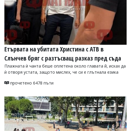
Етървата на убитата Христина с АТВ в
Слънчев бряг с разтъсващ разказ пред съда
Плажната ѝ чанта беше оплетена около главата й, исках да
ѝ отворя устата, защото мислех, че си е глътнала езика
прочетено 6478 пъти