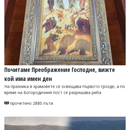
УКРАЙНА
СПОРТ
РАЗСЛЕДВАНЕ
БИЗНЕС
ЮГ
Управители:
Веселин
Василев,
Почитаме Преображение Господне, вижте
email:
v.vasilev@flagman.bg
кой има имен ден
Катя
Касабова,
На празника в храмовете се освещава първото грозде, а по
еmail:
k.kassabova@flagman.bg
време на Богородичния пост се разрешава риба
Главен
прочетено 2880 пъти
редактор:
Иван
Колев,
email:
office@flagman.bg