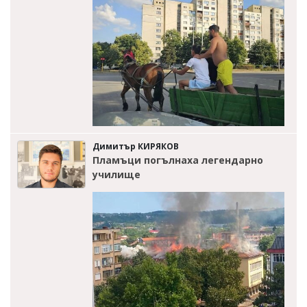
Димитър КИРЯКОВ
Пламъци погълнаха легендарно
училище