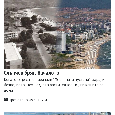
Коментарите
под
статиите
се
въвеждат
от
читателите
и
редакцията
не
носи
отговорност
за
тях!
Ако
Слънчев бряг: Началото
откриете
Когато още са го наричали "Пясъчната пустиня", заради
обиден
за
безводието, неугледната растителност и движещите се
вас
дюни
коментар,
моля
прочетено 4921 пъти
сигнализирайте
ни!