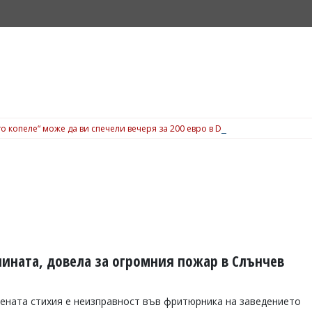
о копеле“ може да ви спечели вечеря за 200 евро в Dock 5, вижте подробн
чината, довела за огромния пожар в Слънчев
ената стихия е неизправност във фритюрника на заведението