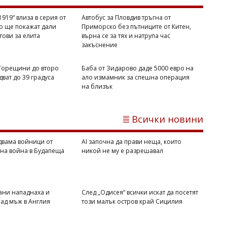
Димитър КИРЯКОВ
Гърция засили проверките по
919“ влиза в серия от
Автобус за Пловдив тръгна от
плажовете, глобите стигнаха 73 000
то ще покажат дали
Приморско без пътниците от Китен,
евро
отови за елита
върна се за тях и натрупа час
закъснение
 Горещини до второ
Баба от Зидарово даде 5000 евро на
ват до 39 градуса
ало измамник за спешна операция
на близък
Всички новини
двама войници от
AI започна да прави неща, които
вна война в Будапеща
никой не му е разрешавал
Димитър КИРЯКОВ
Дунав разкри двама войници от
Втората световна война в Будапеща
ани нападнаха и
След „Одисея“ всички искат да посетят
ад мъж в Англия
този малък остров край Сицилия