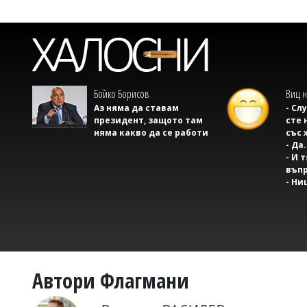
Бойко Борисов
Виц н
Аз няма да ставам
- Сл
президент, защото там
сте 
няма какво да се работи
със 
- Да.
- И 
въпр
- Ни
Автори Флагмани