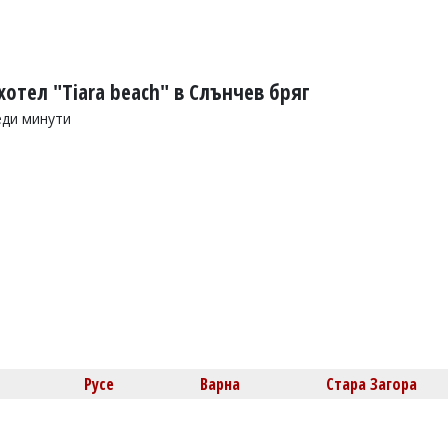
хотел "Tiara beach" в Слънчев бряг
еди минути
Русе
Варна
Стара Загора