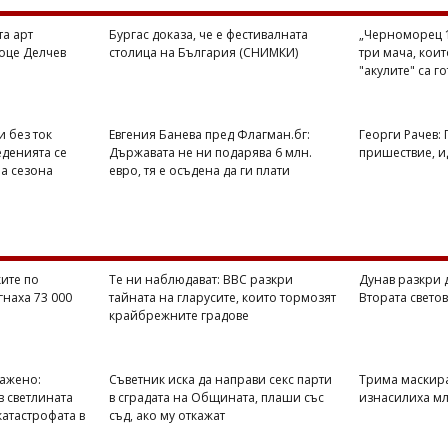
та арт
Бургас доказа, че е фестивалната
„Черноморец 1
оце Делчев
столица на България (СНИМКИ)
три мача, кои
"акулите" са г
и без ток
Евгения Банева пред Флагман.бг:
Георги Рачев:
еденията се
Държавата не ни подарява 6 млн.
пришествие, ид
на сезона
евро, тя е осъдена да ги плати
ите по
Те ни наблюдават: BBC разкри
Дунав разкри 
гнаха 73 000
тайната на гларусите, които тормозят
Втората свето
крайбрежните градове
ражено:
Съветник иска да направи секс парти
Трима маскир
в светлината
в сградата на Общината, плаши със
изнасилиха мл
катастрофата в
съд, ако му откажат