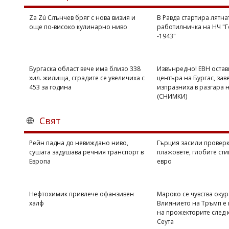
Коментарите
Za Zú Слънчев бряг с нова визия и
В Равда стартира лятна
под
още по-високо кулинарно ниво
работилничка на НЧ "Г
статиите
-1943"
се
въвеждат
от
читателите
Бургаска област вече има близо 338
Извънредно! ЕВН остав
и
хил. жилища, сградите се увеличиха с
центъра на Бургас, зав
редакцията
453 за година
изпразниха в разгара 
не
(СНИМКИ)
носи
отговорност
Свят
за
тях!
Ако
Рейн падна до невиждано ниво,
Гърция засили проверк
откриете
сушата задушава речния транспорт в
плажовете, глобите сти
обиден
Европа
евро
за
вас
коментар,
Нефтохимик привлече офанзивен
Мароко се чувства оку
моля
халф
Влиянието на Тръмп е 
сигнализирайте
на прожекторите след 
ни!
Сеута