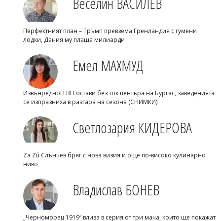
Веселин ВАСИЛЕВ
Перфектният план – Тръмп превзема Гренландия с гумени
лодки, Дания му плаща милиарди
Емел МАХМУД
Извънредно! ЕВН остави без ток центъра на Бургас, заведенията
се изпразниха в разгара на сезона (СНИМКИ)
Светлозария КИДЕРОВА
Za Zú Слънчев бряг с нова визия и още по-високо кулинарно
ниво
Владислав БОНЕВ
„Черноморец 1919“ влиза в серия от три мача, които ще покажат