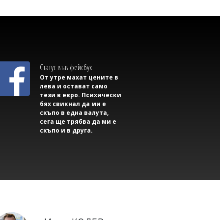
Статус във фейсбук
Михаил ДИМИТРОВ
От утре махат цените в
AI започна да прави неща, които
лева и остават само
никой не му е разрешавал
тези в евро. Психически
бях свикнал да ми е
скъпо в една валута,
сега ще трябва да ми е
скъпо и в друга.
Димитър КИРЯКОВ