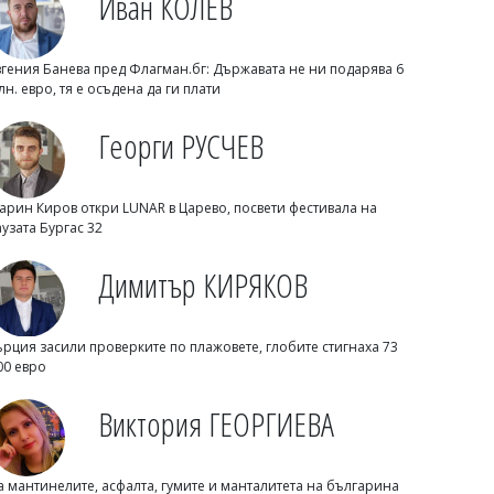
Иван КОЛЕВ
Нефтохимик привлече офанзивен
халф
вгения Банева пред Флагман.бг: Държавата не ни подарява 6
лн. евро, тя е осъдена да ги плати
Георги РУСЧЕВ
арин Киров откри LUNAR в Царево, посвети фестивала на
аузата Бургас 32
Димитър КИРЯКОВ
Димитър КИРЯКОВ
ърция засили проверките по плажовете, глобите стигнаха 73
Бургаска област вече има близо 338
00 евро
хил. жилища, сградите се увеличиха с
453 за година
Виктория ГЕОРГИЕВА
а мантинелите, асфалта, гумите и манталитета на българина