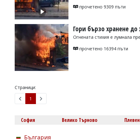
УКРАЙНА
прочетено 9309 пъти
СПОРТ
РАЗСЛЕДВАНЕ
Гори бързо хранене до 
БИЗНЕС
Огнената стихия е лумнала пр
ЮГ
прочетено 16394 пъти
Управители:
Веселин
Василев,
email:
v.vasilev@flagman.bg
Катя
Страници:
Касабова,
еmail:
k.kassabova@flagman.bg
1
Главен
редактор:
Иван
София
Велико Търново
Плевен
Колев,
email:
office@flagman.bg
България