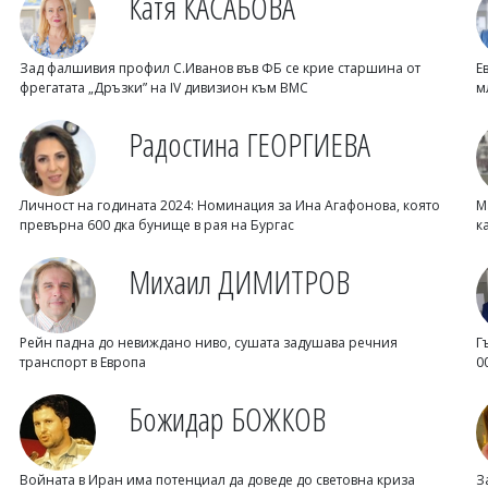
Катя КАСАБОВА
Зад фалшивия профил С.Иванов във ФБ се крие старшина от
Е
фрегатата „Дръзки” на IV дивизион към ВМС
м
Радостина ГЕОРГИЕВА
Личност на годината 2024: Номинация за Ина Агафонова, която
М
превърна 600 дка бунище в рая на Бургас
к
Михаил ДИМИТРОВ
Рейн падна до невиждано ниво, сушата задушава речния
Г
транспорт в Европа
0
Божидар БОЖКОВ
Войната в Иран има потенциал да доведе до световна криза
З