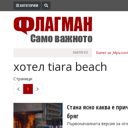
КАТЕГОРИИ
ПРОМО
ЗОНА
ИЗБОРИ
2026
ПРАКТИЧНО
НАКРАТКО
Билет за „Мръснот
КУЛТУРА
хотел tiara beach
ЗДРАВЕ
ПОЛИТИКА
Страници:
ОБЩИНИ
1
ОБЩЕСТВО
ЛАЙФСТАЙЛ
Стана ясно каква е при
ВОЙНАТА
бряг
В
Първоначалната версия за огн