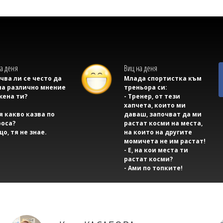
а деня
Виц на деня
учва ли се често да
Млада спортистка към
на различно мнение
треньора си:
жена ти?
- Тренер, от тези
хапчета, които ми
тя какво казва по
даваш, започват да ми
оса?
растат косми на места,
що, тя не знае.
на които на другите
момичета не им растат!
- Е, на кои места ти
растат косми?
- Ами по топките!