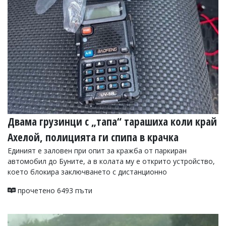
УКРАЙНА
СПОРТ
РАЗСЛЕДВАНЕ
БИЗНЕС
ЮГ
Управители:
Веселин
Василев,
Двама грузинци с „тапа“ тарашиха коли край
email:
v.vasilev@flagman.bg
Ахелой, полицията ги спипа в крачка
Катя
Касабова,
Единият е заловен при опит за кражба от паркиран
еmail:
k.kassabova@flagman.bg
автомобил до Буните, а в колата му е открито устройство,
което блокира заключването с дистанционно
Главен
редактор:
прочетено 6493 пъти
Иван
Колев,
email:
office@flagman.bg