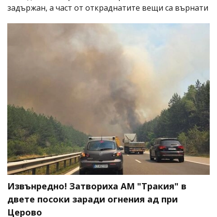
задържан, а част от откраднатите вещи са върнати
Извънредно! Затвориха АМ "Тракия" в
двете посоки заради огнения ад при
Церово