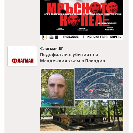
Флагман.БГ
Педофил ли е убитият на
Младежкия хълм в Пловдив