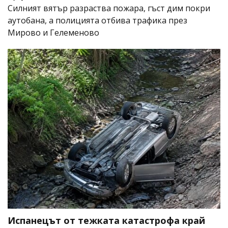
Силният вятър разраства пожара, гъст дим покри
аутобана, а полицията отбива трафика през
Мирово и Гелеменово
Испанецът от тежката катастрофа край