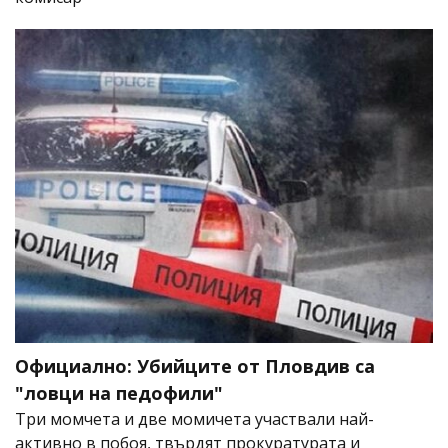
Официално: Убийците от Пловдив са
"ловци на педофили"
Три момчета и две момичета участвали най-
активно в побоя, твърдят прокуратурата и