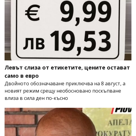
Левът слиза от етикетите, цените остават
само в евро
Двойното обозначаване приключва на 8 август, а
новият режим срещу необосновано поскъпване
влиза в сила ден по-късно