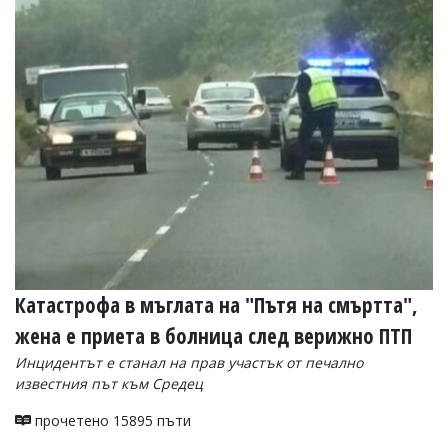
Коментарите
под
статиите
се
въвеждат
от
читателите
и
редакцията
не
носи
отговорност
за
тях!
Ако
откриете
Катастрофа в мъглата на "Пътя на смъртта",
обиден
за
жена е приета в болница след верижно ПТП
вас
Инцидентът е станал на прав участък от печално
коментар,
моля
известния път към Средец
сигнализирайте
ни!
прочетено 15895 пъти