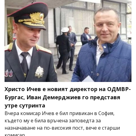
Христо Ичев е новият директор на ОДМВР-
Бургас, Иван Демерджиев го представя
утре сутринта
Вчера комисар Ичев е бил привикан в София,
където му е била връчена заповедта за
назначаване на по-високия пост, вече е старши
комисар