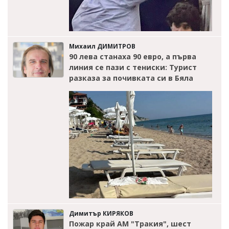
Михаил ДИМИТРОВ
90 лева станаха 90 евро, а първа
линия се пази с тениски: Турист
разказа за почивката си в Бяла
Димитър КИРЯКОВ
Пожар край АМ "Тракия", шест