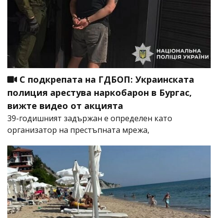
С подкрепата на ГДБОП: Украинската
полиция арестува наркобарон в Бургас,
вижте видео от акцията
39-годишният задържан е определен като
организатор на престъпната мрежа,