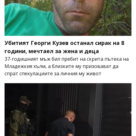
Убитият Георги Кузев останал сирак на 8
години, мечтаел за жена и деца
37-годишният мъж бил пребит на скрита пътека на
Младежкия хълм, а близките му призовават да
спрат спекулациите за личния му живот