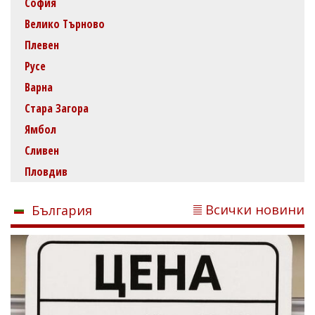
София
Велико Търново
Плевен
Русе
Варна
Стара Загора
Ямбол
Сливен
Пловдив
Всички новини
България