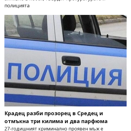
полицията
Крадец разби прозорец в Средец и
отмъкна три килима и два парфюма
27-годишният криминално проявен мъж е