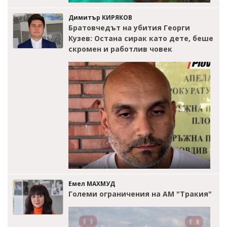
Димитър КИРЯКОВ
Братовчедът на убития Георги
Кузев: Остана сирак като дете, беше
скромен и работлив човек
Емел МАХМУД
Големи ограничения на АМ "Тракия"