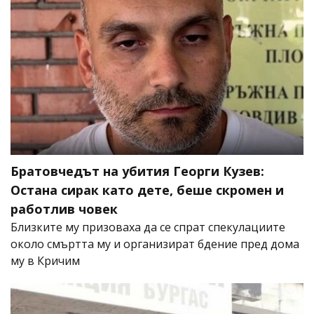
Братовчедът на убития Георги Кузев:
Остана сирак като дете, беше скромен и
работлив човек
Близките му призоваха да се спрат спекулациите
около смъртта му и организират бдение пред дома
му в Кричим