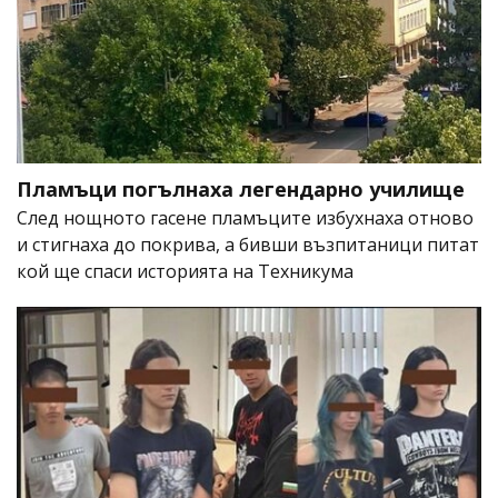
Пламъци погълнаха легендарно училище
След нощното гасене пламъците избухнаха отново
и стигнаха до покрива, а бивши възпитаници питат
кой ще спаси историята на Техникума