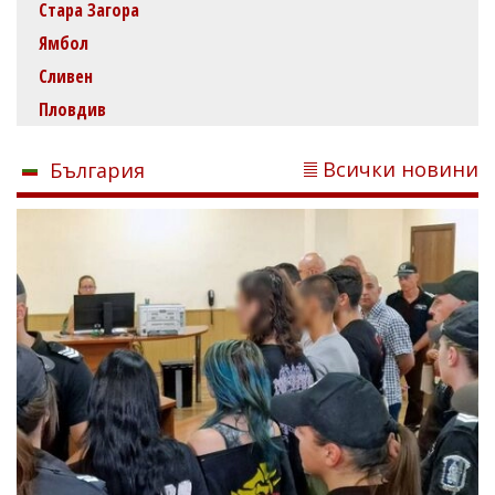
Стара Загора
Ямбол
Сливен
Пловдив
Всички новини
България