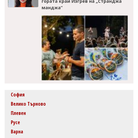
гората край Изгрев на „Странджа
манджа“
София
Велико Търново
Плевен
Русе
Варна