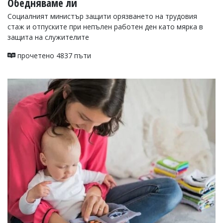
Обедняваме ли
Социалният министър защити орязването на трудовия
стаж и отпуските при непълен работен ден като мярка в
защита на служителите
прочетено 4837 пъти