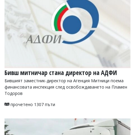
УКРАЙНА
СПОРТ
РАЗСЛЕДВАНЕ
БИЗНЕС
ЮГ
Управители:
Веселин
Василев,
Бивш митничар стана директор на АДФИ
email:
v.vasilev@flagman.bg
Бившият заместник-директор на Агенция Митници поема
Катя
финансовата инспекция след освобождаването на Пламен
Касабова,
еmail:
k.kassabova@flagman.bg
Тодоров
Главен
прочетено 1307 пъти
редактор:
Иван
Колев,
email:
office@flagman.bg