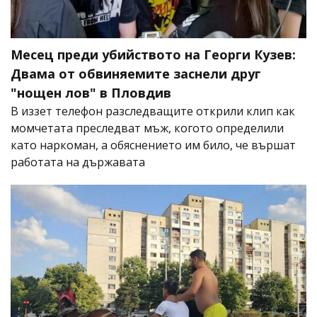
Месец преди убийството на Георги Кузев:
Двама от обвиняемите заснели друг
"нощен лов" в Пловдив
В иззет телефон разследващите открили клип как
момчетата преследват мъж, когото определили
като наркоман, а обяснението им било, че вършат
работата на държавата