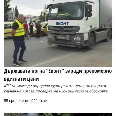
Коментарите
под
статиите
се
въвеждат
от
читателите
и
редакцията
не
носи
отговорност
за
тях!
Държавата погна "Еконт" заради прекомерно
Ако
откриете
вдигнати цени
обиден
за
КРС не може да определя куриерските цени, но изпрати
вас
случая на КЗП за проверка на икономическата обосновка
коментар,
моля
прочетено 4020 пъти
сигнализирайте
ни!