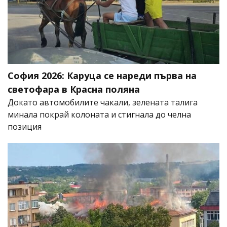
София 2026: Каруца се нареди първа на
светофара в Красна поляна
Докато автомобилите чакали, зелената талига
минала покрай колоната и стигнала до челна
позиция