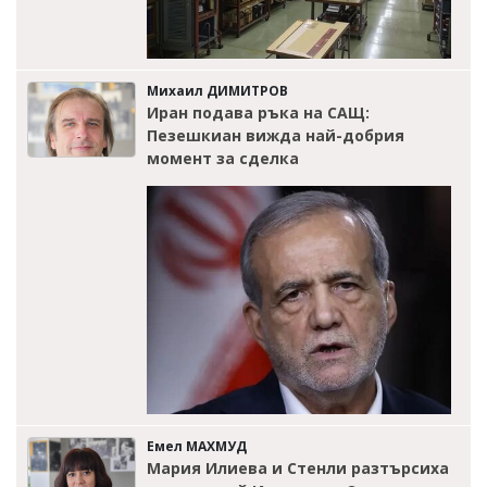
Михаил ДИМИТРОВ
Иран подава ръка на САЩ:
Пезешкиан вижда най-добрия
момент за сделка
Емел МАХМУД
Мария Илиева и Стенли разтърсиха