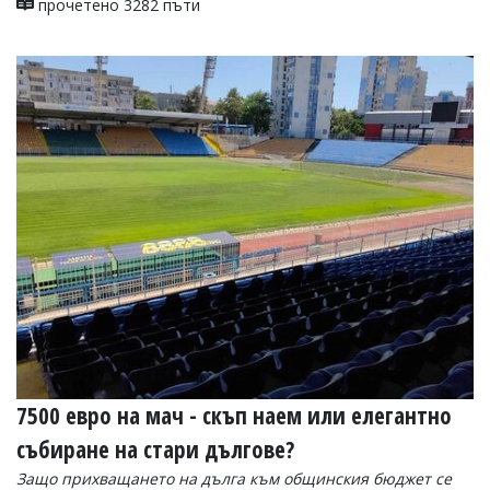
прочетено 3282 пъти
7500 евро на мач - скъп наем или елегантно
събиране на стари дългове?
Защо прихващането на дълга към общинския бюджет се