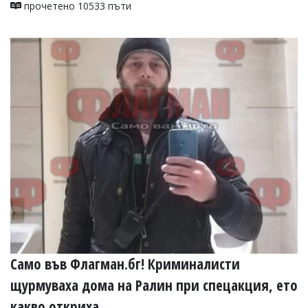
прочетено 10533 пъти
Коментарите
под
статиите
се
въвеждат
от
читателите
и
редакцията
не
носи
отговорност
за
тях!
Ако
откриете
обиден
за
вас
коментар,
Само във Флагман.бг! Криминалисти
моля
сигнализирайте
щурмуваха дома на Ралин при спецакция, ето
ни!
какво откриха