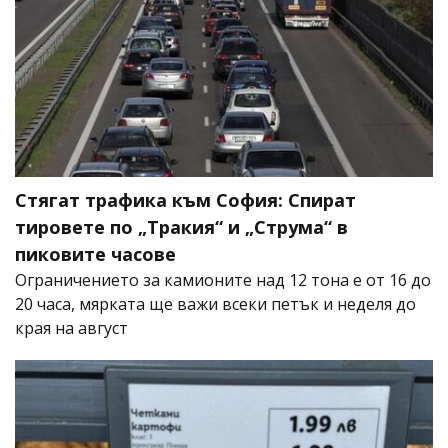
Стягат трафика към София: Спират
тировете по „Тракия“ и „Струма“ в
пиковите часове
Ограничението за камионите над 12 тона е от 16 до
20 часа, мярката ще важи всеки петък и неделя до
края на август