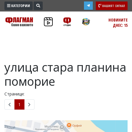
КАТЕГОРИИ
ВАШИЯТ СИГНАЛ
ПРОМО
НОВИНИТЕ
ДНЕС: 15
ЗОНА
ИЗБОРИ
2026
ПРАКТИЧНО
улица стара планина
КУЛТУРА
ЗДРАВЕ
поморие
ПОЛИТИКА
ОБЩИНИ
Страници:
ОБЩЕСТВО
1
ЛАЙФСТАЙЛ
ВОЙНАТА
В