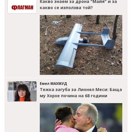
Какво знаем за дрона "Майя" и за
какво се използва той?
Емел МАХМУД
Тежка загуба за Лионел Меси: Баща
му Хорхе почина на 68 години