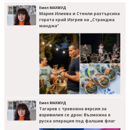
Емел МАХМУД
Мария Илиева и Стенли разтърсиха
гората край Изгрев на „Странджа
манджа“
Емел МАХМУД
Тагарев с тревожна версия за
взривилия се дрон: Възможна е
руска операция под фалшив флаг