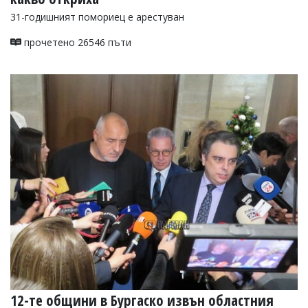
31-годишният помориец е арестуван
прочетено 26546 пъти
12-те общини в Бургаско извън областния