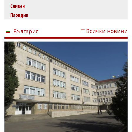
Сливен
Пловдив
Всички новини
България