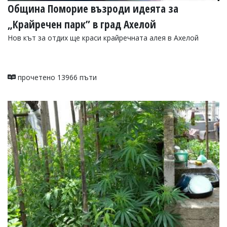
Община Поморие възроди идеята за
„Крайречен парк” в град Ахелой
Нов кът за отдих ще краси крайречната алея в Ахелой
прочетено 13966 пъти