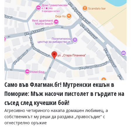
УКРАЙНА
СПОРТ
РАЗСЛЕДВАНЕ
БИЗНЕС
ЮГ
Управители:
Веселин
Василев,
email:
v.vasilev@flagman.bg
Катя
Само във Флагман.бг! Мутренски екшън в
Касабова,
еmail:
k.kassabova@flagman.bg
Поморие: Мъж насочи пистолет в гърдите на
Главен
съсед след кучешки бой!
редактор:
Агресивно четириного нахапа домашен любимец, а
Иван
собственикът му реши да раздава „правосъдие“ с
Колев,
email:
огнестрелно оръжие
office@flagman.bg