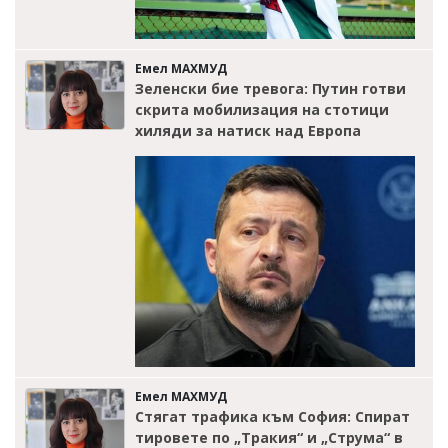
Емел МАХМУД
Зеленски бие тревога: Путин готви
скрита мобилизация на стотици
хиляди за натиск над Европа
Емел МАХМУД
Стягат трафика към София: Спират
тировете по „Тракия“ и „Струма“ в