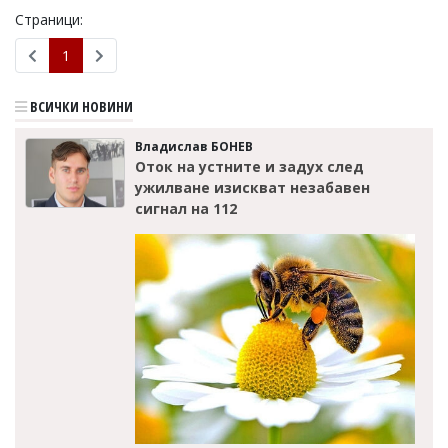
Страници:
Коментарите
под
1
статиите
се
въвеждат
ВСИЧКИ НОВИНИ
от
читателите
Владислав БОНЕВ
и
Оток на устните и задух след
редакцията
не
ужилване изискват незабавен
носи
сигнал на 112
отговорност
за
тях!
Ако
откриете
обиден
за
вас
коментар,
моля
сигнализирайте
ни!