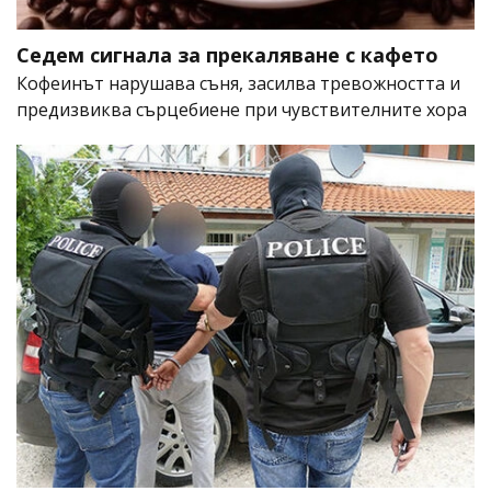
Седем сигнала за прекаляване с кафето
Кофеинът нарушава съня, засилва тревожността и
предизвиква сърцебиене при чувствителните хора