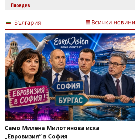
Пловдив
Всички новини
България
Само Милена Милотинова иска
„Евровизия“ в София