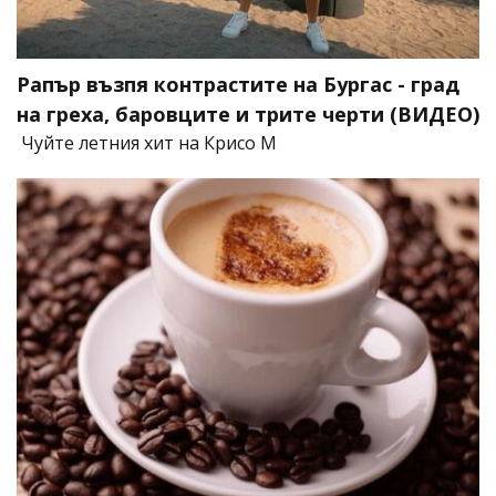
Рапър възпя контрастите на Бургас - град
на греха, баровците и трите черти (ВИДЕО)
Чуйте летния хит на Крисо М