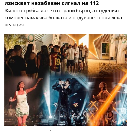
изискват незабавен сигнал на 112
Жилото трябва да се отстрани бързо, а студеният
компрес намалява болката и подуването при лека
реакция