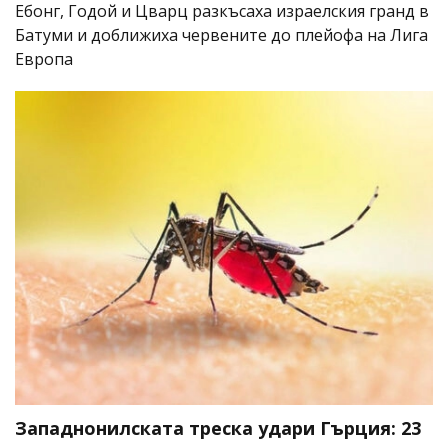
Ебонг, Годой и Цварц разкъсаха израелския гранд в
Батуми и доближиха червените до плейофа на Лига
Европа
Западнонилската треска удари Гърция: 23