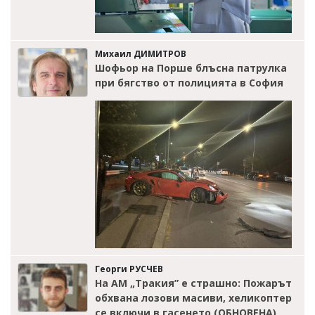
Михаил ДИМИТРОВ
Шофьор на Порше блъсна патрулка
при бягство от полицията в София
Георги РУСЧЕВ
На АМ „Тракия” е страшно: Пожарът
обхвана лозови масиви, хеликоптер
се включи в гасенето (ОБНОВЕНА)