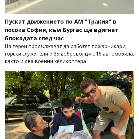
Пускат движението по АМ "Тракия" в
посока София, към Бургас ще вдигнат
блокадата след час
На терен продължават да работят пожарникари,
горски служители и 85 доброволци с 16 автомобила,
както и два военни хеликоптера