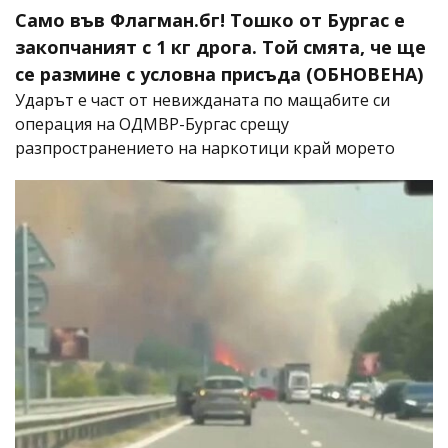
Само във Флагман.бг! Тошко от Бургас е
закопчаният с 1 кг дрога. Той смята, че ще
се размине с условна присъда (ОБНОВЕНА)
Ударът е част от невижданата по мащабите си
операция на ОДМВР-Бургас срещу
разпространението на наркотици край морето