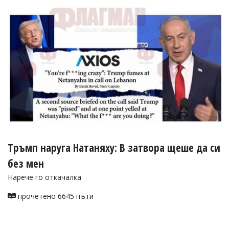
УКРАЙНА
СПОРТ
РАЗСЛЕДВАНЕ
БИЗНЕС
ЮГ
Управители:
Веселин
Василев,
email:
v.vasilev@flagman.bg
Катя
Тръмп наруга Натаняху: В затвора щеше да си
Касабова,
еmail:
k.kassabova@flagman.bg
без мен
Главен
Нарече го откачалка
редактор:
Иван
прочетено 6645 пъти
Колев,
email:
office@flagman.bg