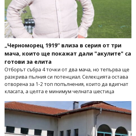
„Черноморец 1919“ влиза в серия от три
мача, които ще покажат дали "акулите" са
готови за елита
Отборът събра 4 точки от два мача, но тепърва ще
разкрива пълния си потенциал. Селекцията остава
отворена за 1-2 топ попълнения, които да вдигнат
класата, а целта е минимум челната шестица