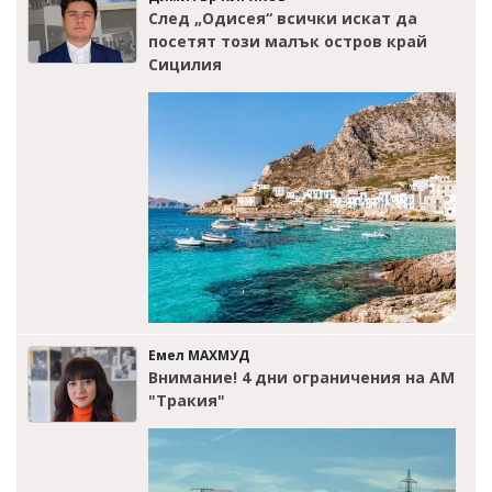
След „Одисея“ всички искат да
посетят този малък остров край
Сицилия
Емел МАХМУД
Внимание! 4 дни ограничения на АМ
"Тракия"