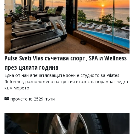
УКРАЙНА
СПОРТ
РАЗСЛЕДВАНЕ
БИЗНЕС
ЮГ
Управители:
Pulse Sveti Vlas съчетава спорт, SPA и Wellness
Веселин
Василев,
през цялата година
email:
Една от най-впечатляващите зони е студиото за Pilates
v.vasilev@flagman.bg
Reformer, разположено на третия етаж с панорамна гледка
Катя
Касабова,
към морето
еmail:
k.kassabova@flagman.bg
прочетено 2529 пъти
Главен
редактор:
Иван
Колев,
email:
office@flagman.bg