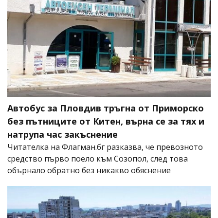
Автобус за Пловдив тръгна от Приморско
без пътниците от Китен, върна се за тях и
натрупа час закъснение
Читателка на Флагман.бг разказва, че превозното
средство първо поело към Созопол, след това
обърнало обратно без никакво обяснение