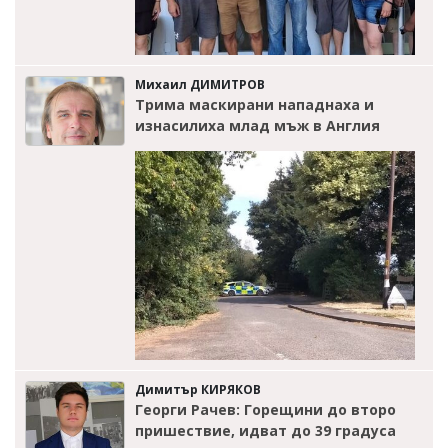
Михаил ДИМИТРОВ
Трима маскирани нападнаха и
изнасилиха млад мъж в Англия
Димитър КИРЯКОВ
Георги Рачев: Горещини до второ
пришествие, идват до 39 градуса