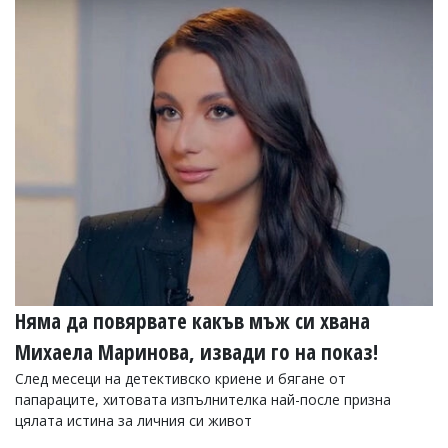
Няма да повярвате какъв мъж си хвана
Михаела Маринова, извади го на показ!
След месеци на детективско криене и бягане от
папараците, хитовата изпълнителка най-после призна
цялата истина за личния си живот