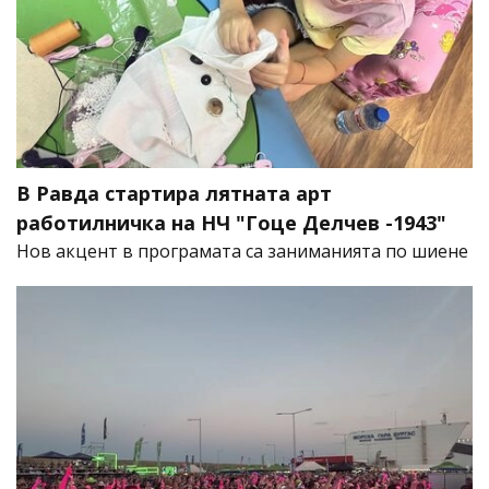
В Равда стартира лятната арт
работилничка на НЧ "Гоце Делчев -1943"
Нов акцент в програмата са заниманията по шиене