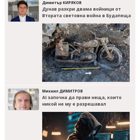
Димитър КИРЯКОВ
Дунав разкри двама войници от
Втората световна война в Будапеща
Михаил ДИМИТРОВ
AI започна да прави неща, които
никой не му е разрешавал