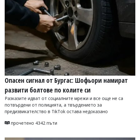
Коментарите
под
статиите
се
въвеждат
от
читателите
и
редакцията
не
носи
отговорност
за
Опасен сигнал от Бургас: Шофьори намират
тях!
Ако
развити болтове по колите си
откриете
обиден
Разказите идват от социалните мрежи и все още не са
за
потвърдени от полицията, а твърдението за
вас
предизвикателство в TikTok остава недоказано
коментар,
моля
прочетено 4342 пъти
сигнализирайте
ни!