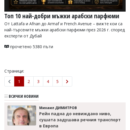
Топ 10 най-добри мъжки арабски парфюми
От Lattafa и Afnan до Armaf и French Avenue – вижте кои са
най-търсените мъжки арабски парфюми през 2026 г. според
експерти от Дубай
прочетено 5380 пъти
Страници:
1
2
3
4
5
ВСИЧКИ НОВИНИ
Михаил ДИМИТРОВ
Рейн падна до невиждано ниво,
сушата задушава речния транспорт
в Европа