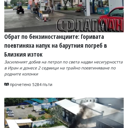
Обрат по бензиностанциите: Горивата
поевтиняха напук на барутния погреб в
Близкия изток
Засиленият добив на петрол по света надви несигурността
в Иран и донесе 2 седмици на трайно поевтиняване по
родните колонки
прочетено 5284 пъти