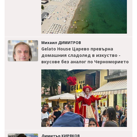
Михаил ДИМИТРОВ
Gelato House Царево превърна
домашния сладолед в изкуство -
вкусове без аналог по Черноморието
Димитър КИРЯКОВ