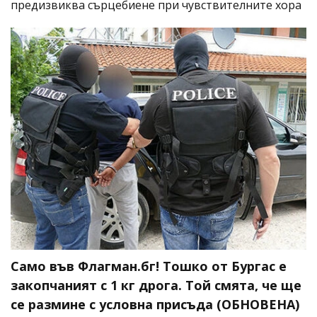
предизвиква сърцебиене при чувствителните хора
Само във Флагман.бг! Тошко от Бургас е
закопчаният с 1 кг дрога. Той смята, че ще
се размине с условна присъда (ОБНОВЕНА)