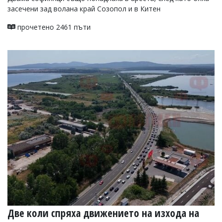
засечени зад волана край Созопол и в Китен
прочетено 2461 пъти
Две коли спряха движението на изхода на