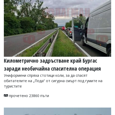
Километрично задръстване край Бургас
заради необичайна спасителна операция
Униформени спряха стотици коли, за да спасят
обитателите на „Пода“ от сигурна смърт под гумите на
туристите
прочетено 23860 пъти