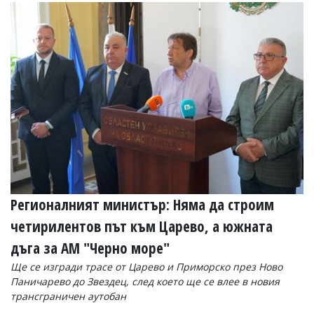
Коментарите
под
статиите
се
въвеждат
от
читателите
и
редакцията
не
носи
отговорност
за
тях!
Ако
Регионалният министър: Няма да строим
откриете
обиден
четирилентов път към Царево, а южната
за
вас
дъга за АМ "Черно море"
коментар,
Ще се изгради трасе от Царево и Приморско през Ново
моля
сигнализирайте
Паничарево до Звездец, след което ще се влее в новия
ни!
трансграничен аутобан