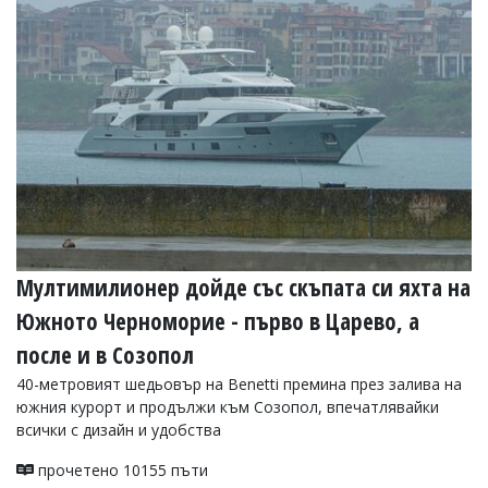
Мултимилионер дойде със скъпата си яхта на
Южното Черноморие - първо в Царево, а
после и в Созопол
40-метровият шедьовър на Benetti премина през залива на
южния курорт и продължи към Созопол, впечатлявайки
всички с дизайн и удобства
прочетено 10155 пъти