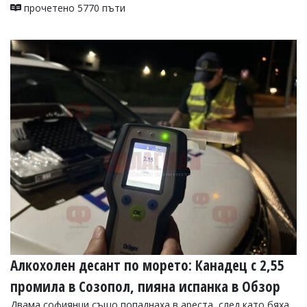
прочетено 5770 пъти
Алкохолен десант по морето: Канадец с 2,55
промила в Созопол, пияна испанка в Обзор
Двама софиянци също попаднаха в ареста, след като бяха