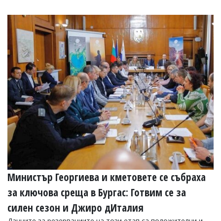
Министър Георгиева и кметовете се събраха
за ключова среща в Бургас: Готвим се за
силен сезон и Джиро дИталия
Данните за резервациите на този етап са положителни и