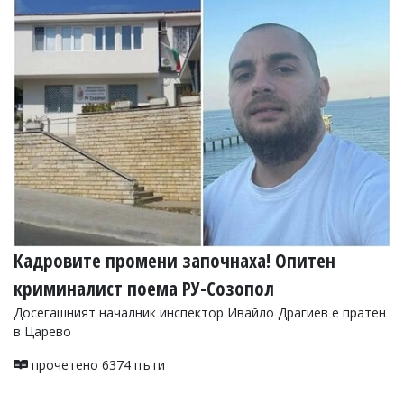
УКРАЙНА
СПОРТ
РАЗСЛЕДВАНЕ
БИЗНЕС
ЮГ
Управители:
Веселин
Василев,
email:
v.vasilev@flagman.bg
Катя
Кадровите промени започнаха! Опитен
Касабова,
еmail:
k.kassabova@flagman.bg
криминалист поема РУ-Созопол
Главен
Досегашният началник инспектор Ивайло Драгиев е пратен
редактор:
в Царево
Иван
Колев,
прочетено 6374 пъти
email:
office@flagman.bg