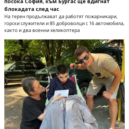
посока София, към Бургас ще вдигнат
блокадата след час
На терен продължават да работят пожарникари,
горски служители и 85 доброволци с 16 автомобила,
както и два военни хеликоптера