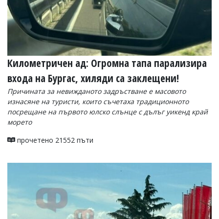
Километричен ад: Огромна тапа парализира
входа на Бургас, хиляди са заклещени!
Причината за невижданото задръстване е масовото
изнасяне на туристи, които съчетаха традиционното
посрещане на първото юлско слънце с дълъг уикенд край
морето
прочетено 21552 пъти