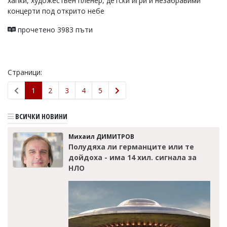
хапки, художествен пленер, детски игри и незабравими
концерти под открито небе
прочетено 3983 пъти
Страници:
1
2
3
4
5
ВСИЧКИ НОВИНИ
Михаил ДИМИТРОВ
Полудяха ли германците или те
дойдоха - има 14 хил. сигнала за
НЛО