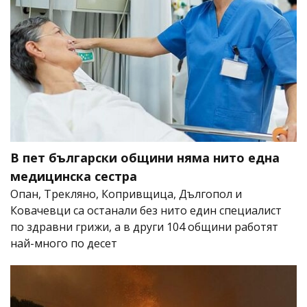
В пет български общини няма нито една
медицинска сестра
Опан, Трекляно, Копривщица, Дългопол и
Ковачевци са останали без нито един специалист
по здравни грижи, а в други 104 общини работят
най-много по десет