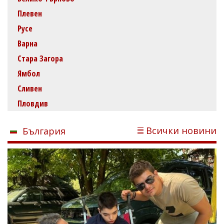
Плевен
Русе
Варна
Стара Загора
Ямбол
Сливен
Пловдив
Всички новини
България