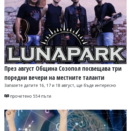
Коментарите
под
статиите
се
въвеждат
от
читателите
и
редакцията
не
носи
отговорност
През август Община Созопол посвещава три
за
тях!
поредни вечери на местните таланти
Ако
Запазете датите 16, 17 и 18 август, ще бъде интересно
откриете
обиден
за
прочетено 554 пъти
вас
коментар,
моля
сигнализирайте
ни!