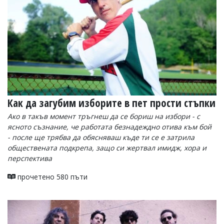
УКРАЙНА
СПОРТ
РАЗСЛЕДВАНЕ
БИЗНЕС
ЮГ
Управители:
Веселин
Как да загубим изборите в пет прости стъпки
Василев,
Ако в такъв момент тръгнеш да се бориш на избори - с
email:
ясното съзнание, че работата безнадеждно отива към бой
v.vasilev@flagman.bg
Катя
- после ще трябва да обясняваш къде ти се е затрила
Касабова,
обществената подкрепа, защо си жертвал имидж, хора и
еmail:
k.kassabova@flagman.bg
перспектива
Главен
прочетено 580 пъти
редактор:
Иван
Колев,
email:
office@flagman.bg