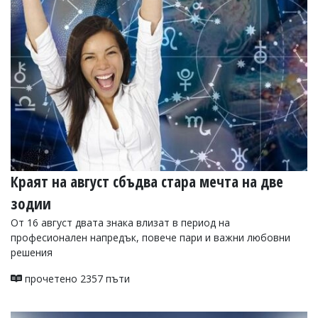
Краят на август сбъдва стара мечта на две
зодии
От 16 август двата знака влизат в период на
професионален напредък, повече пари и важни любовни
решения
прочетено 2357 пъти