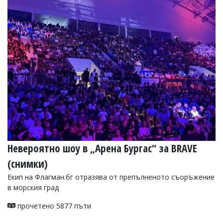
Невероятно шоу в „Арена Бургас“ за BRAVE
(снимки)
Екип на Флагман.бг отразява от препълненото съоръжение
в морския град
прочетено 5877 пъти