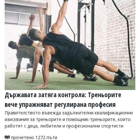
Коментарите
под
статиите
се
въвеждат
от
читателите
и
редакцията
не
носи
отговорност
за
тях!
Ако
откриете
Държавата затяга контрола: Треньорите
обиден
за
вече упражняват регулирана професия
вас
Правителството въвежда задължителни квалификационни
коментар,
изисквания за треньорите и помощник-треньорите, които
моля
сигнализирайте
работят с деца, любители и професионални спортисти
ни!
прочетено 1272 пъти