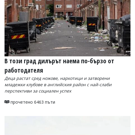
В този град дилърът наема по-бързо от
работодателя
Деца растат сред ножове, наркотици и затворени
младежки клубове в английския район с най-слаби
перспективи за социален успех
прочетено 6463 пъти