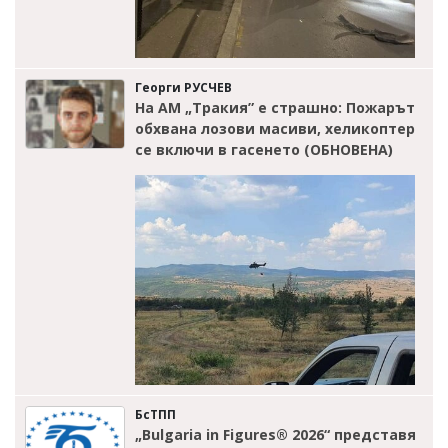
Георги РУСЧЕВ
На АМ „Тракия” е страшно: Пожарът
обхвана лозови масиви, хеликоптер
се включи в гасенето (ОБНОВЕНА)
БсТПП
„Bulgaria in Figures® 2026“ представя