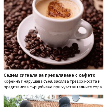
Седем сигнала за прекаляване с кафето
Кофеинът нарушава съня, засилва тревожността и
предизвиква сърцебиене при чувствителните хора