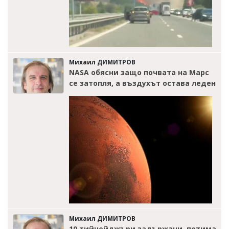
Михаил ДИМИТРОВ
NASA обясни защо почвата на Марс
се затопля, а въздухът остава леден
Михаил ДИМИТРОВ
10 тийнейджъри задържани, петима