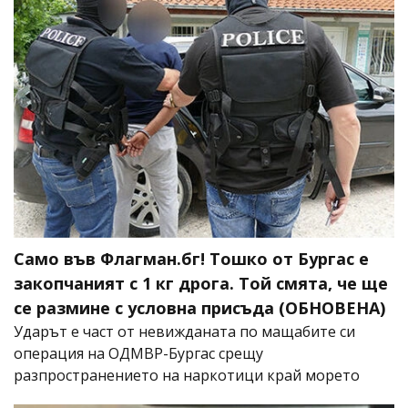
Само във Флагман.бг! Тошко от Бургас е
закопчаният с 1 кг дрога. Той смята, че ще
се размине с условна присъда (ОБНОВЕНА)
Ударът е част от невижданата по мащабите си
операция на ОДМВР-Бургас срещу
разпространението на наркотици край морето