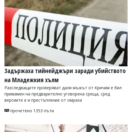
УКРАЙНА
СПОРТ
РАЗСЛЕДВАНЕ
БИЗНЕС
ЮГ
Управители:
Веселин
Василев,
Задържаха тийнейджъри заради убийството
email:
v.vasilev@flagman.bg
на Младежкия хълм
Катя
Касабова,
Разследващите проверяват дали мъжът от Кричим е бил
еmail:
k.kassabova@flagman.bg
примамен на предварително уговорена среща, сред
версиите е и престъпление от омраза
Главен
редактор:
прочетено 1353 пъти
Иван
Колев,
email:
office@flagman.bg