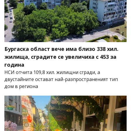
Бургаска област вече има близо 338 хил.
жилища, сградите се увеличиха с 453 за
година
НСИ отчита 109,8 хил. жилищни сгради, а
двустайните остават най-разпространеният тип
дом в региона