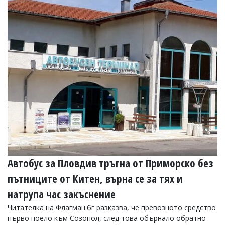
Коментарите
под
статиите
се
въвеждат
от
читателите
и
редакцията
не
носи
отговорност
за
тях!
Ако
откриете
обиден
Автобус за Пловдив тръгна от Приморско без
за
вас
пътниците от Китен, върна се за тях и
коментар,
натрупа час закъснение
моля
сигнализирайте
Читателка на Флагман.бг разказва, че превозното средство
ни!
първо поело към Созопол, след това обърнало обратно