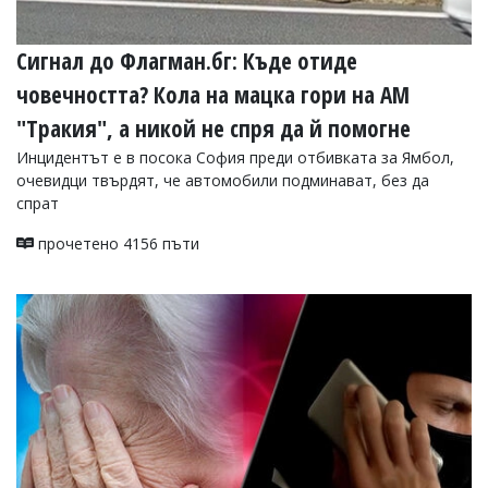
Сигнал до Флагман.бг: Къде отиде
човечността? Кола на мацка гори на АМ
"Тракия", а никой не спря да й помогне
Инцидентът е в посока София преди отбивката за Ямбол,
очевидци твърдят, че автомобили подминават, без да
спрат
прочетено 4156 пъти