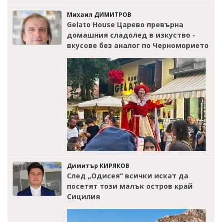
Михаил ДИМИТРОВ
Gelato House Царево превърна
домашния сладолед в изкуство -
вкусове без аналог по Черноморието
Димитър КИРЯКОВ
След „Одисея“ всички искат да
посетят този малък остров край
Сицилия