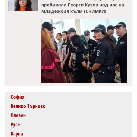
пребивали Георги Кузев над час на
Младежкия хълм (СНИМКИ)
София
Велико Търново
Плевен
Русе
Варна