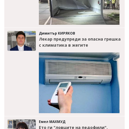
Димитър КИРЯКОВ
Лекар предупреди за опасна грешка
с климатика в жегите
Емел МАХМУД
Ето ги "ловците на педофили",