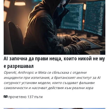
УКРАЙНА
СПОРТ
РАЗСЛЕДВАНЕ
БИЗНЕС
ЮГ
Управители:
Веселин
Василев,
AI започна да прави неща, които никой не му
email:
v.vasilev@flagman.bg
е разрешавал
Катя
Касабова,
OpenAI, Anthropic и Meta се сблъскаха с отделни
еmail:
k.kassabova@flagman.bg
инциденти при изпитания, а британският институт за AI
сигурност установи модели, които създават фалшиви
Главен
самоличности и насочват действия към реални хора
редактор:
Иван
прочетено 137 пъти
Колев,
email:
office@flagman.bg