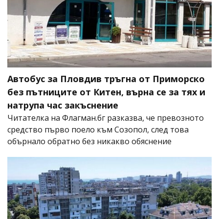
Автобус за Пловдив тръгна от Приморско
без пътниците от Китен, върна се за тях и
натрупа час закъснение
Читателка на Флагман.бг разказва, че превозното
средство първо поело към Созопол, след това
обърнало обратно без никакво обяснение