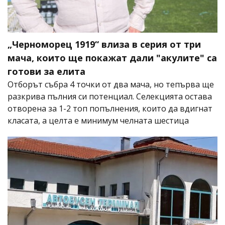
„Черноморец 1919“ влиза в серия от три
мача, които ще покажат дали "акулите" са
готови за елита
Отборът събра 4 точки от два мача, но тепърва ще
разкрива пълния си потенциал. Селекцията остава
отворена за 1-2 топ попълнения, които да вдигнат
класата, а целта е минимум челната шестица