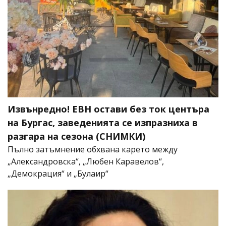
Извънредно! ЕВН остави без ток центъра
на Бургас, заведенията се изпразниха в
разгара на сезона (СНИМКИ)
Пълно затъмнение обхвана карето между
„Александровска“, „Любен Каравелов“,
„Демокрация“ и „Булаир“