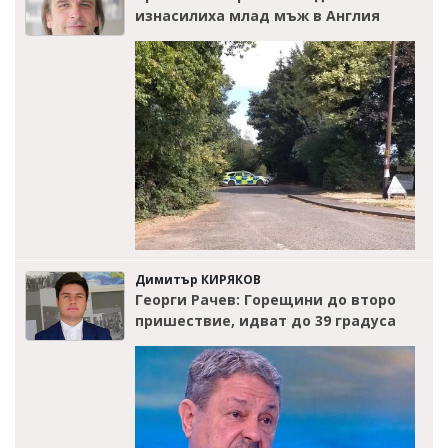
изнасилиха млад мъж в Англия
Димитър КИРЯКОВ
Георги Рачев: Горещини до второ
пришествие, идват до 39 градуса