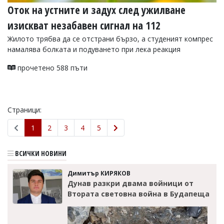
Оток на устните и задух след ужилване
изискват незабавен сигнал на 112
Жилото трябва да се отстрани бързо, а студеният компрес
намалява болката и подуването при лека реакция
прочетено 588 пъти
Страници:
1
2
3
4
5
ВСИЧКИ НОВИНИ
Димитър КИРЯКОВ
Дунав разкри двама войници от
Втората световна война в Будапеща