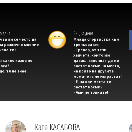
а деня
Виц на деня
учва ли се често да
Млада спортистка към
на различно мнение
треньора си:
жена ти?
- Тренер, от тези
хапчета, които ми
тя какво казва по
даваш, започват да ми
оса?
растат косми на места,
що, тя не знае.
на които на другите
момичета не им растат!
- Е, на кои места ти
растат косми?
- Ами по топките!
Катя КАСАБОВА