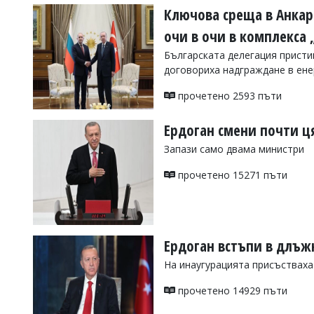
Ключова среща в Анкар
очи в очи в комплекса
Българската делегация присти
договориха надграждане в ене
прочетено 2593 пъти
Ердоган смени почти ц
Запази само двама министри
прочетено 15271 пъти
Ердоган встъпи в длъжн
На инаугурацията присъстваха
прочетено 14929 пъти