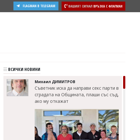
FLAGMAN В TELEGRAM
ВАШИЯТ СИГНАЛ
ВРЪЗКА С ФЛАГМАН
ости
ВСИЧКИ НОВИНИ
Михаил ДИМИТРОВ
Съветник иска да направи секс парти в
сградата на Общината, плаши със съд,
ако му откажат