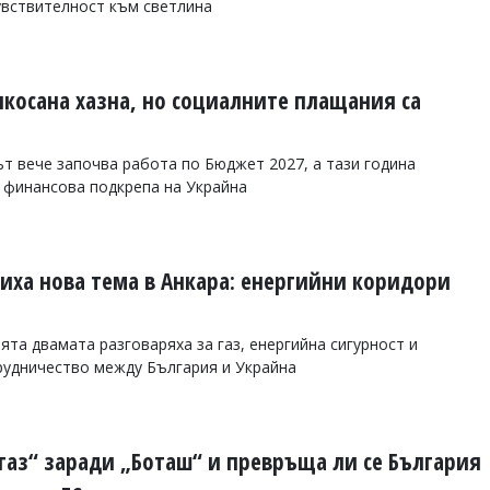
увствителност към светлина
чкосана хазна, но социалните плащания са
т вече започва работа по Бюджет 2027, а тази година
 финансова подкрепа на Украйна
риха нова тема в Анкара: енергийни коридори
та двамата разговаряха за газ, енергийна сигурност и
рудничество между България и Украйна
ргаз“ заради „Боташ“ и превръща ли се България