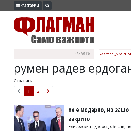
КАТЕГОРИИ
ПРОМО
ЗОНА
ИЗБОРИ
2026
ПРАКТИЧНО
НАКРАТКО
Билет за „Мръснот
КУЛТУРА
румен радев ердога
ЗДРАВЕ
ПОЛИТИКА
Страници:
ОБЩИНИ
1
2
ОБЩЕСТВО
ЛАЙФСТАЙЛ
Не е модерно, но защо
ВОЙНАТА
закрито
В
Елисейският дворец обясни, ч