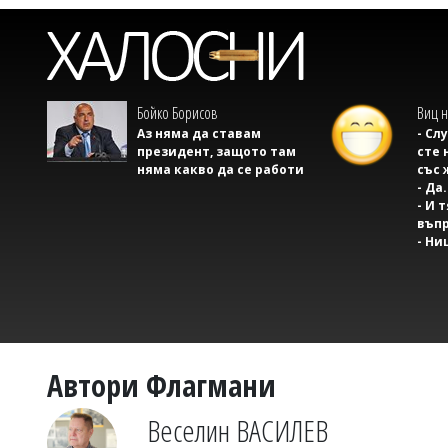
Бойко Борисов
Виц н
Аз няма да ставам
- Сл
президент, защото там
сте 
няма какво да се работи
със 
- Да.
- И 
въпр
- Ни
Автори Флагмани
Веселин ВАСИЛЕВ