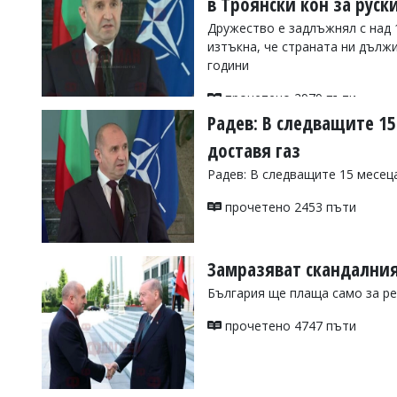
в Троянски кон за руски
Коментарите
Дружество е задлъжнял с над 
под
изтъкна, че страната ни дължи
статиите
години
се
въвеждат
прочетено 2979 пъти
от
читателите
Радев: В следващите 1
и
доставя газ
редакцията
не
Радев: В следващите 15 месец
носи
отговорност
прочетено 2453 пъти
за
тях!
Ако
откриете
Замразяват скандалния
обиден
за
България ще плаща само за ре
вас
коментар,
прочетено 4747 пъти
моля
сигнализирайте
ни!