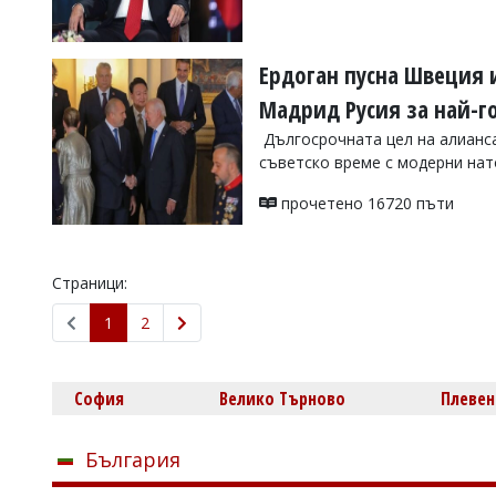
Ердоган пусна Швеция 
Мадрид Русия за най-г
Дългосрочната цел на алианса
съветско време с модерни на
прочетено 16720 пъти
Страници:
1
2
София
Велико Търново
Плевен
България