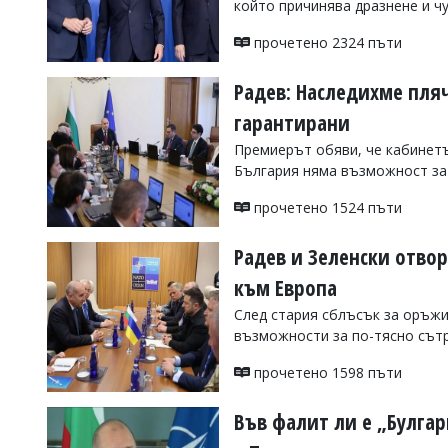
който причинява дразнене и ч
УКРАЙНА
СПОРТ
прочетено 2324 пъти
РАЗСЛЕДВАНЕ
Радев: Наследихме пля
БИЗНЕС
гарантирани
ЮГ
Премиерът обяви, че кабинетъ
България няма възможност за
Управители:
Веселин
прочетено 1524 пъти
Василев,
email:
Радев и Зеленски отво
v.vasilev@flagman.bg
Катя
към Европа
Касабова,
еmail:
k.kassabova@flagman.bg
След стария сблъсък за оръжия
възможности за по-тясно сът
Главен
редактор:
прочетено 1598 пъти
Иван
Колев,
email:
Във фалит ли е „Булга
office@flagman.bg