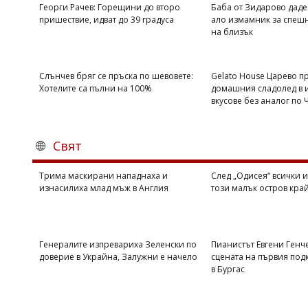
Георги Рачев: Горещини до второ
Баба от Зидарово даде
пришествие, идват до 39 градуса
ало измамник за спеш
на близък
Слънчев бряг се пръска по шевовете:
Gelato House Царево п
Хотелите са пълни на 100%
домашния сладолед в и
вкусове без аналог по
Свят
Трима маскирани нападнаха и
След „Одисея“ всички и
изнасилиха млад мъж в Англия
този малък остров кра
Генералите изпревариха Зеленски по
Пианистът Евгени Генч
доверие в Украйна, Залужни е начело
сцената на първия подк
в Бургас