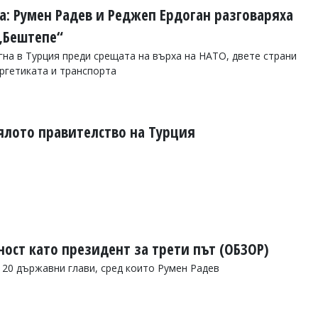
а: Румен Радев и Реджеп Ердоган разговаряха
 „Бештепе“
гна в Турция преди срещата на върха на НАТО, двете страни
ргетиката и транспорта
ялото правителство на Турция
ост като президент за трети път (ОБЗОР)
 20 държавни глави, сред които Румен Радев