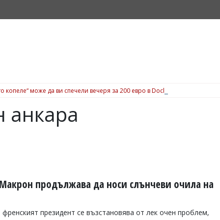
о копеле“ може да ви спечели вечеря за 200 евро в Dock 5, вижте подробн
н анкара
 Макрон продължава да носи слънчеви очила на
е френският президент се възстановява от лек очен проблем,