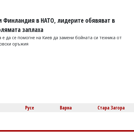
и Финландия в НАТО, лидерите обявяват в
олямата заплаха
 е да се помогне на Киев да замени бойната си техника от
товски оръжия
Русе
Варна
Стара Загора