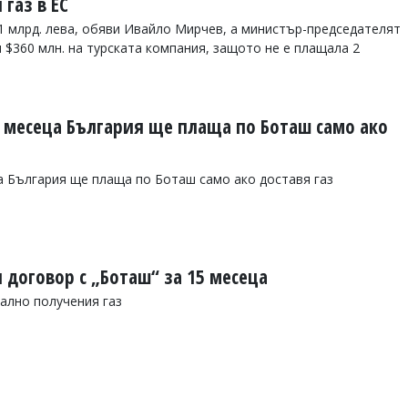
 газ в ЕС
1 млрд. лева, обяви Ивайло Мирчев, а министър-председателят
 $360 млн. на турската компания, защото не е плащала 2
5 месеца България ще плаща по Боташ само ако
а България ще плаща по Боташ само ако доставя газ
 договор с „Боташ“ за 15 месеца
ално получения газ