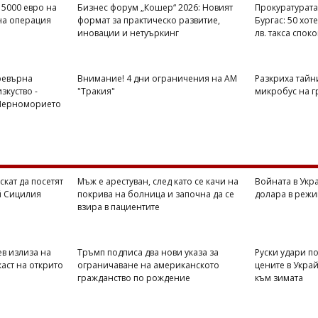
 5000 евро на
Бизнес форум „Кошер“ 2026: Новият
Прокуратурата 
на операция
формат за практическо развитие,
Бургас: 50 хот
иновации и нетуъркинг
лв. такса спок
ревърна
Внимание! 4 дни ограничения на АМ
Разкриха тайни
зкуство -
"Тракия"
микробус на г
 Черноморието
скат да посетят
Мъж е арестуван, след като се качи на
Войната в Укр
й Сицилия
покрива на болница и започна да се
долара в режи
взира в пациентите
ев излиза на
Тръмп подписа два нови указа за
Руски удари п
аст на открито
ограничаване на американското
цените в Украй
гражданство по рождение
към зимата