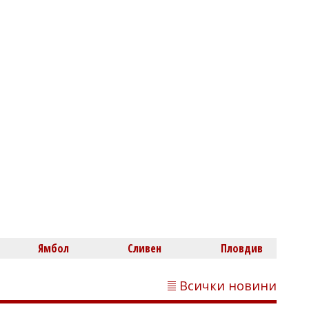
Несебър за автомобили
Димитър КИРЯКОВ
Слънчев бряг се пръска по шевовете:
Хотелите са пълни на 100%
Ямбол
Сливен
Пловдив
Всички новини