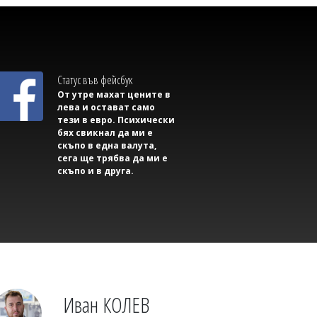
Внимание! 4 дни ограничения на АМ
"Тракия"
Статус във фейсбук
От утре махат цените в
лева и остават само
тези в евро. Психически
бях свикнал да ми е
скъпо в една валута,
сега ще трябва да ми е
скъпо и в друга.
Емел МАХМУД
Мъж е арестуван, след като се качи на
покрива на болница и започна да се
взира в пациентите
Иван КОЛЕВ