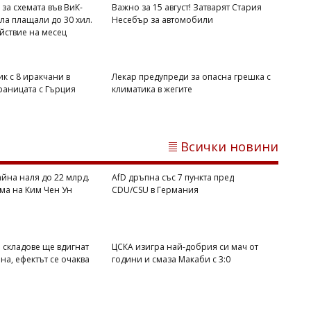
за схемата във ВиК-
Важно за 15 август! Затварят Стария
ела плащали до 30 хил.
Несебър за автомобили
ойствие на месец
к с 8 иракчани в
Лекар предупреди за опасна грешка с
Димитър КИРЯКОВ
раницата с Гърция
климатика в жегите
След „Одисея“ всички искат да
посетят този малък остров край
Сицилия
Всички новини
айна наля до 22 млрд.
AfD дръпна със 7 пункта пред
ма на Ким Чен Ун
CDU/CSU в Германия
о складове ще вдигнат
ЦСКА изигра най-добрия си мач от
на, ефектът се очаква
години и смаза Макаби с 3:0
Емел МАХМУД