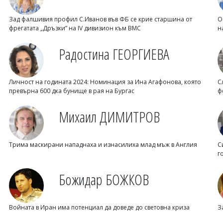
Зад фалшивия профил С.Иванов във ФБ се крие старшина от
О
фрегатата „Дръзки” на IV дивизион към ВМС
н
Радостина ГЕОРГИЕВА
Личност на годината 2024: Номинация за Ина Агафонова, която
С
превърна 600 дка бунище в рая на Бургас
ф
Михаил ДИМИТРОВ
Трима маскирани нападнаха и изнасилиха млад мъж в Англия
С
г
Божидар БОЖКОВ
Войната в Иран има потенциал да доведе до световна криза
З