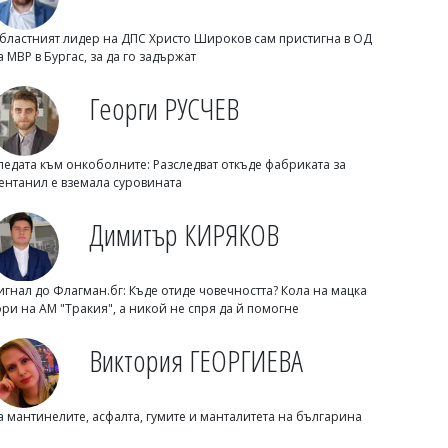
бластният лидер на ДПС Христо Широков сам пристигна в ОД
а МВР в Бургас, за да го задържат
Георги РУСЧЕВ
Михаил ДИМИТРОВ
ледата към онкоболните: Разследват откъде фабриката за
Войната в Украйна наля до 22 млрд.
ентанил е вземала суровината
долара в режима на Ким Чен Ун
Димитър КИРЯКОВ
игнал до Флагман.бг: Къде отиде човечността? Кола на мацка
ори на АМ "Тракия", а никой не спря да й помогне
Виктория ГЕОРГИЕВА
а мантинелите, асфалта, гумите и манталитета на българина