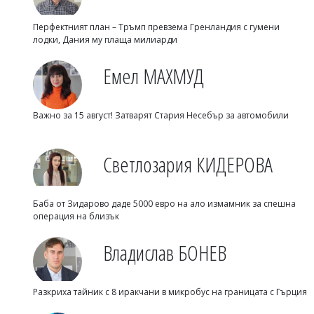
Перфектният план – Тръмп превзема Гренландия с гумени
лодки, Дания му плаща милиарди
Емел МАХМУД
Важно за 15 август! Затварят Стария Несебър за автомобили
Светлозария КИДЕРОВА
Баба от Зидарово даде 5000 евро на ало измамник за спешна
операция на близък
Владислав БОНЕВ
Разкриха тайник с 8 иракчани в микробус на границата с Гърция