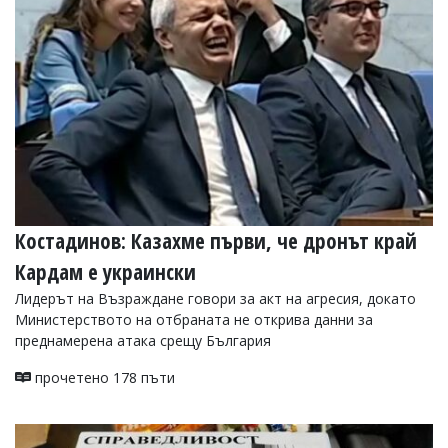
УКРАЙНА
СПОРТ
РАЗСЛЕДВАНЕ
БИЗНЕС
ЮГ
Управители:
Веселин
Василев,
Костадинов: Казахме първи, че дронът край
email:
v.vasilev@flagman.bg
Кардам е украински
Катя
Касабова,
Лидерът на Възраждане говори за акт на агресия, докато
еmail:
k.kassabova@flagman.bg
Министерството на отбраната не открива данни за
преднамерена атака срещу България
Главен
редактор:
прочетено 178 пъти
Иван
Колев,
email:
office@flagman.bg