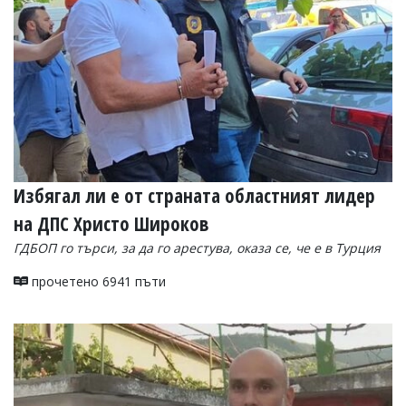
Избягал ли е от страната областният лидер
на ДПС Христо Широков
ГДБОП го търси, за да го арестува, оказа се, че е в Турция
прочетено 6941 пъти