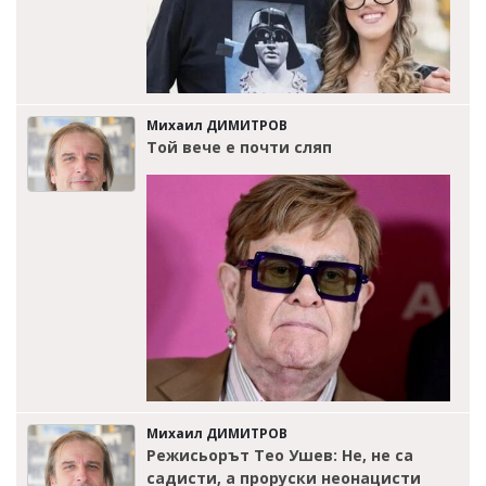
Михаил ДИМИТРОВ
Той вече е почти сляп
Михаил ДИМИТРОВ
Режисьорът Тео Ушев: Не, не са
садисти, а проруски неонацисти