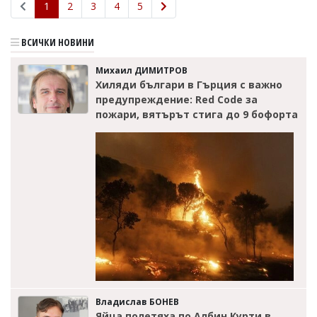
1
2
3
4
5
ВСИЧКИ НОВИНИ
Михаил ДИМИТРОВ
Хиляди българи в Гърция с важно
предупреждение: Red Code за
пожари, вятърът стига до 9 бофорта
Владислав БОНЕВ
Яйца полетяха по Албин Курти в