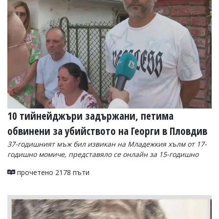
10 тийнейджъри задържани, петима
обвинени за убийството на Георги в Пловдив
37-годишният мъж бил извикан на Младежкия хълм от 17-
годишно момиче, представяло се онлайн за 15-годишно
прочетено 2178 пъти