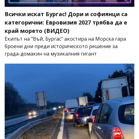
Всички искат Бургас! Дори и софиянци са
категорични: Евровизия 2027 трябва да е
край морето (ВИДЕО)
Екипът на "Въй, Бургас" акостира на Морска гара
броени дни преди историческото решение за
града-домакин на музикалния гигант