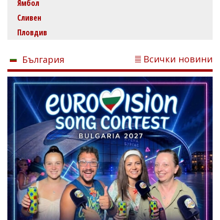
Ямбол
Сливен
Пловдив
Всички новини
България