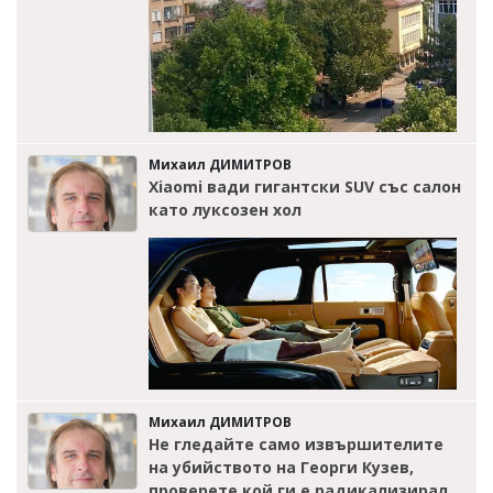
Михаил ДИМИТРОВ
Xiaomi вади гигантски SUV със салон
като луксозен хол
Михаил ДИМИТРОВ
Не гледайте само извършителите
на убийството на Георги Кузев,
проверете кой ги е радикализирал