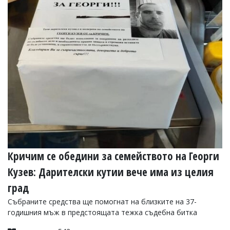
Коментарите
под
статиите
се
въвеждат
от
читателите
и
редакцията
не
носи
отговорност
за
тях!
Ако
откриете
Кричим се обедини за семейството на Георги
обиден
за
Кузев: Дарителски кутии вече има из целия
вас
град
коментар,
моля
Събраните средства ще помогнат на близките на 37-
сигнализирайте
годишния мъж в предстоящата тежка съдебна битка
ни!