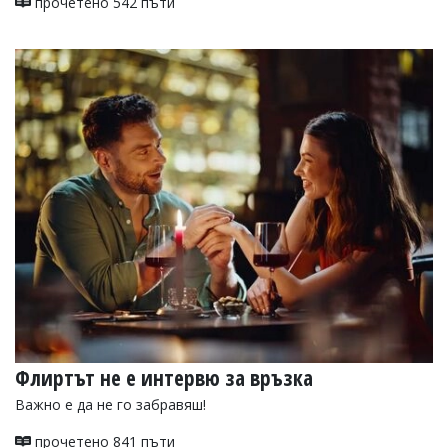
прочетено 542 пъти
Флиртът не е интервю за връзка
Важно е да не го забравяш!
прочетено 841 пъти