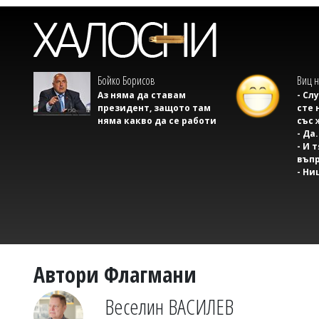
Бойко Борисов
Виц н
Аз няма да ставам
- Сл
президент, защото там
сте 
няма какво да се работи
със 
- Да.
- И 
въпр
- Ни
Автори Флагмани
Веселин ВАСИЛЕВ