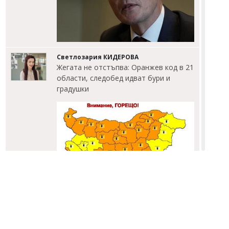
Светлозария КИДЕРОВА
Жегата не отстъпва: Оранжев код в 21
области, следобед идват бури и
градушки
Светлозария КИДЕРОВА
Гонка с полицията завърши с арест и
460 хил. евро, разбиха и
наркооранжерия