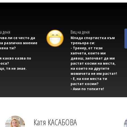
а деня
Виц на деня
учва ли се често да
Млада спортистка към
на различно мнение
треньора си:
жена ти?
- Тренер, от тези
хапчета, които ми
тя какво казва по
даваш, започват да ми
оса?
растат косми на места,
що, тя не знае.
на които на другите
момичета не им растат!
- Е, на кои места ти
растат косми?
- Ами по топките!
Катя КАСАБОВА