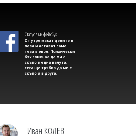
Димитър КИРЯКОВ
Дунав разкри двама войници от
Втората световна война в Будапеща
Статус във фейсбук
От утре махат цените в
лева и остават само
тези в евро. Психически
бях свикнал да ми е
скъпо в една валута,
сега ще трябва да ми е
скъпо и в друга.
Михаил ДИМИТРОВ
AI започна да прави неща, които
никой не му е разрешавал
Иван КОЛЕВ