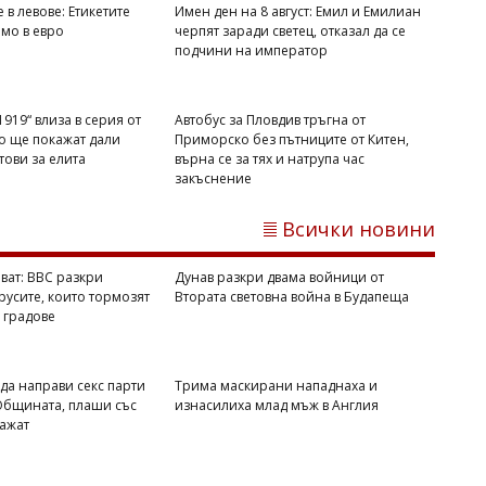
 в левове: Етикетите
Имен ден на 8 август: Емил и Емилиан
амо в евро
черпят заради светец, отказал да се
подчини на император
919“ влиза в серия от
Автобус за Пловдив тръгна от
то ще покажат дали
Приморско без пътниците от Китен,
отови за елита
върна се за тях и натрупа час
закъснение
Димитър КИРЯКОВ
Гърция засили проверките по
Всички новини
плажовете, глобите стигнаха 73 000
евро
ват: BBC разкри
Дунав разкри двама войници от
русите, които тормозят
Втората световна война в Будапеща
 градове
 да направи секс парти
Трима маскирани нападнаха и
 Общината, плаши със
изнасилиха млад мъж в Англия
кажат