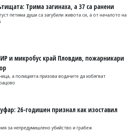
тищата: Трима загинаха, а 37 са ранени
густ петима души са загубили живота си, а от началото на
6
ИР и микробус край Пловдив, пожарникари
ор
ница, а полицията призова водачите да избягват
арацово
куфар: 26-годишен признал как изоставил
ия за непредумишлено убийство и грабеж