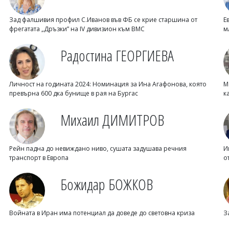
Зад фалшивия профил С.Иванов във ФБ се крие старшина от
Е
фрегатата „Дръзки” на IV дивизион към ВМС
м
Радостина ГЕОРГИЕВА
Личност на годината 2024: Номинация за Ина Агафонова, която
М
превърна 600 дка бунище в рая на Бургас
к
Михаил ДИМИТРОВ
Рейн падна до невиждано ниво, сушата задушава речния
И
транспорт в Европа
о
Божидар БОЖКОВ
Войната в Иран има потенциал да доведе до световна криза
З