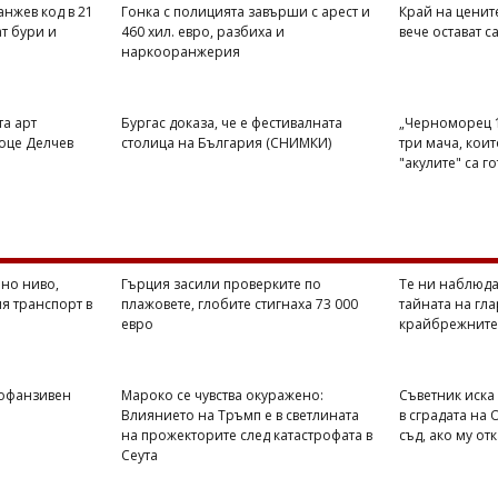
анжев код в 21
Гонка с полицията завърши с арест и
Край на цените
т бури и
460 хил. евро, разбиха и
вече остават с
наркооранжерия
та арт
Бургас доказа, че е фестивалната
„Черноморец 1
оце Делчев
столица на България (СНИМКИ)
три мача, кои
"акулите" са г
но ниво,
Гърция засили проверките по
Те ни наблюда
я транспорт в
плажовете, глобите стигнаха 73 000
тайната на гла
евро
крайбрежните
 офанзивен
Мароко се чувства окуражено:
Съветник иска
Влиянието на Тръмп е в светлината
в сградата на
на прожекторите след катастрофата в
съд, ако му от
Сеута