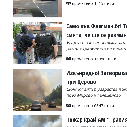
УКРАЙНА
прочетено 1415 пъти
СПОРТ
РАЗСЛЕДВАНЕ
Само във Флагман.бг! То
БИЗНЕС
смята, че ще се размин
ЮГ
Ударът е част от невижданат
разпространението на наркот
Управители:
Веселин
прочетено 11958 пъти
Василев,
email:
Извънредно! Затвориха
v.vasilev@flagman.bg
Катя
при Церово
Касабова,
еmail:
k.kassabova@flagman.bg
Силният вятър разраства пожа
през Мирово и Гелеменово
Главен
редактор:
прочетено 6847 пъти
Иван
Колев,
email:
Пожар край АМ "Тракия
office@flagman.bg