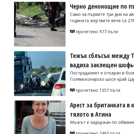
Черно денонощие по пъ
Само за първите три дни на ав
годината жертвите вече са 27
прочетено 977 пъти
Тежък сблъсък между Т
вадиха заклещен шофь
Пострадалият е откаран в бол
Голямоконарско шосе край Ц
прочетено 1357 пъти
Арест за британката в 
тялото в Атина
Мъжът е задържан по обвинен
прочетено 2493 пъти