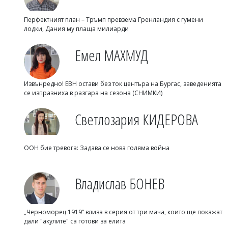
Перфектният план – Тръмп превзема Гренландия с гумени
лодки, Дания му плаща милиарди
Емел МАХМУД
Извънредно! ЕВН остави без ток центъра на Бургас, заведенията
се изпразниха в разгара на сезона (СНИМКИ)
Светлозария КИДЕРОВА
ООН бие тревога: Задава се нова голяма война
Владислав БОНЕВ
„Черноморец 1919“ влиза в серия от три мача, които ще покажат
дали "акулите" са готови за елита