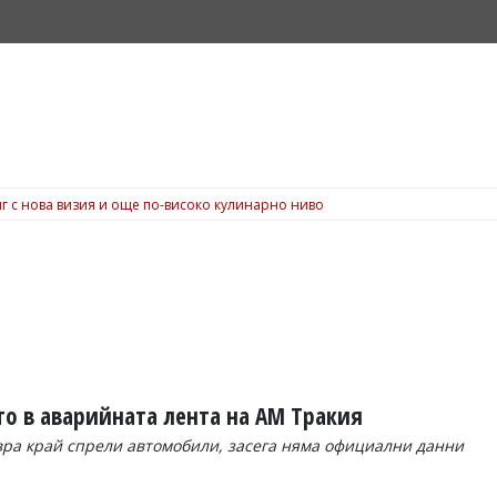
г с нова визия и още по-високо кулинарно ниво
о в аварийната лента на АМ Тракия
вра край спрели автомобили, засега няма официални данни