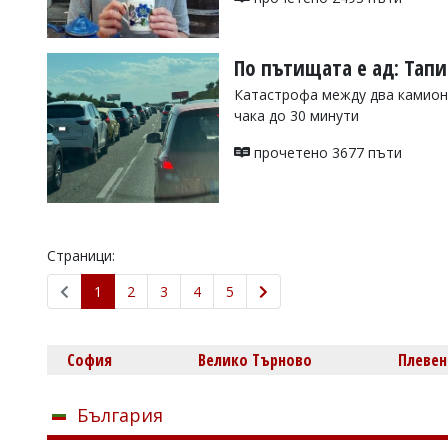
По пътищата е ад: Тап
Катастрофа между два камиона
чака до 30 минути
прочетено 3677 пъти
Страници:
1
2
3
4
5
София
Велико Търново
Плевен
България