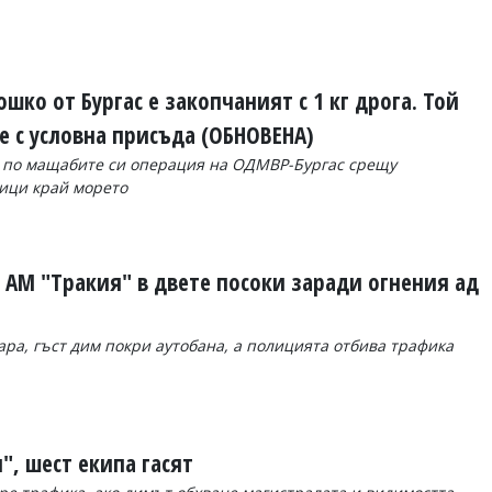
шко от Бургас е закопчаният с 1 кг дрога. Той
е с условна присъда (ОБНОВЕНА)
а по мащабите си операция на ОДМВР-Бургас срещу
ици край морето
 АМ "Тракия" в двете посоки заради огнения ад
ра, гъст дим покри аутобана, а полицията отбива трафика
", шест екипа гасят