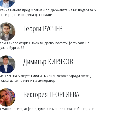
вгения Банева пред Флагман.бг: Държавата не ни подарява 6
лн. евро, тя е осъдена да ги плати
Георги РУСЧЕВ
арин Киров откри LUNAR в Царево, посвети фестивала на
Димитър КИРЯКОВ
аузата Бургас 32
Нефтохимик привлече офанзивен
халф
Димитър КИРЯКОВ
мен ден на 8 август: Емил и Емилиан черпят заради светец,
тказал да се подчини на император
Виктория ГЕОРГИЕВА
а мантинелите, асфалта, гумите и манталитета на българина