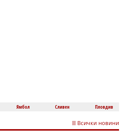
Рейн падна до невиждано ниво,
сушата задушава речния транспорт в
Европа
Михаил ДИМИТРОВ
В Равда стартира лятната арт
работилничка на НЧ "Гоце Делчев
Ямбол
Сливен
Пловдив
-1943"
Всички новини