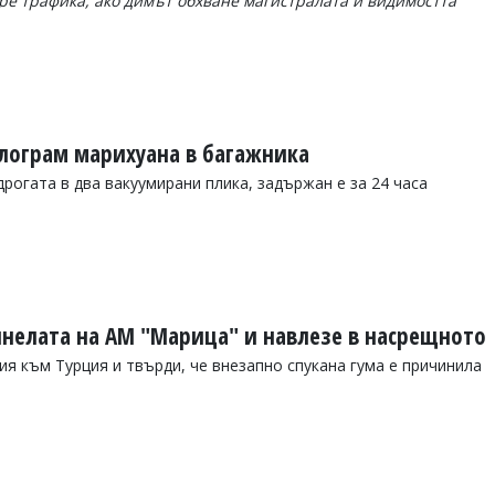
пре трафика, ако димът обхване магистралата и видимостта
илограм марихуана в багажника
рогата в два вакуумирани плика, задържан е за 24 часа
нелата на АМ "Марица" и навлезе в насрещното
 към Турция и твърди, че внезапно спукана гума е причинила