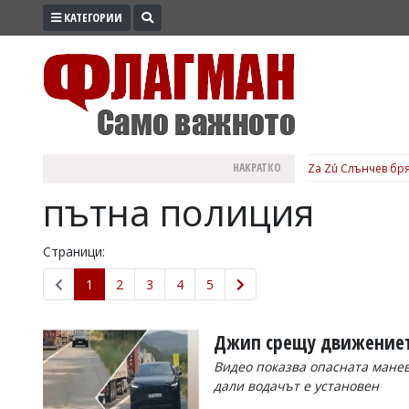
КАТЕГОРИИ
ПРОМО
ЗОНА
ИЗБОРИ
2026
ПРАКТИЧНО
НАКРАТКО
Za Zú Слънчев бря
КУЛТУРА
пътна полиция
ЗДРАВЕ
ПОЛИТИКА
Страници:
ОБЩИНИ
1
2
3
4
5
ОБЩЕСТВО
ЛАЙФСТАЙЛ
Джип срещу движениет
ВОЙНАТА
Видео показва опасната мане
дали водачът е установен
В