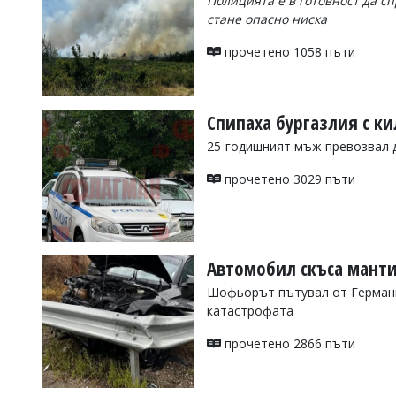
Полицията е в готовност да с
стане опасно ниска
Коментарите
под
статиите
прочетено 1058 пъти
се
въвеждат
от
читателите
Спипаха бургазлия с к
и
25-годишният мъж превозвал д
редакцията
не
носи
прочетено 3029 пъти
отговорност
за
тях!
Ако
откриете
Автомобил скъса манти
обиден
за
Шофьорът пътувал от Германия
вас
катастрофата
коментар,
моля
прочетено 2866 пъти
сигнализирайте
ни!