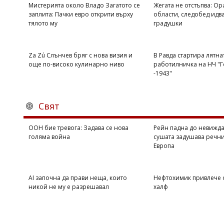
Мистерията около Владо Загатото се
Жегата не отстъпва: Ор
заплита: Пачки евро открити върху
области, следобед идва
тялото му
градушки
Za Zú Слънчев бряг с нова визия и
В Равда стартира лятна
още по-високо кулинарно ниво
работилничка на НЧ "Г
-1943"
Свят
ООН бие тревога: Задава се нова
Рейн падна до невижда
голяма война
сушата задушава речни
Европа
AI започна да прави неща, които
Нефтохимик привлече
никой не му е разрешавал
халф