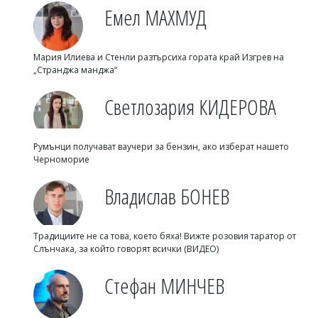
Емел МАХМУД
Мария Илиева и Стенли разтърсиха гората край Изгрев на
„Странджа манджа“
Светлозария КИДЕРОВА
Румънци получават ваучери за бензин, ако изберат нашето
Черноморие
Владислав БОНЕВ
Традициите не са това, което бяха! Вижте розовия таратор от
Слънчака, за който говорят всички (ВИДЕО)
Стефан МИНЧЕВ