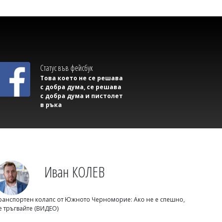
Статус във фейсбук
Михаил ДИМИТРОВ
Това което не се решава
Иран подава ръка на САЩ: Пезешкиан
с добра дума, се решава
с добра дума и пистолет
вижда най-добрия момент за сделка
в ръка
Иван КОЛЕВ
ранспортен колапс от Южното Черноморие: Ако не е спешно,
е тръгвайте (ВИДЕО)