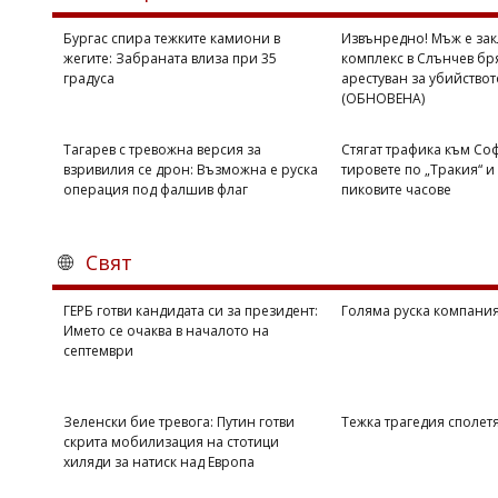
Коментарите
Бургас спира тежките камиони в
Извънредно! Мъж е зак
под
жегите: Забраната влиза при 35
комплекс в Слънчев бр
статиите
градуса
арестуван за убийствот
се
(ОБНОВЕНА)
въвеждат
от
читателите
Тагарев с тревожна версия за
Стягат трафика към Со
и
взривилия се дрон: Възможна е руска
тировете по „Тракия“ и 
редакцията
операция под фалшив флаг
пиковите часове
не
носи
отговорност
Свят
за
тях!
Ако
ГЕРБ готви кандидата си за президент:
Голяма руска компани
откриете
Името се очаква в началото на
обиден
септември
за
вас
коментар,
Зеленски бие тревога: Путин готви
Тежка трагедия сполет
моля
скрита мобилизация на стотици
сигнализирайте
хиляди за натиск над Европа
ни!