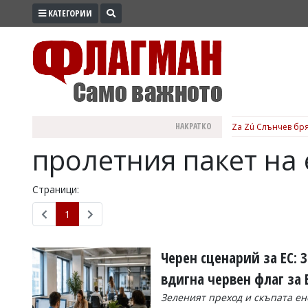
КАТЕГОРИИ
ПРОМО
ЗОНА
ИЗБОРИ
2026
ПРАКТИЧНО
НАКРАТКО
Za Zú Слънчев бря
КУЛТУРА
пролетния пакет на
ЗДРАВЕ
ПОЛИТИКА
Страници:
ОБЩИНИ
1
ОБЩЕСТВО
ЛАЙФСТАЙЛ
Черен сценарий за ЕС: 
ВОЙНАТА
вдигна червен флаг за
В
Зеленият преход и скъпата ен