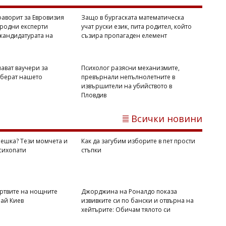
Михаил ДИМИТРОВ
ГЕРБ готви кандидата си за президент:
фаворит за Евровизия
Защо в бургаската математическа
Името се очаква в началото на
родни експерти
учат руски език, пита родител, който
септември
 кандидатурата на
съзира пропагаден елемент
ават ваучери за
Психолог разясни механизмите,
зберат нашето
превърнали непълнолетните в
извършители на убийството в
Пловдив
Всички новини
грешка? Тези момчета и
Как да загубим изборите в пет прости
сихопати
стъпки
Димитър КИРЯКОВ
Голяма руска компания фалира
ертвите на нощните
Джорджина на Роналдо показа
рай Киев
извивките си по бански и отвърна на
хейтърите: Обичам тялото си