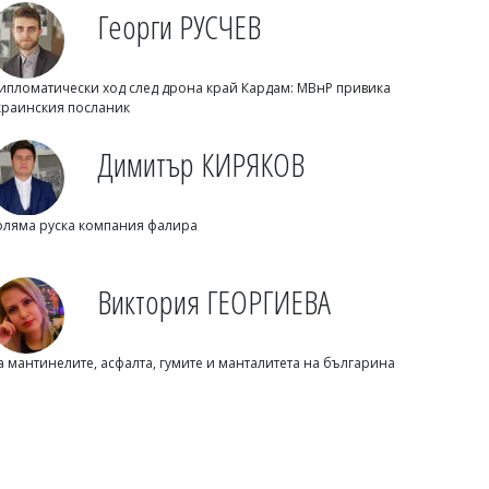
Емел МАХМУД
Георги РУСЧЕВ
Мария Илиева и Стенли разтърсиха
гората край Изгрев на „Странджа
манджа“
ипломатически ход след дрона край Кардам: МВнР привика
краинския посланик
Димитър КИРЯКОВ
оляма руска компания фалира
Виктория ГЕОРГИЕВА
Михаил ДИМИТРОВ
а мантинелите, асфалта, гумите и манталитета на българина
Каква детска грешка? Тези момчета и
момичета са психопати