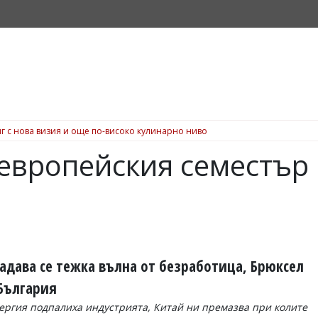
г с нова визия и още по-високо кулинарно ниво
 европейския семестър
Задава се тежка вълна от безработица, Брюксел
 България
ергия подпалиха индустрията, Китай ни премазва при колите