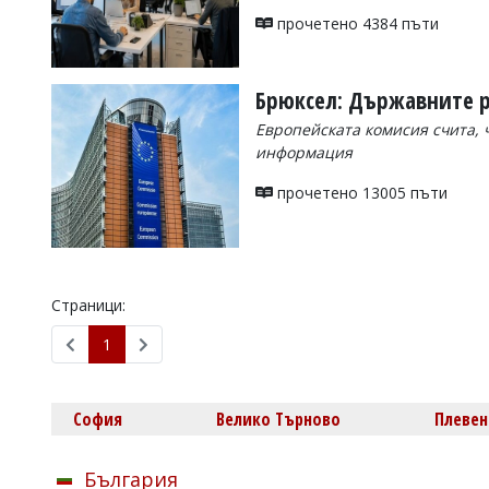
УКРАЙНА
прочетено 4384 пъти
СПОРТ
РАЗСЛЕДВАНЕ
Брюксел: Държавните р
БИЗНЕС
Европейската комисия счита, 
ЮГ
информация
прочетено 13005 пъти
Управители:
Веселин
Василев,
email:
v.vasilev@flagman.bg
Катя
Страници:
Касабова,
еmail:
k.kassabova@flagman.bg
1
Главен
редактор:
Иван
София
Велико Търново
Плевен
Колев,
email:
office@flagman.bg
България