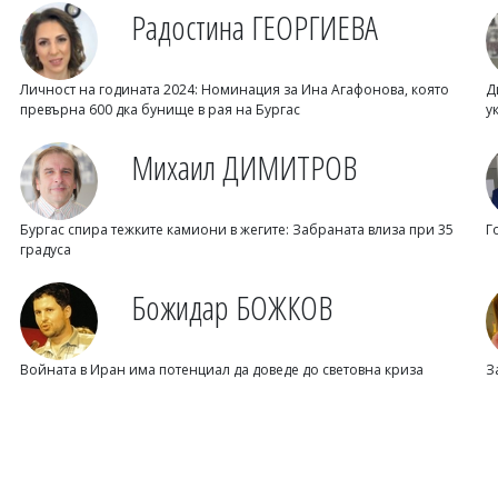
Радостина ГЕОРГИЕВА
Личност на годината 2024: Номинация за Ина Агафонова, която
Д
превърна 600 дка бунище в рая на Бургас
у
Михаил ДИМИТРОВ
Бургас спира тежките камиони в жегите: Забраната влиза при 35
Г
градуса
Божидар БОЖКОВ
Войната в Иран има потенциал да доведе до световна криза
З