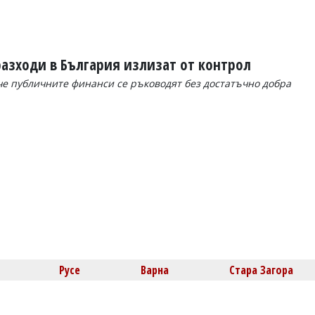
азходи в България излизат от контрол
че публичните финанси се ръководят без достатъчно добра
Русе
Варна
Стара Загора