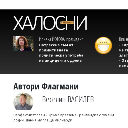
Илияна ЙОТОВА, президент
Виц н
Потресена съм от
- Ки
примитивната
че т
политическа употреба
злат
на инцидента с дрона
- От
нам
Автори Флагмани
Веселин ВАСИЛЕВ
Перфектният план – Тръмп превзема Гренландия с гумени
лодки, Дания му плаща милиарди