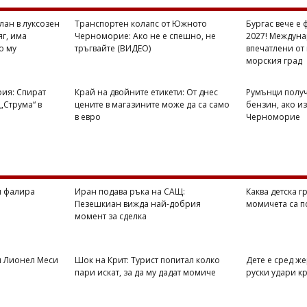
лан в луксозен
Транспортен колапс от Южното
Бургас вече е 
яг, има
Черноморие: Ако не е спешно, не
2027! Междуна
о му
тръгвайте (ВИДЕО)
впечатлени от
морския град
фия: Спират
Край на двойните етикети: От днес
Румънци получ
„Струма“ в
цените в магазините може да са само
бензин, ако и
в евро
Черноморие
я фалира
Иран подава ръка на САЩ:
Каква детска 
Пезешкиан вижда най-добрия
момичета са п
момент за сделка
я Лионел Меси
Шок на Крит: Турист попитал колко
Дете е сред ж
пари искат, за да му дадат момиче
руски удари к