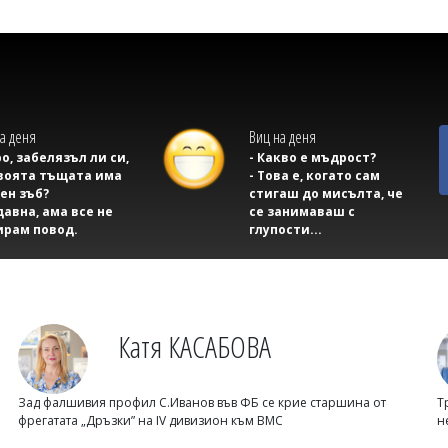
а деня
Виц на деня
ро, забелязъл ли си,
- Какво е мъдрост?
воята тъщата има
- Това е, когато сам
ен зъб?
стигаш до мисълта, че
давна, ама все не
се занимаваш с
ирам повод.
глупости...
Катя КАСАБОВА
Зад фалшивия профил С.Иванов във ФБ се крие старшина от
Т
фрегатата „Дръзки” на IV дивизион към ВМС
н