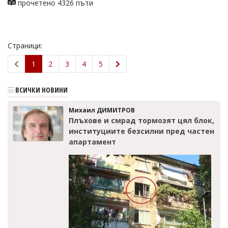
прочетено 4326 пъти
Страници:
1
2
3
4
5
ВСИЧКИ НОВИНИ
Михаил ДИМИТРОВ
Плъхове и смрад тормозят цял блок,
институциите безсилни пред частен
апартамент