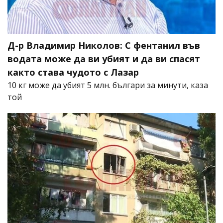
Д-р Владимир Николов: С фентанил във
водата може да ви убият и да ви спасят
както става чудото с Лазар
10 кг може да убият 5 млн. българи за минути, каза
той