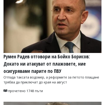
УКРАЙНА
СПОРТ
РАЗСЛЕДВАНЕ
БИЗНЕС
ЮГ
Управители:
Веселин
Василев,
Румен Радев отговори на Бойко Борисов:
email:
v.vasilev@flagman.bg
Докато ни атакуват от плажовете, ние
Катя
Касабова,
осигуряваме парите по ПВУ
еmail:
k.kassabova@flagman.bg
Отпада таксата водомер, а реформите за петото плащане
Главен
трябва да приключат до края на август
редактор:
Иван
прочетено 1748 пъти
Колев,
email:
office@flagman.bg