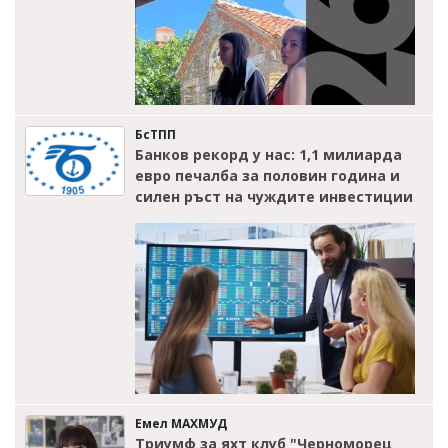
БсТПП
Банков рекорд у нас: 1,1 милиарда
евро печалба за половин година и
силен ръст на чуждите инвестиции
Емел МАХМУД
Триумф за яхт клуб "Черноморец