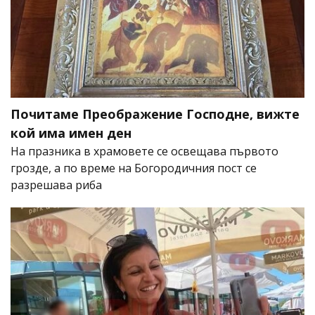
Почитаме Преображение Господне, вижте
кой има имен ден
На празника в храмовете се освещава първото
грозде, а по време на Богородичния пост се
разрешава риба