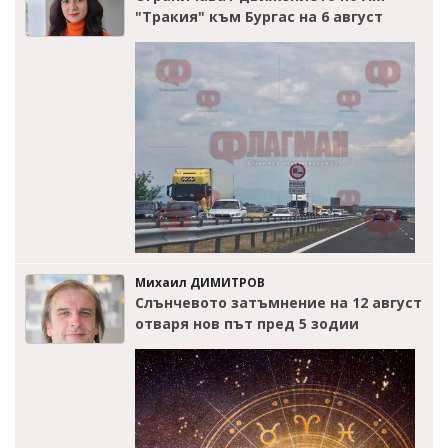
"Тракия" към Бургас на 6 август
Михаил ДИМИТРОВ
Слънчевото затъмнение на 12 август
отваря нов път пред 5 зодии