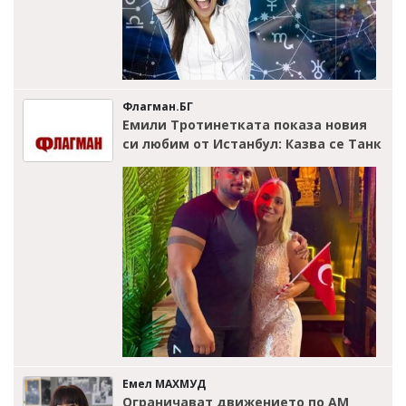
Флагман.БГ
Емили Тротинетката показа новия
си любим от Истанбул: Казва се Танк
Емел МАХМУД
Ограничават движението по АМ