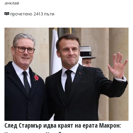
анклав
прочетено 2413 пъти
След Стармър идва краят на ерата Макрон: