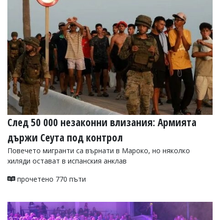
След 50 000 незаконни влизания: Армията
държи Сеута под контрол
Повечето мигранти са върнати в Мароко, но няколко
хиляди остават в испанския анклав
прочетено 770 пъти