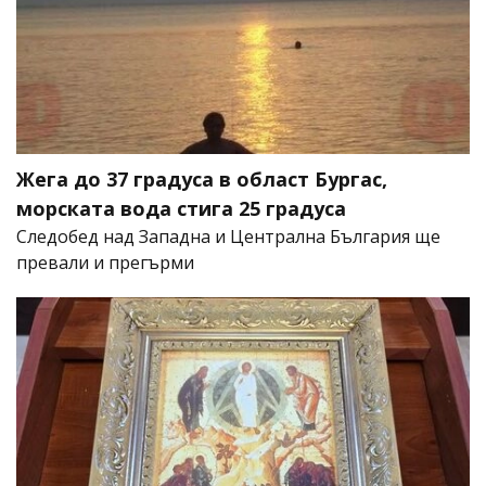
Жега до 37 градуса в област Бургас,
морската вода стига 25 градуса
Следобед над Западна и Централна България ще
превали и прегърми