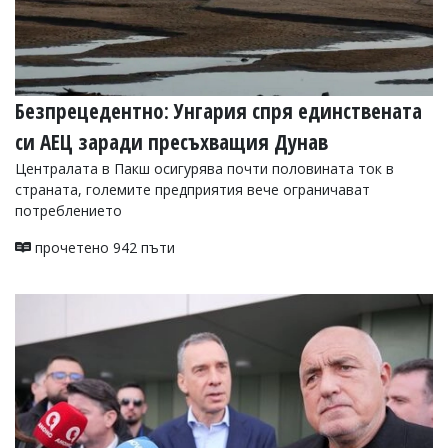
Безпрецедентно: Унгария спря единствената
си АЕЦ заради пресъхващия Дунав
Централата в Пакш осигурява почти половината ток в
страната, големите предприятия вече ограничават
потреблението
прочетено 942 пъти