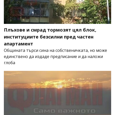
Плъхове и смрад тормозят цял блок,
институциите безсилни пред частен
апартамент
Общината търси сина на собственичката, но може
единствено да издаде предписание и да наложи
глоба