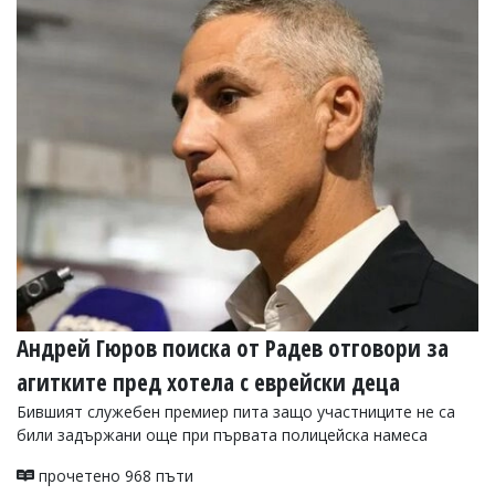
Коментарите
под
статиите
се
въвеждат
от
читателите
и
редакцията
не
носи
отговорност
за
тях!
Ако
откриете
Андрей Гюров поиска от Радев отговори за
обиден
за
агитките пред хотела с еврейски деца
вас
коментар,
Бившият служебен премиер пита защо участниците не са
моля
били задържани още при първата полицейска намеса
сигнализирайте
ни!
прочетено 968 пъти