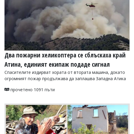
Два пожарни хеликоптера се сблъскаха край
Атина, единият екипаж подаде сигнал
Спасителите издирват хората от втората машина, докато
огромният пожар продължава да заплашва Западна Атика
прочетено 1091 пъти