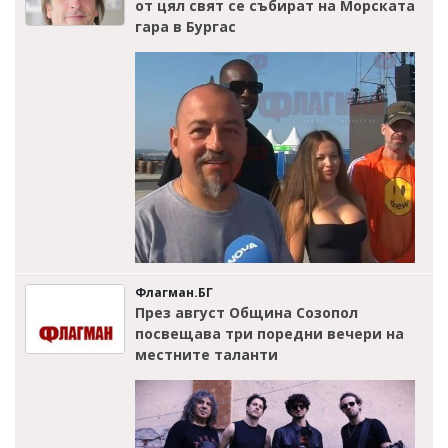
от цял свят се събират на Морската
гара в Бургас
Флагман.БГ
През август Община Созопол
посвещава три поредни вечери на
местните таланти