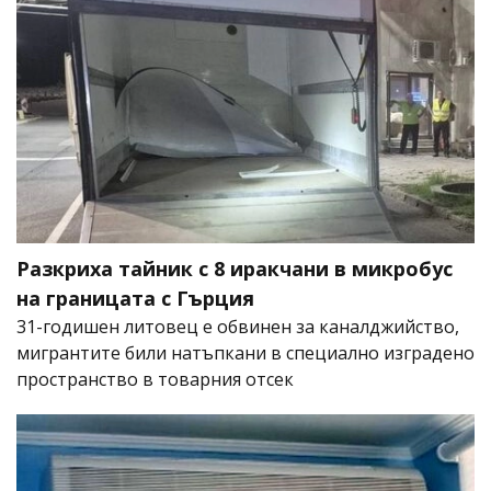
Разкриха тайник с 8 иракчани в микробус
на границата с Гърция
31-годишен литовец е обвинен за каналджийство,
мигрантите били натъпкани в специално изградено
пространство в товарния отсек