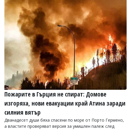
Пожарите в Гърция не спират: Домове
изгоряха, нови евакуации край Атина заради
силния вятър
Дванадесет души бяха спасени по море от Порто Гермено,
а властите проверяват версия за умишлен палеж след