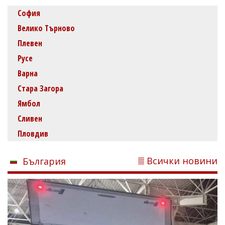
София
Велико Търново
Плевен
Русе
Варна
Стара Загора
Ямбол
Сливен
Пловдив
Всички новини
България