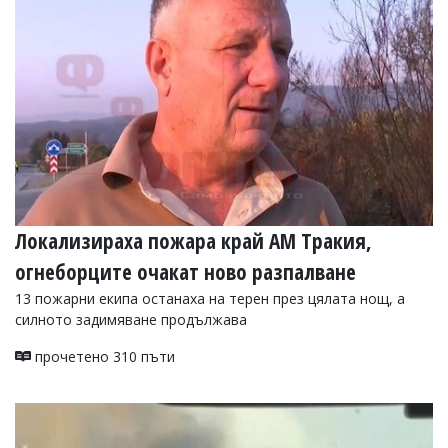
УКРАЙНА
СПОРТ
РАЗСЛЕДВАНЕ
БИЗНЕС
ЮГ
Управители:
Веселин
Василев,
Локализираха пожара край АМ Тракия,
email:
v.vasilev@flagman.bg
огнеборците очакат ново разпалване
Катя
Касабова,
13 пожарни екипа останаха на терен през цялата нощ, а
еmail:
k.kassabova@flagman.bg
силното задимяване продължава
Главен
прочетено 310 пъти
редактор:
Иван
Колев,
email:
office@flagman.bg