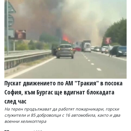
Коментарите
под
статиите
се
въвеждат
от
читателите
и
редакцията
не
носи
отговорност
за
тях!
Ако
Пускат движението по АМ "Тракия" в посока
откриете
София, към Бургас ще вдигнат блокадата
обиден
за
след час
вас
коментар,
На терен продължават да работят пожарникари, горски
моля
служители и 85 доброволци с 16 автомобила, както и два
сигнализирайте
военни хеликоптера
ни!