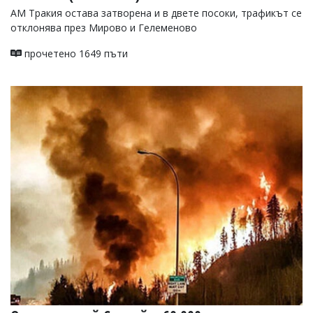
АМ Тракия остава затворена и в двете посоки, трафикът се
отклонява през Мирово и Гелеменово
прочетено 1649 пъти