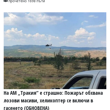
прочетено 1698 пъти
На АМ „Тракия” е страшно: Пожарът обхвана
лозови масиви, хеликоптер се включи в
гасенето (ОБНОВЕНА)