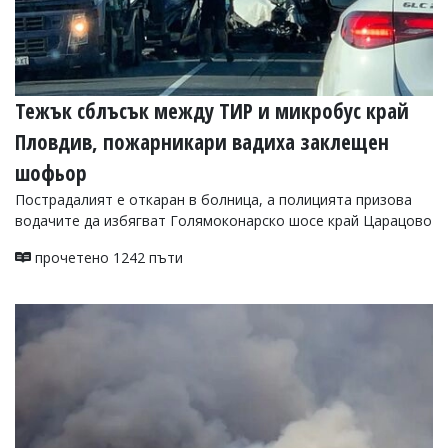
Тежък сблъсък между ТИР и микробус край
Пловдив, пожарникари вадиха заклещен
шофьор
Пострадалият е откаран в болница, а полицията призова
водачите да избягват Голямоконарско шосе край Царацово
прочетено 1242 пъти