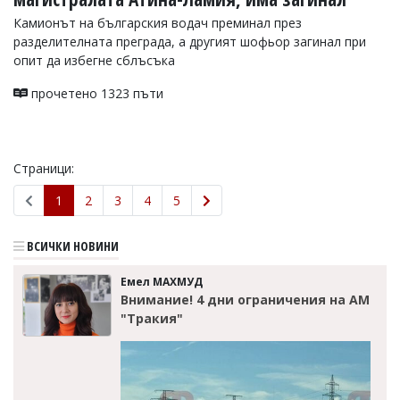
Камионът на българския водач преминал през
разделителната преграда, а другият шофьор загинал при
опит да избегне сблъсъка
прочетено 1323 пъти
Страници:
1
2
3
4
5
ВСИЧКИ НОВИНИ
Емел МАХМУД
Внимание! 4 дни ограничения на АМ
"Тракия"