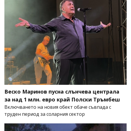
Веско Маринов пусна слънчева централа
за над 1 млн. евро край Полски Тръмбеш
Включването на новия обект обаче съвпада с
труден период за соларния сектор