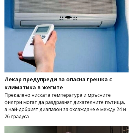
Лекар предупреди за опасна грешка с
климатика в жегите
Прекалено ниската температура и мръсните
филтри могат да раздразнят дихателните пътища,
а най-добрият диапазон за охлаждане е между 24 и
26 градуса