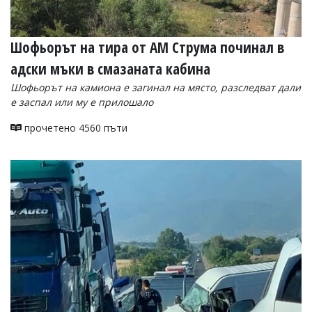
Шофьорът на тира от АМ Струма починал в
адски мъки в смазаната кабина
Шофьорът на камиона е загинал на място, разследват дали
е заспал или му е прилошало
прочетено 4560 пъти