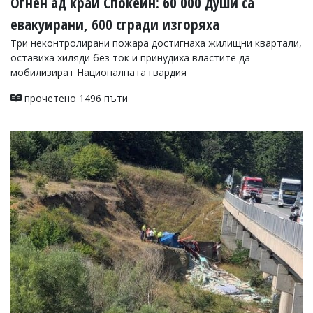
Огнен ад край Спокейн: 60 000 души са
евакуирани, 600 сгради изгоряха
Три неконтролирани пожара достигнаха жилищни квартали,
оставиха хиляди без ток и принудиха властите да
мобилизират Националната гвардия
прочетено 1496 пъти