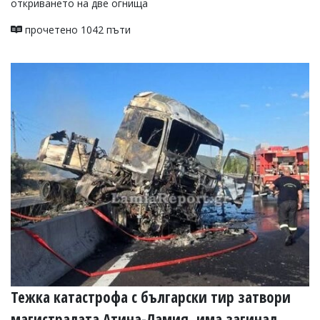
откриването на две огнища
прочетено 1042 пъти
Тежка катастрофа с български тир затвори
магистралата Атина-Ламия, има загинал