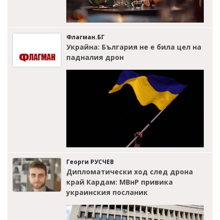
Флагман.БГ
Украйна: България не е била цел на
падналия дрон
Георги РУСЧЕВ
Дипломатически ход след дрона
край Кардам: МВнР привика
украинския посланик