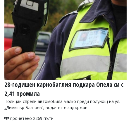
УКРАЙНА
СПОРТ
РАЗСЛЕДВАНЕ
БИЗНЕС
ЮГ
Управители:
Веселин
Василев,
email:
v.vasilev@flagman.bg
Катя
28-годишен карнобатлия подкара Опела си с
Касабова,
еmail:
k.kassabova@flagman.bg
2,41 промила
Главен
Полицаи спрели автомобила малко преди полунощ на ул.
редактор:
„Димитър Благоев“, водачът е задържан
Иван
Колев,
прочетено 2269 пъти
email:
office@flagman.bg