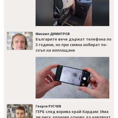
Михаил ДИМИТРОВ
Българите вече държат телефона по
3 години, но при смяна избират по-
скъп на изплащане
Георги РУСЧЕВ
ГЕРБ след взрива край Кардам: Има
ли риск дронове отново да навлязат