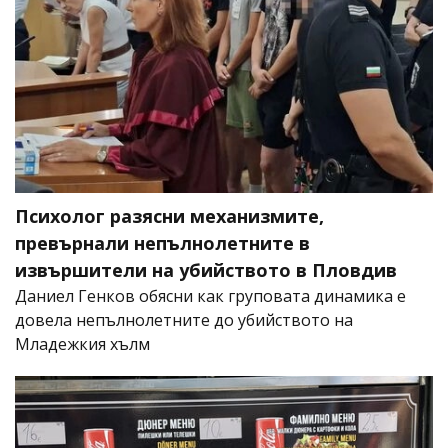
Психолог разясни механизмите,
превърнали непълнолетните в
извършители на убийството в Пловдив
Даниел Генков обясни как груповата динамика е
довела непълнолетните до убийството на
Младежкия хълм