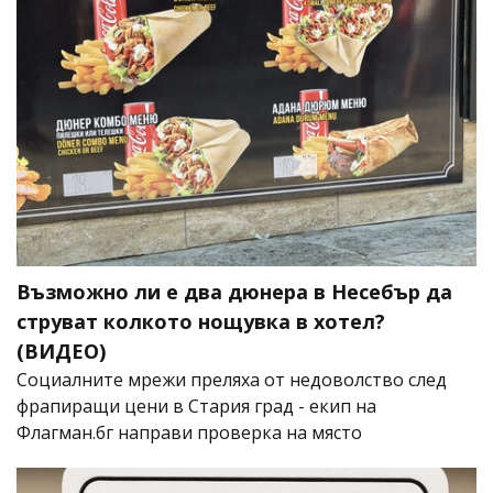
Възможно ли е два дюнера в Несебър да
струват колкото нощувка в хотел?
(ВИДЕО)
Социалните мрежи преляха от недоволство след
фрапиращи цени в Стария град - екип на
Флагман.бг направи проверка на място