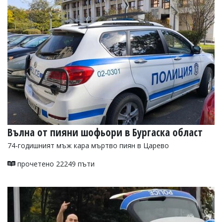
Вълна от пияни шофьори в Бургаска област
74-годишният мъж кара мъртво пиян в Царево
прочетено 22249 пъти