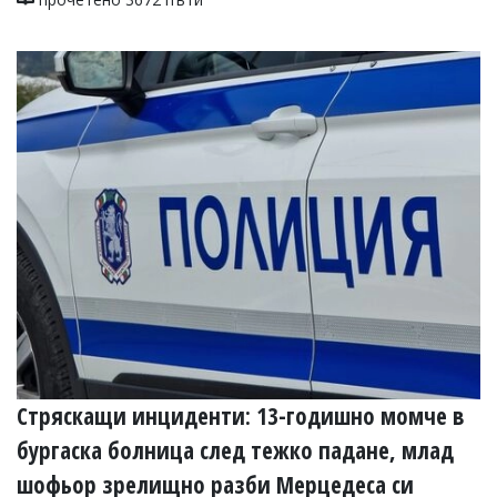
Стряскащи инциденти: 13-годишно момче в
бургаска болница след тежко падане, млад
шофьор зрелищно разби Мерцедеса си