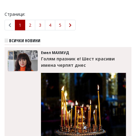
Страници:
1
2
3
4
5
ВСИЧКИ НОВИНИ
Емел МАХМУД
Голям празник е! Шест красиви
имена черпят днес