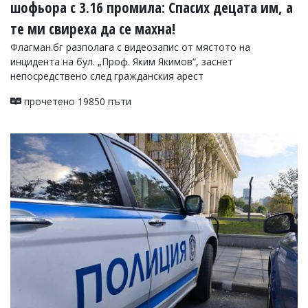
шофьора с 3.16 промила: Спасих децата им, а
те ми свиреха да се махна!
Флагман.бг разполага с видеозапис от мястото на
инцидента на бул. „Проф. Яким Якимов“, заснет
непосредствено след гражданския арест
прочетено 19850 пъти