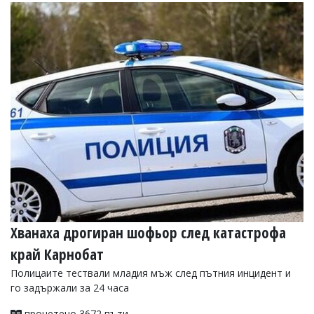
Коментарите
под
статиите
се
въвеждат
от
читателите
и
редакцията
не
носи
отговорност
за
тях!
Ако
откриете
обиден
Хванаха дрогиран шофьор след катастрофа
за
вас
край Карнобат
коментар,
моля
Полицаите тествали младия мъж след пътния инцидент и
сигнализирайте
го задържали за 24 часа
ни!
прочетено 3672 пъти