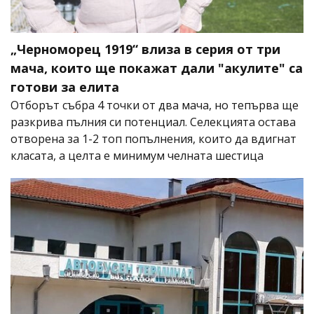
„Черноморец 1919“ влиза в серия от три
мача, които ще покажат дали "акулите" са
готови за елита
Отборът събра 4 точки от два мача, но тепърва ще
разкрива пълния си потенциал. Селекцията остава
отворена за 1-2 топ попълнения, които да вдигнат
класата, а целта е минимум челната шестица