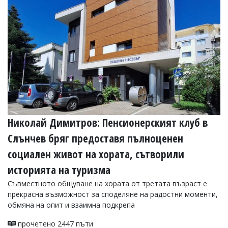
УКРАЙНА
СПОРТ
РАЗСЛЕДВАНЕ
БИЗНЕС
ЮГ
Управители:
Веселин
Василев,
Николай Димитров: Пенсионерският клуб в
email:
v.vasilev@flagman.bg
Слънчев бряг предоставя пълноценен
Катя
Касабова,
социален живот на хората, сътворили
еmail:
k.kassabova@flagman.bg
историята на туризма
Главен
Съвместното общуване на хората от третата възраст е
редактор:
Иван
прекрасна възможност за споделяне на радостни моменти,
Колев,
обмяна на опит и взаимна подкрепа
email:
office@flagman.bg
прочетено 2447 пъти