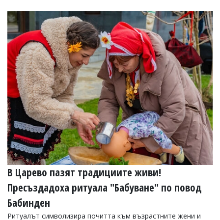
В Царево пазят традициите живи!
Пресъздадоха ритуала "Бабуване" по повод
Бабинден
Ритуалът символизира почитта към възрастните жени и