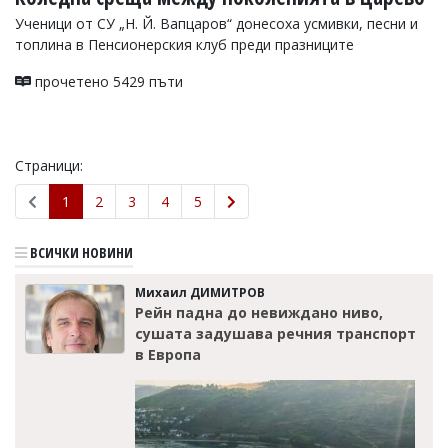
Ученици от СУ „Н. Й. Вапцаров“ донесоха усмивки, песни и
топлина в Пенсионерския клуб преди празниците
прочетено 5429 пъти
Страници:
1
2
3
4
5
ВСИЧКИ НОВИНИ
Михаил ДИМИТРОВ
Рейн падна до невиждано ниво,
сушата задушава речния транспорт
в Европа