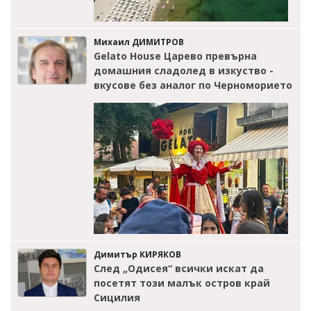
Михаил ДИМИТРОВ
Gelato House Царево превърна
домашния сладолед в изкуство -
вкусове без аналог по Черноморието
Димитър КИРЯКОВ
След „Одисея“ всички искат да
посетят този малък остров край
Сицилия