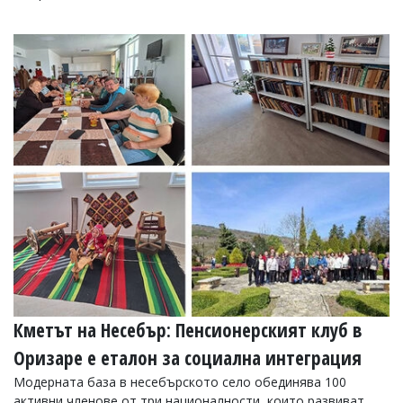
Коментарите
под
статиите
се
въвеждат
от
читателите
и
редакцията
не
носи
отговорност
за
тях!
Ако
откриете
обиден
за
вас
Кметът на Несебър: Пенсионерският клуб в
коментар,
моля
Оризаре е еталон за социална интеграция
сигнализирайте
ни!
Модерната база в несебърското село обединява 100
активни членове от три националности, които развиват