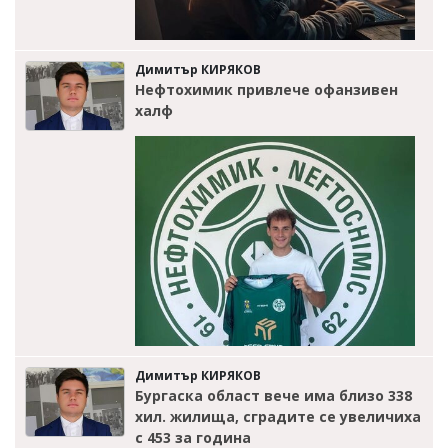
Димитър КИРЯКОВ
Нефтохимик привлече офанзивен
халф
Димитър КИРЯКОВ
Бургаска област вече има близо 338
хил. жилища, сградите се увеличиха
с 453 за година