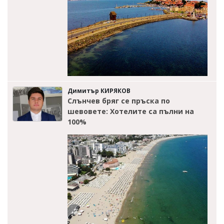
Димитър КИРЯКОВ
Слънчев бряг се пръска по
шевовете: Хотелите са пълни на
100%