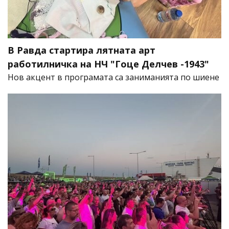
В Равда стартира лятната арт
работилничка на НЧ "Гоце Делчев -1943"
Нов акцент в програмата са заниманията по шиене