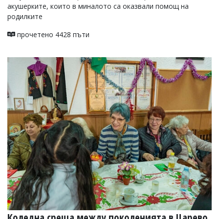
акушерките, които в миналото са оказвали помощ на
родилките
прочетено 4428 пъти
Коледна среща между поколенията в Царево