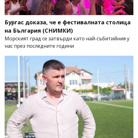
Бургас доказа, че е фестивалната столица
на България (СНИМКИ)
Морският град се затвърди като най-събитийния у
нас през последните години