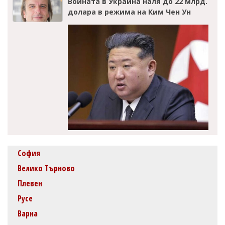
Войната в Украйна наля до 22 млрд.
долара в режима на Ким Чен Ун
София
Велико Търново
Плевен
Русе
Варна