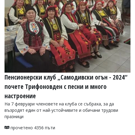
Пенсионерски клуб „Самодивски огън - 2024“
почете Трифоновден с песни и много
настроение
На 7 февруари членовете на клуба се събраха, за да
възродят един от най-устойчивите и обичани трудови
празници
прочетено 4356 пъти