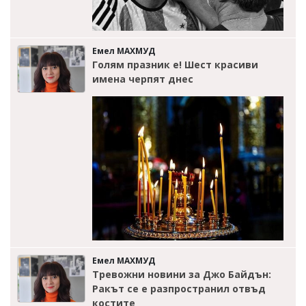
Емел МАХМУД
Голям празник е! Шест красиви
имена черпят днес
Емел МАХМУД
Тревожни новини за Джо Байдън:
Ракът се е разпространил отвъд
костите