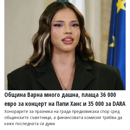
Община Варна много дашна, плаща 36 000
евро за концерт на Папи Ханс и 35 000 за DARA
Хонорарите за празника на града предизвикаха спор сред
общинските съветници, а финансовата комисия трябва да
каже последната си дума