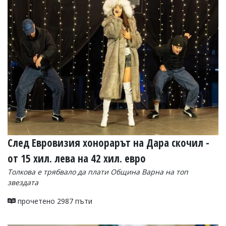
Коментарите
под
статиите
се
въвеждат
от
читателите
и
редакцията
не
носи
отговорност
за
тях!
Ако
След Евровизия хонорарът на Дара скочил -
откриете
от 15 хил. лева на 42 хил. евро
обиден
за
Толкова е трябвало да плати Община Варна на топ
вас
звездата
коментар,
моля
прочетено 2987 пъти
сигнализирайте
ни!