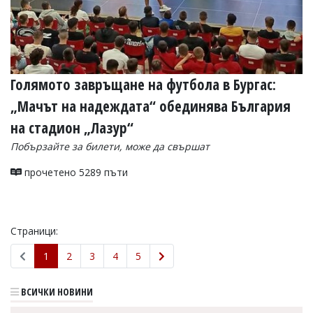
Голямото завръщане на футбола в Бургас:
„Мачът на надеждата“ обединява България
на стадион „Лазур“
Побързайте за билети, може да свършат
прочетено 5289 пъти
Страници:
1
2
3
4
5
ВСИЧКИ НОВИНИ