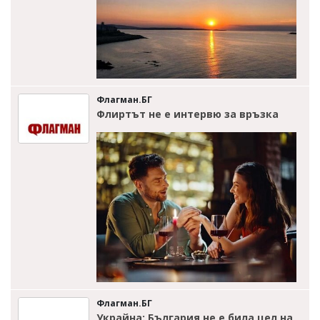
Флагман.БГ
Флиртът не е интервю за връзка
Флагман.БГ
Украйна: България не е била цел на