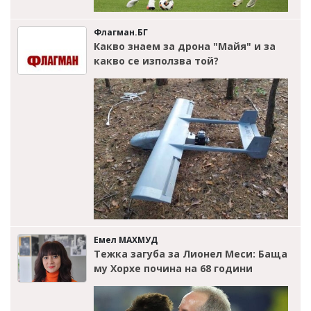
Флагман.БГ
Какво знаем за дрона "Майя" и за
какво се използва той?
Емел МАХМУД
Тежка загуба за Лионел Меси: Баща
му Хорхе почина на 68 години