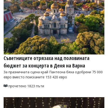
УКРАЙНА
СПОРТ
РАЗСЛЕДВАНЕ
БИЗНЕС
ЮГ
Управители:
Веселин
Василев,
Съветниците отрязаха над половината
email:
v.vasilev@flagman.bg
бюджет за концерта в Деня на Варна
Катя
Касабова,
За празничната сцена край Пантеона бяха одобрени 75 000
еmail:
k.kassabova@flagman.bg
евро вместо поисканите 153 420 евро
Главен
прочетено 1823 пъти
редактор:
Иван
Колев,
email:
office@flagman.bg