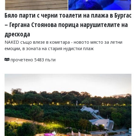
Бяло парти с черни тоалети на плажа в Бургас
– Гергана Стоянова порица нарушителите на
дрескода
NAKED също влезе в кометара - новото място за летни
емоции, в зоната на стария нудистки плаж
прочетено 5483 пъти