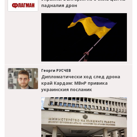
падналия дрон
Георги РУСЧЕВ
Дипломатически ход след дрона
край Кардам: МВнР привика
украинския посланик