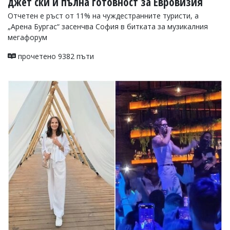
джет ски и пълна готовност за Евровизия
Отчетен е ръст от 11% на чуждестранните туристи, а
„Арена Бургас“ засенчва София в битката за музикалния
мегафорум
прочетено 9382 пъти