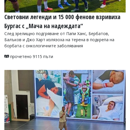
Световни легенди и 15 000 фенове взривиха
Бургас с „Мача на надеждата“
След зрелищно подгряване от Папи Ханс, Бербатов,
Балъков и Джо Харт излязоха на терена в подкрепа на
борбата с онкологичните заболявания
прочетено 9115 пъти