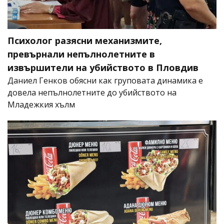
Психолог разясни механизмите,
превърнали непълнолетните в
извършители на убийството в Пловдив
Даниел Генков обясни как груповата динамика е
довела непълнолетните до убийството на
Младежкия хълм