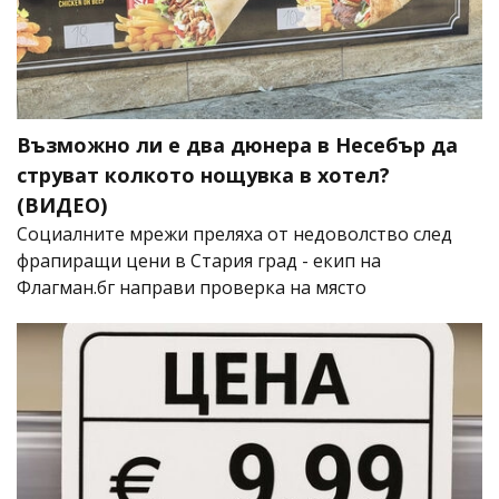
Възможно ли е два дюнера в Несебър да
струват колкото нощувка в хотел?
(ВИДЕО)
Социалните мрежи преляха от недоволство след
фрапиращи цени в Стария град - екип на
Флагман.бг направи проверка на място