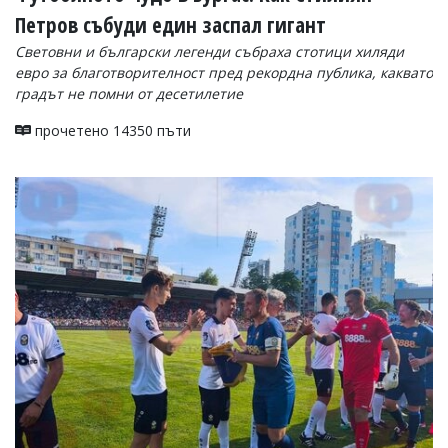
Петров събуди един заспал гигант
Световни и български легенди събраха стотици хиляди
евро за благотворителност пред рекордна публика, каквато
градът не помни от десетилетие
прочетено 14350 пъти