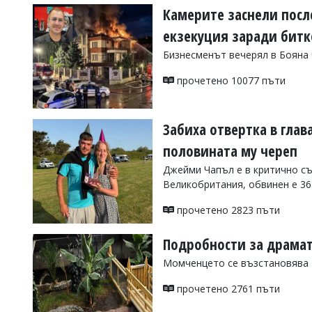
Камерите заснели после
екзекуция заради бит
Бизнесменът вечерял в Бояна 
прочетено 10077 пъти
Забиха отвертка в глав
половината му череп
Джейми Чапъл е в критично съ
Великобритания, обвинен е 3
прочетено 2823 пъти
Подробности за драмат
Момченцето се възстановява
прочетено 2761 пъти