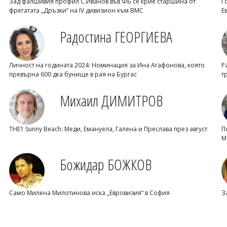
Зад фалшивия профил С.Иванов във ФБ се крие старшина от
Г
фрегатата „Дръзки” на IV дивизион към ВМС
Е
Радостина ГЕОРГИЕВА
Личност на годината 2024: Номинация за Ина Агафонова, която
Р
превърна 600 дка бунище в рая на Бургас
т
Михаил ДИМИТРОВ
THE1 Sunny Beach: Меди, Емануела, Галена и Преслава през август
П
М
Божидар БОЖКОВ
Само Милена Милотинова иска „Евровизия“ в София
З