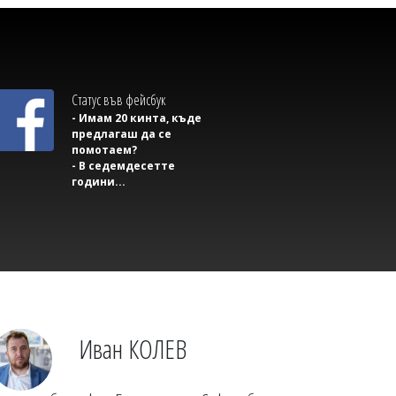
Статус във фейсбук
- Имам 20 кинта, къде
предлагаш да се
помотаем?
- В седемдесетте
Михаил ДИМИТРОВ
години...
Почина известен неврохирург
Иван КОЛЕВ