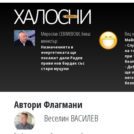
Мирослав СЕВЛИЕВСКИ, бивш
Виц н
Майк
министър:
- Сл
Назначенията в
на т
енергетиката ще
при 
покажат дали Радев
безп
прави нов бардак със
- До
стари муцуни
ще о
него
безп
Автори Флагмани
Веселин ВАСИЛЕВ