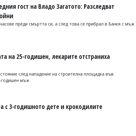
дния гост на Владо Загатото: Разследват
койни
часове преди смъртта си, а след това се прибрал в Банкя с мъж
ата на 25-годишен, лекарите отстраниха
стояние след нападение на строителна площадка във
6-годишен мъж
а с 3-годишното дете и крокодилите