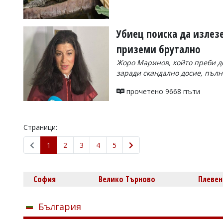
Убиец поиска да излезе
приземи брутално
Жоро Маринов, който преби до
заради скандално досие, пъл
прочетено 9668 пъти
Страници:
1
2
3
4
5
София
Велико Търново
Плевен
България