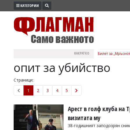
КАТЕГОРИИ
ПРОМО
ЗОНА
ИЗБОРИ
2026
ПРАКТИЧНО
НАКРАТКО
Билет за „Мръснот
КУЛТУРА
опит за убийство
ЗДРАВЕ
ПОЛИТИКА
Страници:
ОБЩИНИ
1
2
3
4
5
ОБЩЕСТВО
ЛАЙФСТАЙЛ
Арест в голф клуба на
ВОЙНАТА
визитата му
В
38-годишният заподозрян сним