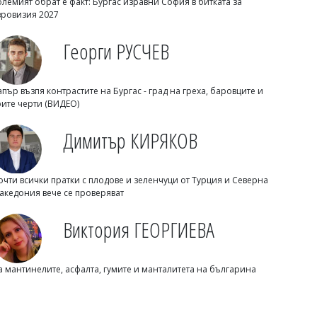
олемият обрат е факт: Бургас изравни София в битката за
вровизия 2027
Георги РУСЧЕВ
Димитър КИРЯКОВ
Будите се около 3 часа през нощта?
Ето защо сънят не се връща
апър възпя контрастите на Бургас - град на греха, баровците и
рите черти (ВИДЕО)
Димитър КИРЯКОВ
очти всички пратки с плодове и зеленчуци от Турция и Северна
акедония вече се проверяват
Виктория ГЕОРГИЕВА
Димитър КИРЯКОВ
Розов таратор за 6,50 евро разбуни
а мантинелите, асфалта, гумите и манталитета на българина
Слънчев бряг