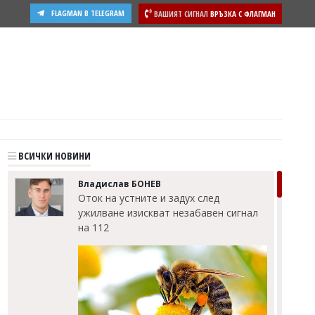
FLAGMAN В TELEGRAM
ВАШИЯТ СИГНАЛ
ВРЪЗКА С ФЛАГМАН
ости
ВСИЧКИ НОВИНИ
Владислав БОНЕВ
Оток на устните и задух след
ужилване изискват незабавен сигнал
на 112