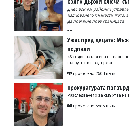
която държи ключа към
Коментарите
Днес всички районни управлен
под
издирването гимнастичката, за
статиите
да премине през границата
се
въвеждат
прочетено 25328 пъти
от
читателите
Ужас пред децата: Мъж 
и
подпали
редакцията
не
48-годишната жена от варненс
носи
съпругът ѝ е задържан
отговорност
за
прочетено 2604 пъти
тях!
Ако
откриете
Прокуратурата потвърд
обиден
за
Разследването за смъртта на 
вас
коментар,
прочетено 6586 пъти
моля
сигнализирайте
ни!