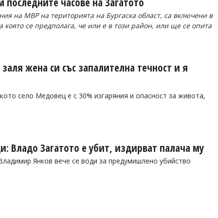
 последните часове на Загатото
ия на МВР на територията на Бургаска област, са включени в
 която се предполага, че или е в този район, или ще се опита
заля жена си със запалителна течност и я
кото село Медовец е с 30% изгаряния и опасност за живота,
и: Владо Загатото е убит, издирват палача му
Владимир Янков вече се води за предумишлено убийство