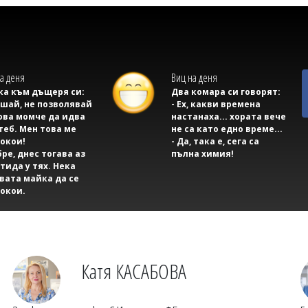
а деня
Виц на деня
а към дъщеря си:
Два комара си говорят:
ушай, не позволявай
- Ех, какви времена
ова момче да идва
настанаха... хората вече
теб. Мен това ме
не са като едно време...
окои!
- Да, така е, сега са
бре, днес тогава аз
пълна химия!
тида у тях. Нека
вата майка да се
окои.
Катя КАСАБОВА