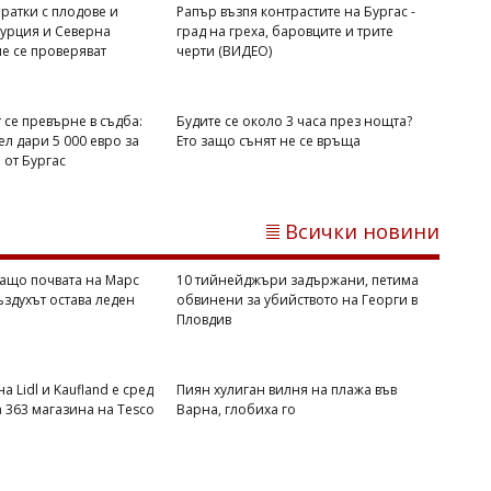
ратки с плодове и
Рапър възпя контрастите на Бургас -
Михаил ДИМИТРОВ
Турция и Северна
град на греха, баровците и трите
е се проверяват
черти (ВИДЕО)
NASA обясни защо почвата на Марс
се затопля, а въздухът остава леден
 се превърне в съдба:
Будите се около 3 часа през нощта?
л дари 5 000 евро за
Ето защо сънят не се връща
от Бургас
Всички новини
ащо почвата на Марс
10 тийнейджъри задържани, петима
въздухът остава леден
обвинени за убийството на Георги в
Пловдив
Михаил ДИМИТРОВ
10 тийнейджъри задържани, петима
а Lidl и Kaufland е сред
Пиян хулиган вилня на плажа във
обвинени за убийството на Георги в
а 363 магазина на Tesco
Варна, глобиха го
Пловдив