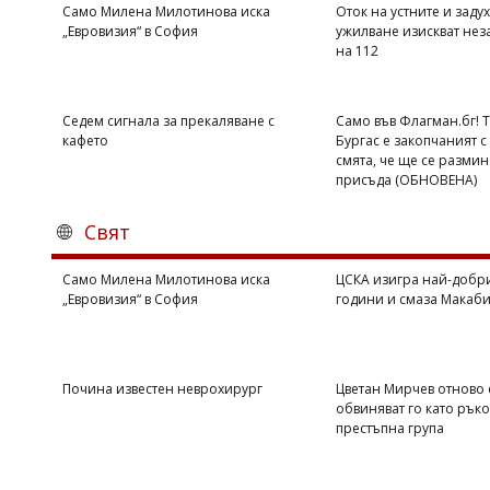
Само Милена Милотинова иска
Оток на устните и задух
„Евровизия“ в София
ужилване изискват нез
на 112
Седем сигнала за прекаляване с
Само във Флагман.бг! 
кафето
Бургас е закопчаният с 
смята, че ще се размин
присъда (ОБНОВЕНА)
Свят
Само Милена Милотинова иска
ЦСКА изигра най-добри
„Евровизия“ в София
години и смаза Макаби 
Почина известен неврохирург
Цветан Мирчев отново 
обвиняват го като рък
престъпна група