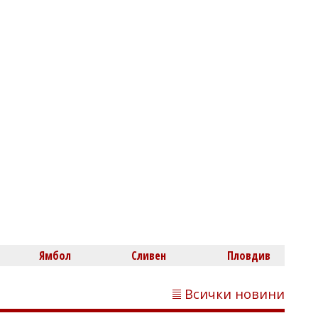
Михаил ДИМИТРОВ
Пускат движението по АМ "Тракия" в
посока София, към Бургас ще вдигнат
блокадата след час
Ямбол
Сливен
Пловдив
Всички новини