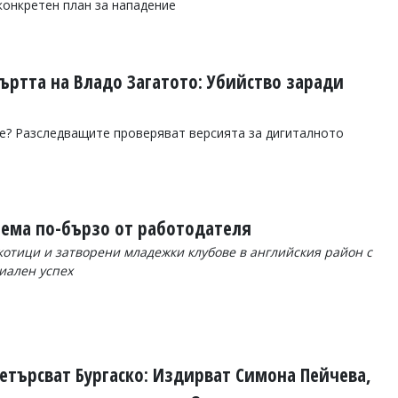
конкретен план за нападение
ъртта на Владо Загатото: Убийство заради
е? Разследващите проверяват версията за дигиталното
аема по-бързо от работодателя
котици и затворени младежки клубове в английския район с
иален успех
етърсват Бургаско: Издирват Симона Пейчева,