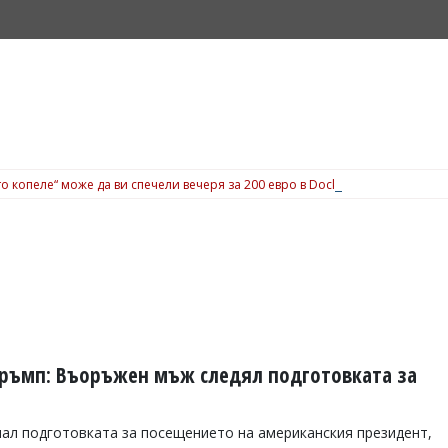
о копеле“ може да ви спечели вечеря за 200 евро в Dock 5, вижте подробн
 Тръмп: Въоръжен мъж следял подготовката за
ал подготовката за посещението на американския президент,