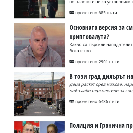
но властите не са установили 
УКРАЙНА
СПОРТ
прочетено 685 пъти
РАЗСЛЕДВАНЕ
Основната версия за см
БИЗНЕС
криптовалута?
ЮГ
Какво са търсили нападателит
богатство
Управители:
Веселин
прочетено 2901 пъти
Василев,
email:
В този град дилърът н
v.vasilev@flagman.bg
Катя
Деца растат сред ножове, нар
Касабова,
най-слаби перспективи за соц
еmail:
k.kassabova@flagman.bg
прочетено 6486 пъти
Главен
редактор:
Иван
Колев,
email:
Полиция и Гранична пр
office@flagman.bg