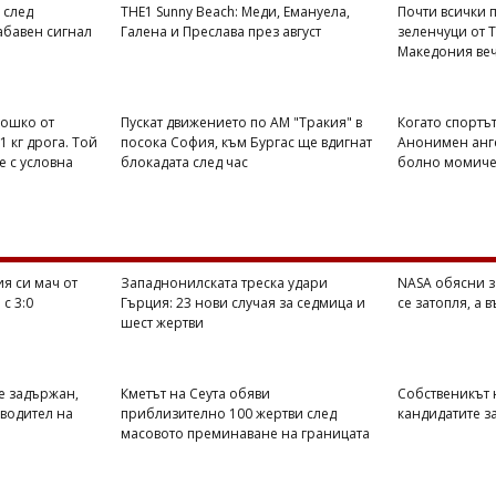
 след
THE1 Sunny Beach: Меди, Емануела,
Почти всички п
абавен сигнал
Галена и Преслава през август
зеленчуци от 
Македония веч
Тошко от
Пускат движението по АМ "Тракия" в
Когато спортът
1 кг дрога. Той
посока София, към Бургас ще вдигнат
Анонимен анге
е с условна
блокадата след час
болно момиче 
я си мач от
Западнонилската треска удари
NASA обясни з
с 3:0
Гърция: 23 нови случая за седмица и
се затопля, а 
шест жертви
е задържан,
Кметът на Сеута обяви
Собственикът н
оводител на
приблизително 100 жертви след
кандидатите з
масовото преминаване на границата