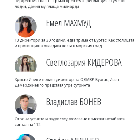
Перфектният план – Тръмп превзема Гренландия с гумени
лодки, Дания му плаща милиарди
Емел МАХМУД
13 директори за 30 години, едва трима от Бургас: Как столицата
и провинцията овладяха поста в морския град
Светлозария КИДЕРОВА
Христо Ичев е новият директор на ОДМВР-Бургас, Иван
Демерджиев го представя утре сутринта
Владислав БОНЕВ
Оток на устните и задух след ужилване изискват незабавен
сигнал на 112