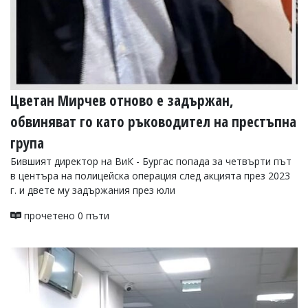
Коментарите
под
статиите
се
въвеждат
от
читателите
Цветан Мирчев отново е задържан,
и
редакцията
обвиняват го като ръководител на престъпна
не
носи
група
отговорност
Бившият директор на ВиК - Бургас попада за четвърти път
за
в центъра на полицейска операция след акцията през 2023
тях!
Ако
г. и двете му задържания през юли
откриете
обиден
прочетено 0 пъти
за
вас
коментар,
моля
сигнализирайте
ни!