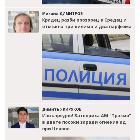
Михаил ДИМИТРОВ
Крадец разби прозорец в Средец и
отмъкна три килима и два парфюма
Димитър КИРЯКОВ
Извънредно! Затвориха АМ "Тракия"
в двете посоки заради огнения ад
при Церово