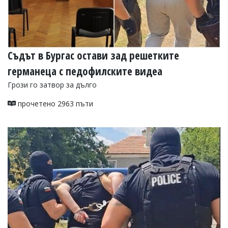
Съдът в Бургас остави зад решетките
германеца с педофилските видеа
Грози го затвор за дълго
прочетено 2963 пъти