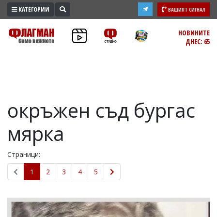
КАТЕГОРИИ
ВАШИЯТ СИГНАЛ
ПРОМО
НОВИНИТЕ
ДНЕС: 65
ЗОНА
ИЗБОРИ
2026
ПРАКТИЧНО
окръжен съд бургас
КУЛТУРА
ЗДРАВЕ
мярка
ПОЛИТИКА
ОБЩИНИ
Страници:
ОБЩЕСТВО
1
2
3
4
5
ЛАЙФСТАЙЛ
ВОЙНАТА
В