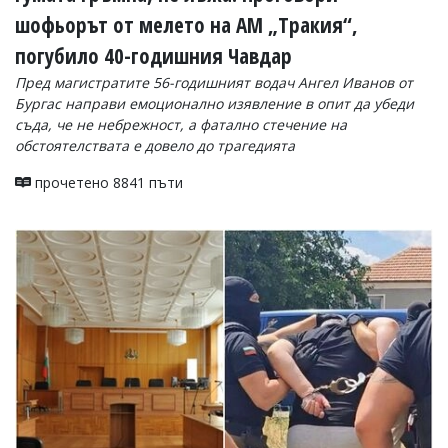
шофьорът от мелето на АМ „Тракия“,
погубило 40-годишния Чавдар
Пред магистратите 56-годишният водач Ангел Иванов от
Бургас направи емоционално изявление в опит да убеди
съда, че не небрежност, а фатално стечение на
обстоятелствата е довело до трагедията
прочетено 8841 пъти