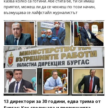
казва колко са готини. Абе стига бе, ти си имаш
приятел, можеш ли да се чекнеш по този начин,
възмущава се лайфстайл журналистът
13 директори за 30 години, едва трима от
Бургас: Как столицата и провинцията