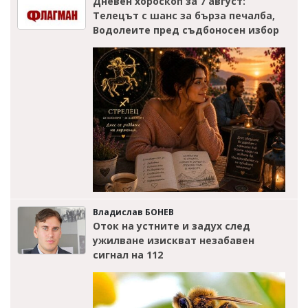
Дневен хороскоп за 7 август:
Телецът с шанс за бърза печалба,
Водолеите пред съдбоносен избор
Владислав БОНЕВ
Оток на устните и задух след
ужилване изискват незабавен
сигнал на 112