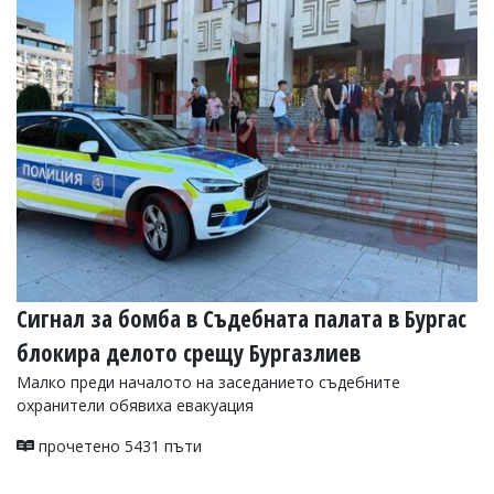
УКРАЙНА
СПОРТ
РАЗСЛЕДВАНЕ
БИЗНЕС
ЮГ
Управители:
Веселин
Василев,
email:
v.vasilev@flagman.bg
Катя
Сигнал за бомба в Съдебната палата в Бургас
Касабова,
еmail:
k.kassabova@flagman.bg
блокира делото срещу Бургазлиев
Главен
Малко преди началото на заседанието съдебните
редактор:
охранители обявиха евакуация
Иван
Колев,
прочетено 5431 пъти
email:
office@flagman.bg