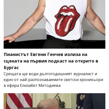
Пианистът Евгени Генчев излиза на
сцената на първия подкаст на открито в
Бургас
Срещата ще води дългогодишният журналист и
един от най-разпознаваемите светски хроникьори
в ефира Елизабет Методиева