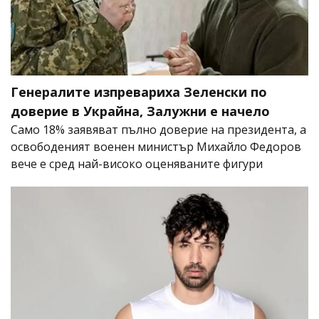
Генералите изпревариха Зеленски по
доверие в Украйна, Залужни е начело
Само 18% заявяват пълно доверие на президента, а
освободеният военен министър Михайло Федоров
вече е сред най-високо оценяваните фигури