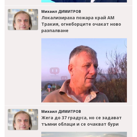
Михаил ДИМИТРОВ
Локализираха пожара край АМ
Тракия, огнеборците очакат ново
разпалване
Михаил ДИМИТРОВ
Жега до 37 градуса, но се задават
тъмни облаци и се очакват бури