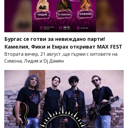
Бургас се готви за невиждано парти!
Камелия, Фики и Емрах откриват MAX FEST
Втората вечер, 21 август ,ще гърми с хитовете на
Симона, Лидия и Dj Дамян