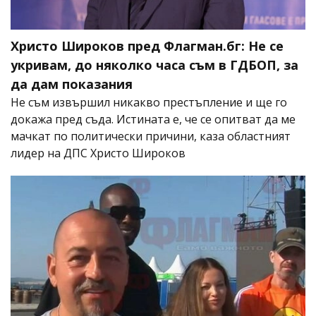
Христо Широков пред Флагман.бг: Не се
укривам, до няколко часа съм в ГДБОП, за
да дам показания
Не съм извършил никакво престъпление и ще го
докажа пред съда. Истината е, че се опитват да ме
мачкат по политически причини, каза областният
лидер на ДПС Христо Широков