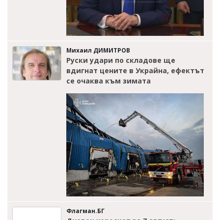
Михаил ДИМИТРОВ
Руски удари по складове ще
вдигнат цените в Украйна, ефектът
се очаква към зимата
Флагман.БГ