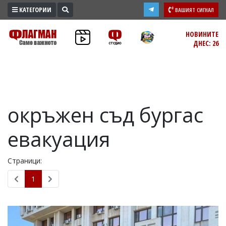
КАТЕГОРИИ
ВАШИЯТ СИГНАЛ
ПРОМО
НОВИНИТЕ
ДНЕС: 26
ЗОНА
ИЗБОРИ
2026
ПРАКТИЧНО
окръжен съд бургас
КУЛТУРА
ЗДРАВЕ
евакуация
ПОЛИТИКА
ОБЩИНИ
Страници:
ОБЩЕСТВО
1
ЛАЙФСТАЙЛ
ВОЙНАТА
В