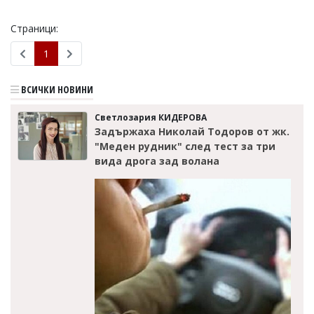
Коментарите
Страници:
под
статиите
1
се
въвеждат
от
ВСИЧКИ НОВИНИ
читателите
и
редакцията
Светлозария КИДЕРОВА
не
Задържаха Николай Тодоров от жк.
носи
"Меден рудник" след тест за три
отговорност
вида дрога зад волана
за
тях!
Ако
откриете
обиден
за
вас
коментар,
моля
сигнализирайте
ни!