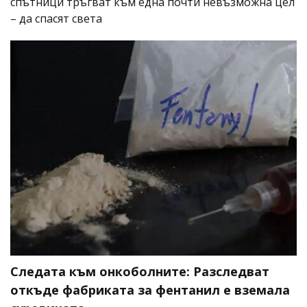
спътници тръгват към една почти невъзможна цел
– да спасят света
Следата към онкоболните: Разследват
откъде фабриката за фентанил е вземала