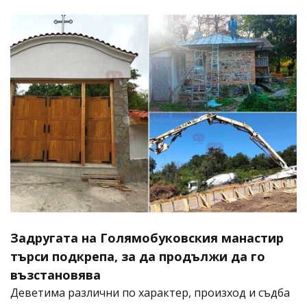
Задругата на Голямобуковския манастир
търси подкрепа, за да продължи да го
възстановява
Деветима различни по характер, произход и съдба