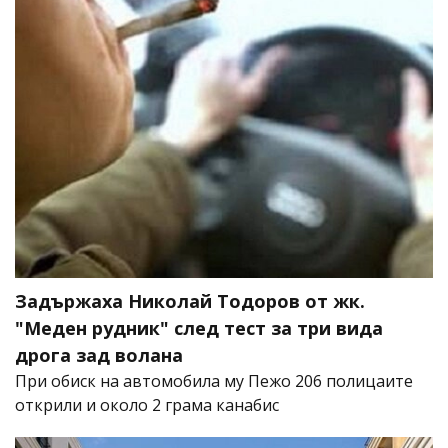
Задържаха Николай Тодоров от жк.
"Меден рудник" след тест за три вида
дрога зад волана
При обиск на автомобила му Пежо 206 полицаите
открили и около 2 грама канабис