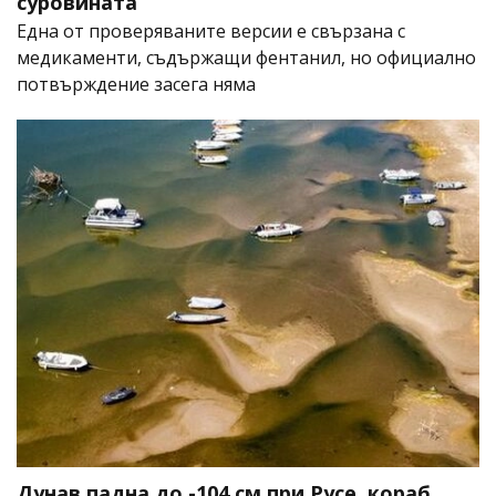
суровината
Една от проверяваните версии е свързана с
медикаменти, съдържащи фентанил, но официално
потвърждение засега няма
Дунав падна до -104 см при Русе, кораб