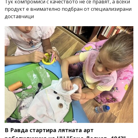
Тук компромиси с качеството не се правят, а всеки
продукт е внимателно подбран от специализирани
доставчици
В Равда стартира лятната арт