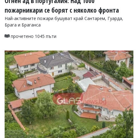
Огнен ад в Португалия: Над 1000
пожарникари се борят с няколко фронта
Най-активните пожари бушуват край Сантарем, Гуарда,
Брага и Браганса
прочетено 1045 пъти