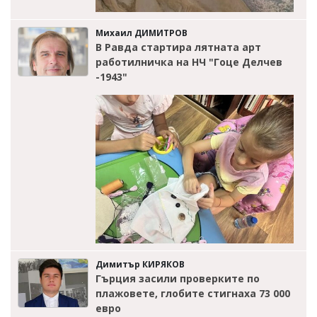
Михаил ДИМИТРОВ
В Равда стартира лятната арт
работилничка на НЧ "Гоце Делчев
-1943"
Димитър КИРЯКОВ
Гърция засили проверките по
плажовете, глобите стигнаха 73 000
евро