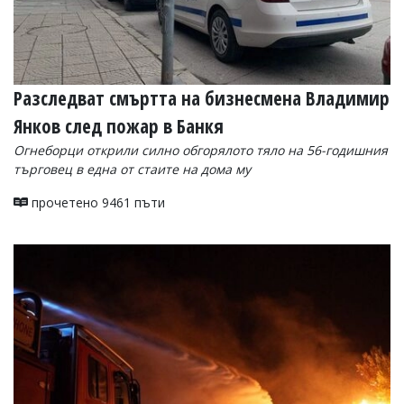
Разследват смъртта на бизнесмена Владимир
Янков след пожар в Банкя
Огнеборци открили силно обгорялото тяло на 56-годишния
търговец в една от стаите на дома му
прочетено 9461 пъти