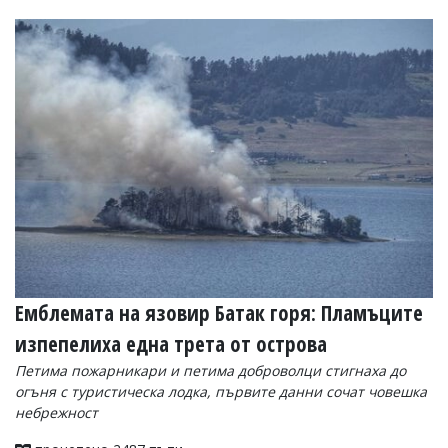
Емблемата на язовир Батак горя: Пламъците
изпепелиха една трета от острова
Петима пожарникари и петима доброволци стигнаха до
огъня с туристическа лодка, първите данни сочат човешка
небрежност