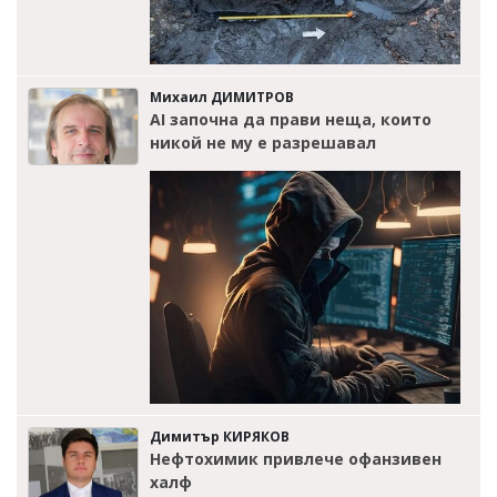
Михаил ДИМИТРОВ
AI започна да прави неща, които
никой не му е разрешавал
Димитър КИРЯКОВ
Нефтохимик привлече офанзивен
халф