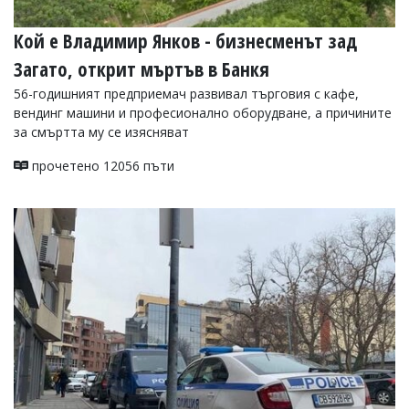
Кой е Владимир Янков - бизнесменът зад
Загато, открит мъртъв в Банкя
56-годишният предприемач развивал търговия с кафе,
вендинг машини и професионално оборудване, а причините
за смъртта му се изясняват
прочетено 12056 пъти