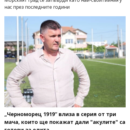
Морският град се затвърди като най-събитийния у
нас през последните години
„Черноморец 1919“ влиза в серия от три
мача, които ще покажат дали "акулите" са
готови за елита