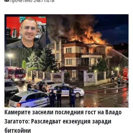
прочетено 2487 пъти
Камерите заснели последния гост на Владо
Загатото: Разследват екзекуция заради
биткойни