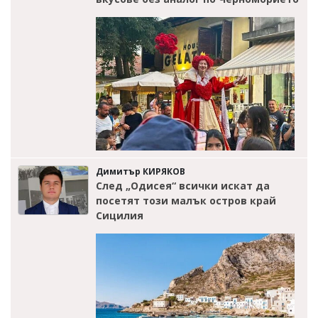
Димитър КИРЯКОВ
След „Одисея“ всички искат да
посетят този малък остров край
Сицилия