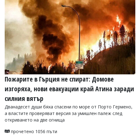
Коментарите
под
статиите
се
въвеждат
от
читателите
и
редакцията
не
носи
отговорност
за
Пожарите в Гърция не спират: Домове
тях!
Ако
изгоряха, нови евакуации край Атина заради
откриете
силния вятър
обиден
за
Дванадесет души бяха спасени по море от Порто Гермено,
вас
а властите проверяват версия за умишлен палеж след
коментар,
моля
откриването на две огнища
сигнализирайте
ни!
прочетено 1056 пъти