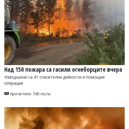
УКРАЙНА
СПОРТ
РАЗСЛЕДВАНЕ
БИЗНЕС
ЮГ
Управители:
Веселин
Василев,
Над 150 пожара са гасили огнеборците вчера
email:
v.vasilev@flagman.bg
Извършени са 41 спасителни дейности и помощни
Катя
операции
Касабова,
еmail:
k.kassabova@flagman.bg
прочетено 740 пъти
Главен
редактор:
Иван
Колев,
email:
office@flagman.bg