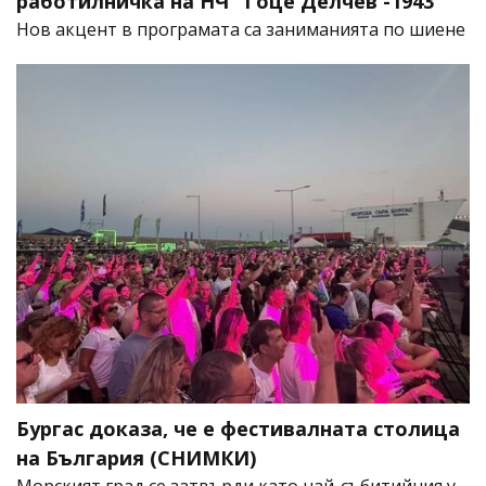
работилничка на НЧ "Гоце Делчев -1943"
Нов акцент в програмата са заниманията по шиене
Бургас доказа, че е фестивалната столица
на България (СНИМКИ)