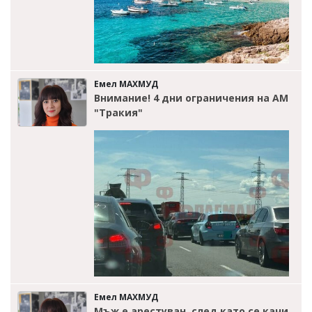
Емел МАХМУД
Внимание! 4 дни ограничения на АМ
"Тракия"
Емел МАХМУД
Мъж е арестуван, след като се качи