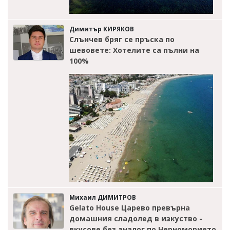
Димитър КИРЯКОВ
Слънчев бряг се пръска по
шевовете: Хотелите са пълни на
100%
Михаил ДИМИТРОВ
Gelato House Царево превърна
домашния сладолед в изкуство -
вкусове без аналог по Черноморието