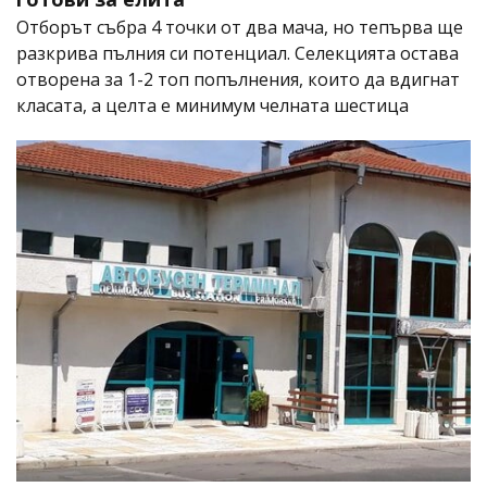
Отборът събра 4 точки от два мача, но тепърва ще
разкрива пълния си потенциал. Селекцията остава
отворена за 1-2 топ попълнения, които да вдигнат
класата, а целта е минимум челната шестица