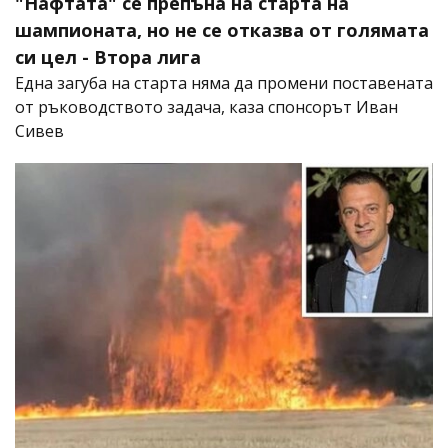
"Нафтата" се препъна на старта на
шампионата, но не се отказва от голямата
си цел - Втора лига
Една загуба на старта няма да промени поставената
от ръководството задача, каза спонсорът Иван
Сивев