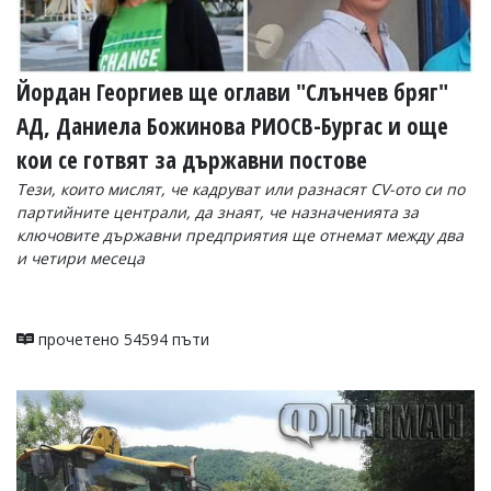
Йордан Георгиев ще оглави "Слънчев бряг"
АД, Даниела Божинова РИОСВ-Бургас и още
кои се готвят за държавни постове
Тези, които мислят, че кадруват или разнасят CV-ото си по
партийните централи, да знаят, че назначенията за
ключовите държавни предприятия ще отнемат между два
и четири месеца
прочетено 54594 пъти