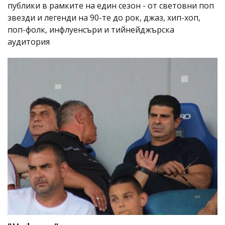
публики в рамките на един сезон - от световни поп
звезди и легенди на 90-те до рок, джаз, хип-хоп,
поп-фолк, инфлуенсъри и тийнейджърска
аудитория