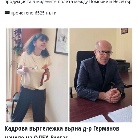
продукцията в мидените полета между Поморие и Несебър
Коментарите
под
прочетено 6525 пъти
статиите
се
въвеждат
от
читателите
и
редакцията
не
носи
отговорност
за
тях!
Ако
откриете
обиден
за
вас
коментар,
моля
сигнализирайте
Кадрова въртележка върна д-р Германов
ни!
начело на ОДБХ-Бургас