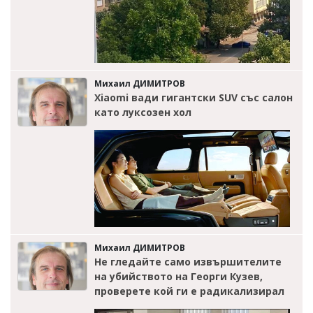
Михаил ДИМИТРОВ
Xiaomi вади гигантски SUV със салон
като луксозен хол
Михаил ДИМИТРОВ
Не гледайте само извършителите
на убийството на Георги Кузев,
проверете кой ги е радикализирал