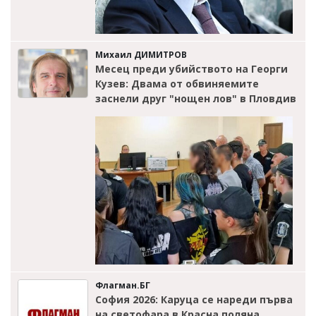
Михаил ДИМИТРОВ
Месец преди убийството на Георги
Кузев: Двама от обвиняемите
заснели друг "нощен лов" в Пловдив
Флагман.БГ
София 2026: Каруца се нареди първа
на светофара в Красна поляна