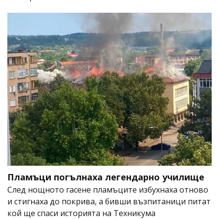
Пламъци погълнаха легендарно училище
След нощното гасене пламъците избухнаха отново
и стигнаха до покрива, а бивши възпитаници питат
кой ще спаси историята на Техникума