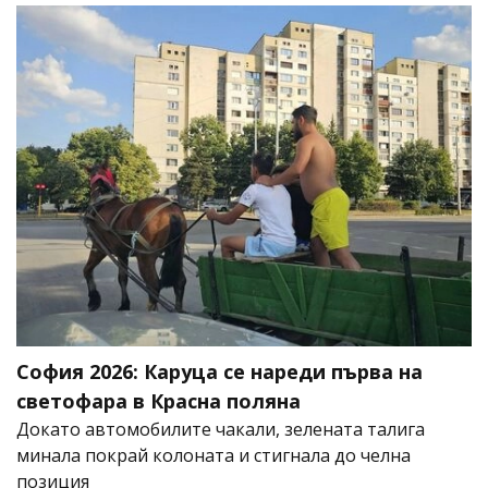
София 2026: Каруца се нареди първа на
светофара в Красна поляна
Докато автомобилите чакали, зелената талига
минала покрай колоната и стигнала до челна
позиция