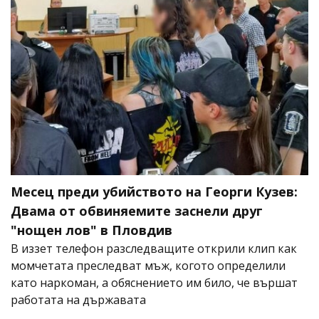
Месец преди убийството на Георги Кузев:
Двама от обвиняемите заснели друг
"нощен лов" в Пловдив
В иззет телефон разследващите открили клип как
момчетата преследват мъж, когото определили
като наркоман, а обяснението им било, че вършат
работата на държавата