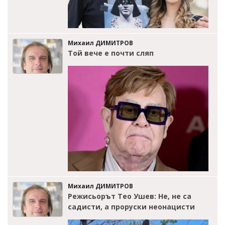
Михаил ДИМИТРОВ
Той вече е почти сляп
Михаил ДИМИТРОВ
Режисьорът Тео Ушев: Не, не са
садисти, а проруски неонацисти