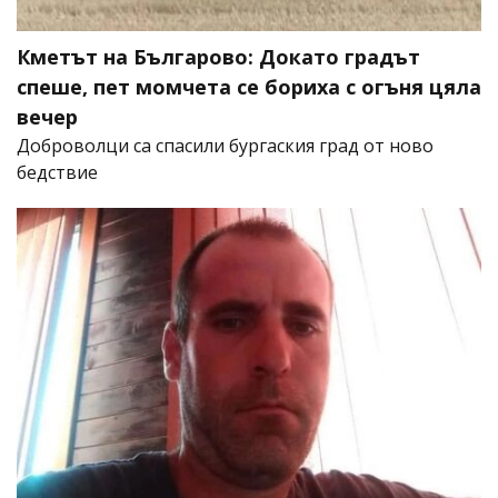
Кметът на Българово: Докато градът
спеше, пет момчета се бориха с огъня цяла
вечер
Доброволци са спасили бургаския град от ново
бедствие