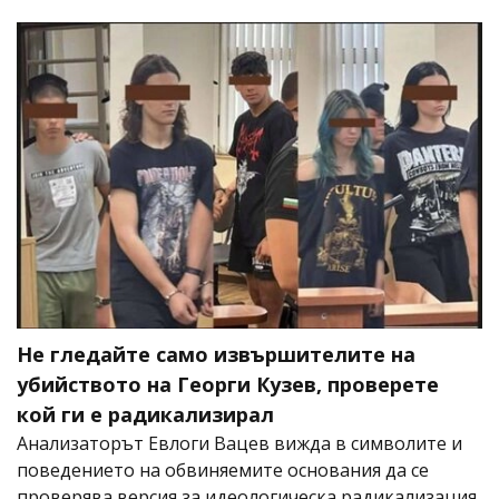
Не гледайте само извършителите на
убийството на Георги Кузев, проверете
кой ги е радикализирал
Анализаторът Евлоги Вацев вижда в символите и
поведението на обвиняемите основания да се
проверява версия за идеологическа радикализация