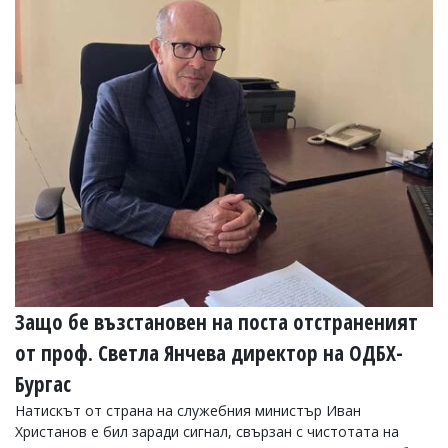
УКРАЙНА
СПОРТ
РАЗСЛЕДВАНЕ
БИЗНЕС
ЮГ
Управители:
Веселин
Василев,
email:
v.vasilev@flagman.bg
Катя
Касабова,
еmail:
k.kassabova@flagman.bg
Защо бе възстановен на поста отстраненият
Главен
от проф. Светла Янчева директор на ОДБХ-
редактор:
Бургас
Иван
Колев,
Натискът от страна на служебния министър Иван
email:
Христанов е бил заради сигнал, свързан с чистотата на
office@flagman.bg