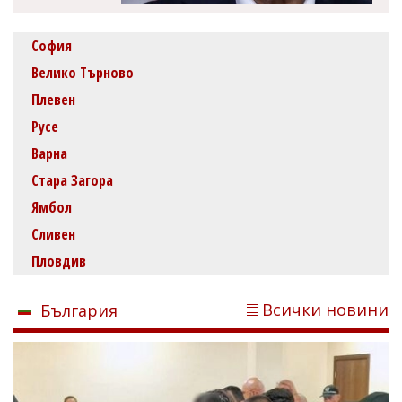
София
Велико Търново
Плевен
Русе
Варна
Стара Загора
Ямбол
Сливен
Пловдив
Всички новини
България