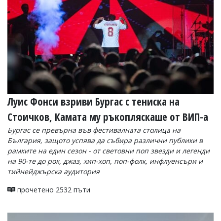
УКРАЙНА
СПОРТ
РАЗСЛЕДВАНЕ
БИЗНЕС
ЮГ
Управители:
Веселин
Луис Фонси взриви Бургас с тениска на
Василев,
Стоичков, Камата му ръкопляскаше от ВИП-а
email:
v.vasilev@flagman.bg
Бургас се превърна във фестивалната столица на
Катя
България, защото успява да събира различни публики в
Касабова,
рамките на един сезон - от световни поп звезди и легенди
еmail:
k.kassabova@flagman.bg
на 90-те до рок, джаз, хип-хоп, поп-фолк, инфлуенсъри и
Главен
тийнейджърска аудитория
редактор:
Иван
прочетено 2532 пъти
Колев,
email:
office@flagman.bg