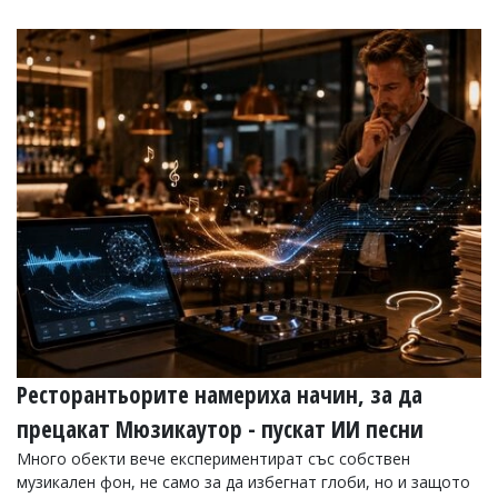
Ресторантьорите намериха начин, за да
прецакат Мюзикаутор - пускат ИИ песни
Много обекти вече експериментират със собствен
музикален фон, не само за да избегнат глоби, но и защото