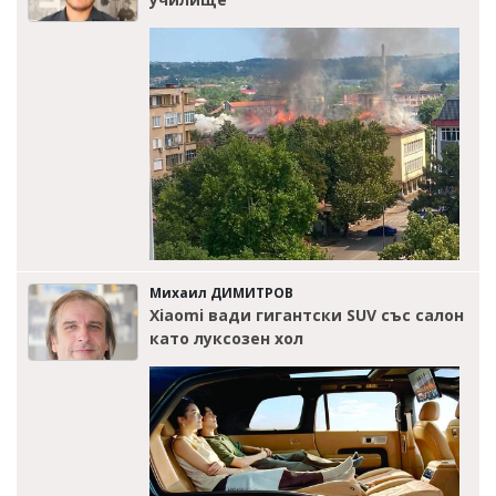
Михаил ДИМИТРОВ
Xiaomi вади гигантски SUV със салон
като луксозен хол