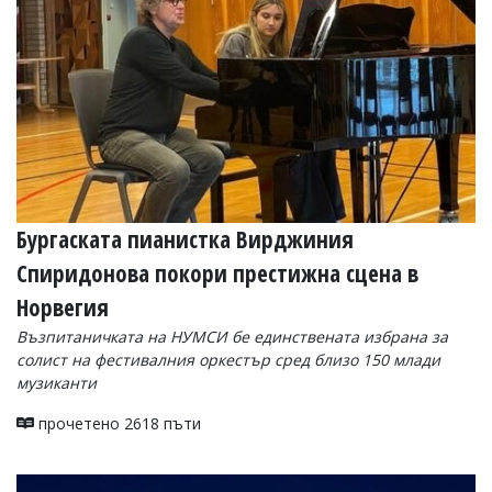
Бургаската пианистка Вирджиния
Спиридонова покори престижна сцена в
Норвегия
Възпитаничката на НУМСИ бе единствената избрана за
солист на фестивалния оркестър сред близо 150 млади
музиканти
прочетено 2618 пъти