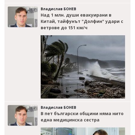
Владислав БОНЕВ
Над 1 млн. души евакуирани в
Китай, тайфунът "Долфин" удари с
ветрове до 151 км/ч
Владислав БОНЕВ
В пет български общини няма нито
една медицинска сестра