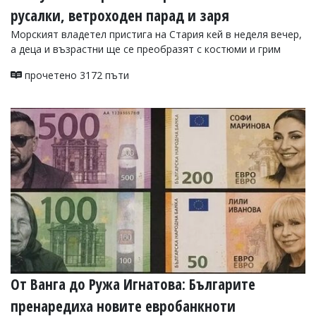
русалки, ветроходен парад и заря
Морският владетел пристига на Стария кей в неделя вечер,
а деца и възрастни ще се преобразят с костюми и грим
прочетено 3172 пъти
От Ванга до Ружа Игнатова: Българите
пренаредиха новите евробанкноти