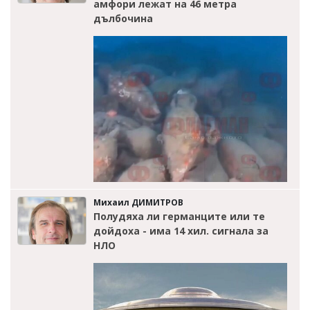
амфори лежат на 46 метра
дълбочина
Михаил ДИМИТРОВ
Полудяха ли германците или те
дойдоха - има 14 хил. сигнала за
НЛО