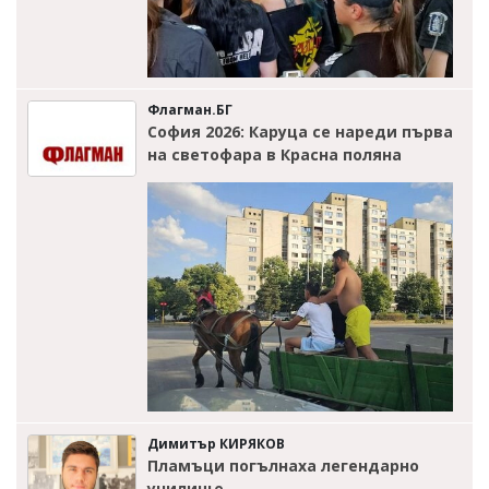
Флагман.БГ
София 2026: Каруца се нареди първа
на светофара в Красна поляна
Димитър КИРЯКОВ
Пламъци погълнаха легендарно
училище