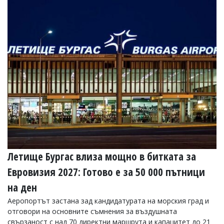
Летище Бургас влиза мощно в битката за
Евровизия 2027: Готово е за 50 000 пътници
на ден
Аеропортът застана зад кандидатурата на морския град и
отговори на основните съмнения за въздушната
свързаност с над 70 директни маршрута и капацитет до 21