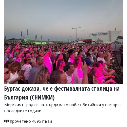
Коментарите
под
статиите
се
въвеждат
от
читателите
и
редакцията
не
носи
отговорност
за
тях!
Ако
откриете
Бургас доказа, че е фестивалната столица на
обиден
за
България (СНИМКИ)
вас
коментар,
Морският град се затвърди като най-събитийния у нас през
моля
последните години
сигнализирайте
ни!
прочетено 4095 пъти