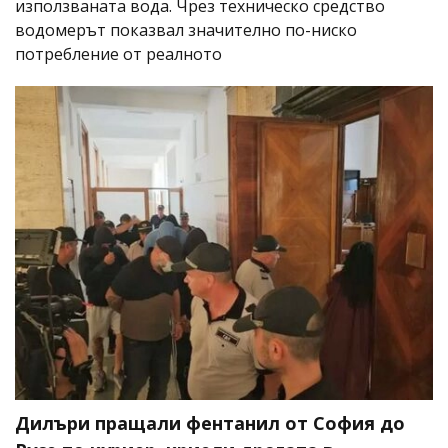
използваната вода. Чрез техническо средство
водомерът показвал значително по-ниско
потребление от реалното
Дилъри пращали фентанил от София до