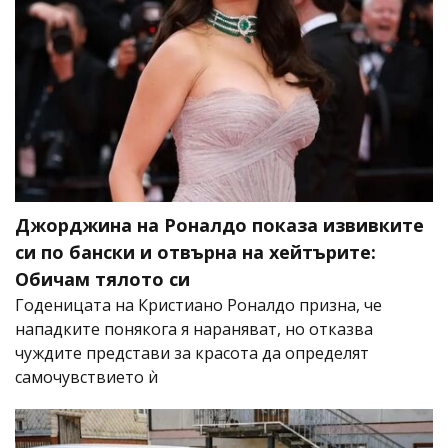
Джорджина на Роналдо показа извивките
си по бански и отвърна на хейтърите:
Обичам тялото си
Годеницата на Кристиано Роналдо призна, че
нападките понякога я нараняват, но отказва
чуждите представи за красота да определят
самочувствието ѝ