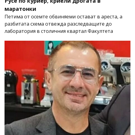
Русе по куриер, криели дрогата в
маратонки
Петима от осемте обвиняеми остават в ареста, а
разбитата схема отвежда разследващите до
лаборатория в столичния квартал Факултета