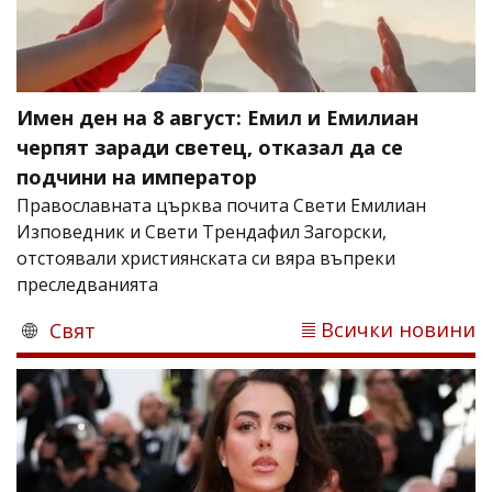
Имен ден на 8 август: Емил и Емилиан
черпят заради светец, отказал да се
подчини на император
Православната църква почита Свети Емилиан
Изповедник и Свети Трендафил Загорски,
отстоявали християнската си вяра въпреки
преследванията
Всички новини
Свят