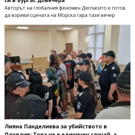
Авторът на глобалния феномен Деспасито е готов
да взриви сцената на Морска гара тази вечер
Лияна Панделиева за убийството в
Пловдив: Това не е единичен случай, а