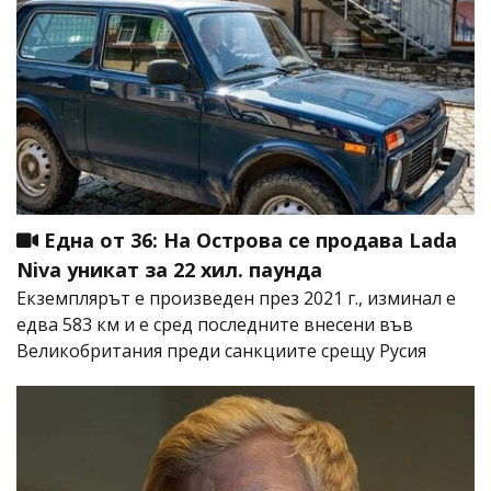
Една от 36: На Острова се продава Lada
Niva уникат за 22 хил. паунда
Екземплярът е произведен през 2021 г., изминал е
едва 583 км и е сред последните внесени във
Великобритания преди санкциите срещу Русия