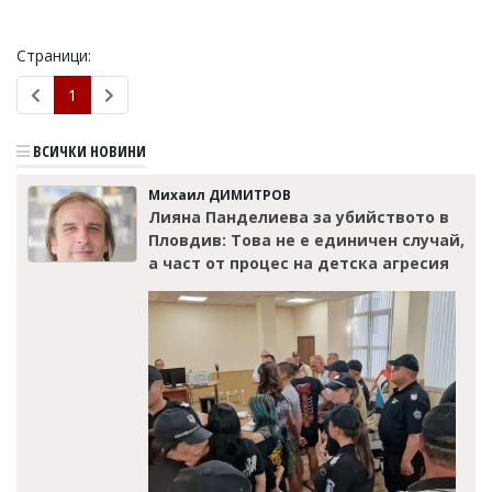
Коментарите
под
Страници:
статиите
се
1
въвеждат
от
читателите
ВСИЧКИ НОВИНИ
и
редакцията
Михаил ДИМИТРОВ
не
Лияна Панделиева за убийството в
носи
Пловдив: Това не е единичен случай,
отговорност
за
а част от процес на детска агресия
тях!
Ако
откриете
обиден
за
вас
коментар,
моля
сигнализирайте
ни!