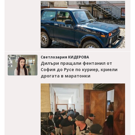
Светлозария КИДЕРОВА
Дилъри пращали фентанил от
София до Русе по куриер, криели
дрогата в маратонки