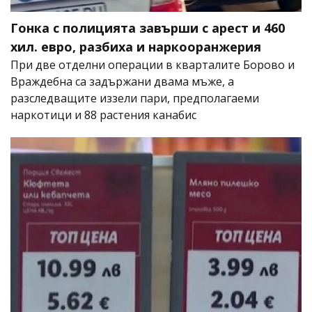
Гонка с полицията завърши с арест и 460
хил. евро, разбиха и наркооранжерия
При две отделни операции в кварталите Борово и
Враждебна са задържани двама мъже, а
разследващите иззели пари, предполагаеми
наркотици и 88 растения канабис