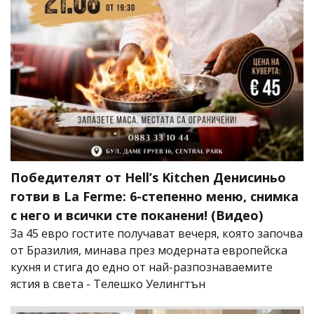
Победителят от Hell’s Kitchen Денисиньо
готви в La Ferme: 6-степенно меню, снимка
с него и всички сте поканени! (Видео)
За 45 евро гостите получават вечеря, която започва
от Бразилия, минава през модерната европейска
кухня и стига до едно от най-разпознаваемите
ястия в света - Телешко Уелингтън