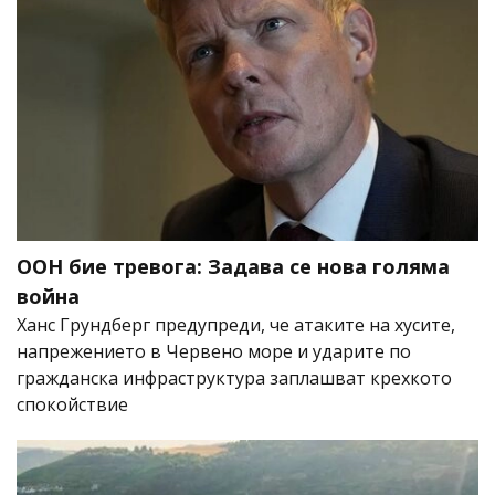
ООН бие тревога: Задава се нова голяма
война
Ханс Грундберг предупреди, че атаките на хусите,
напрежението в Червено море и ударите по
гражданска инфраструктура заплашват крехкото
спокойствие