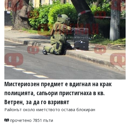
УКРАЙНА
СПОРТ
РАЗСЛЕДВАНЕ
БИЗНЕС
ЮГ
Управители:
Веселин
Василев,
email:
v.vasilev@flagman.bg
Катя
Мистериозен предмет е вдигнал на крак
Касабова,
еmail:
k.kassabova@flagman.bg
полицията, сапьори пристигнаха в кв.
Главен
Ветрен, за да го взривят
редактор:
Районът около кметството остава блокиран
Иван
Колев,
прочетено 7851 пъти
email:
office@flagman.bg