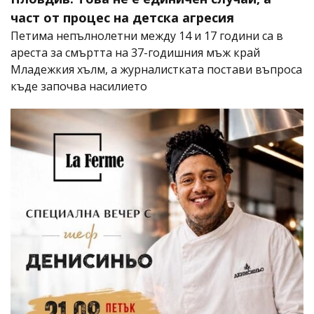
част от процес на детска агресия
Петима непълнолетни между 14 и 17 години са в
ареста за смъртта на 37-годишния мъж край
Младежкия хълм, а журналистката постави въпроса
къде започва насилието