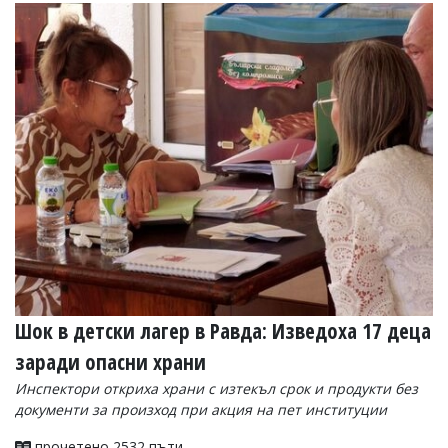
Коментарите
под
статиите
се
въвеждат
от
читателите
и
редакцията
не
носи
отговорност
за
тях!
Ако
откриете
обиден
Шок в детски лагер в Равда: Изведоха 17 деца
за
вас
заради опасни храни
коментар,
моля
Инспектори откриха храни с изтекъл срок и продукти без
сигнализирайте
документи за произход при акция на пет институции
ни!
прочетено 2532 пъти