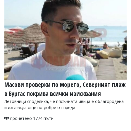
УКРАЙНА
СПОРТ
РАЗСЛЕДВАНЕ
БИЗНЕС
ЮГ
Управители:
Веселин
Василев,
email:
v.vasilev@flagman.bg
Катя
Масови проверки по морето, Северният плаж
Касабова,
еmail:
k.kassabova@flagman.bg
в Бургас покрива всички изисквания
Главен
Летовници споделиха, че пясъчната ивица е облагородена
редактор:
и изглежда още по-добре от преди
Иван
Колев,
прочетено 1774 пъти
email:
office@flagman.bg