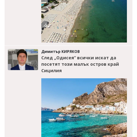
Димитър КИРЯКОВ
След „Одисея“ всички искат да
посетят този малък остров край
Сицилия