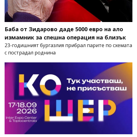
Баба от Зидарово даде 5000 евро на ало
измамник за спешна операция на близък
23-годишният бургазлия прибрал парите по схемата
с пострадал роднина