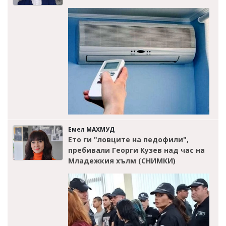
Емел МАХМУД
Ето ги "ловците на педофили",
пребивали Георги Кузев над час на
Младежкия хълм (СНИМКИ)