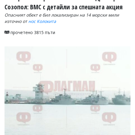
Созопол: ВМС с детайли за спешната акция
Опасният обект е бил локализиран на 14 морски мили
източно от
нос Колокита
прочетено 3815 пъти