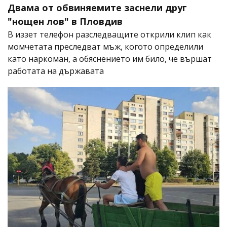
Двама от обвиняемите заснели друг
"нощен лов" в Пловдив
В иззет телефон разследващите открили клип как
момчетата преследват мъж, когото определили
като наркоман, а обяснението им било, че вършат
работата на държавата