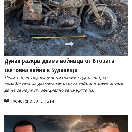
УКРАЙНА
СПОРТ
РАЗСЛЕДВАНЕ
БИЗНЕС
ЮГ
Управители:
Веселин
Дунав разкри двама войници от Втората
Василев,
световна война в Будапеща
email:
v.vasilev@flagman.bg
Целите идентификационни плочки подсказват, че
Катя
семействата на двамата германски войници може никога
Касабова,
да не са научили официално за смъртта им
еmail:
k.kassabova@flagman.bg
прочетено 3013 пъти
Главен
редактор:
Иван
Колев,
email:
office@flagman.bg