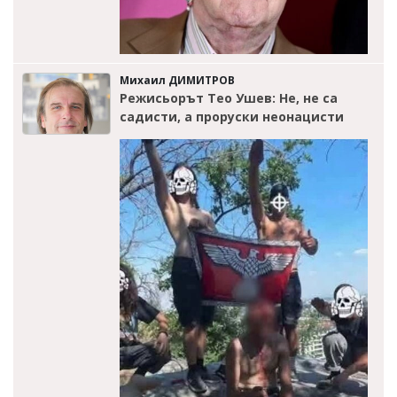
Михаил ДИМИТРОВ
Режисьорът Тео Ушев: Не, не са
садисти, а проруски неонацисти