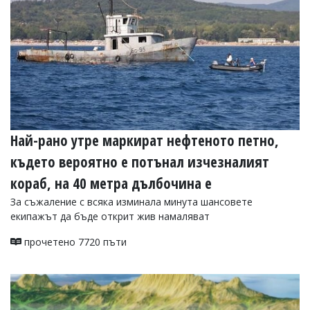
Най-рано утре маркират нефтеното петно,
където вероятно е потънал изчезналият
кораб, на 40 метра дълбочина е
За съжаление с всяка изминала минута шансовете
екипажът да бъде открит жив намаляват
прочетено 7720 пъти