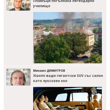
Пламъци погълнаха легендарно
училище
Михаил ДИМИТРОВ
Xiaomi вади гигантски SUV със салон
като луксозен хол