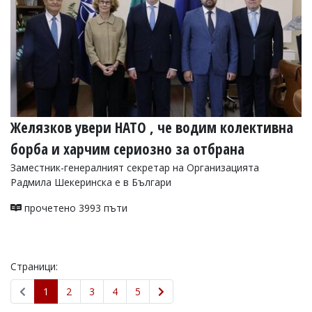
Желязков увери НАТО , че водим колективна
борба и харчим сериозно за отбрана
Заместник-генералният секретар на Организацията
Радмила Шекеринска е в Българи
прочетено 3993 пъти
Страници:
1
2
3
4
5