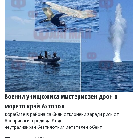
Военни унищожиха мистериозен дрон в
морето край Ахтопол
Корабите в района са били отклонени заради риск от
боеприпаси, преди да бъде
неутрализиран безпилотния летателен обект