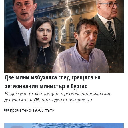
Коментарите
под
статиите
се
въвеждат
от
читателите
и
редакцията
не
носи
отговорност
за
тях!
Две мини избухнаха след срещата на
Ако
откриете
регионалния министър в Бургас
обиден
На дискусията за пътищата в региона поканили само
за
вас
депупатите от ПБ, нито един от опозицията
коментар,
моля
прочетено 19705 пъти
сигнализирайте
ни!