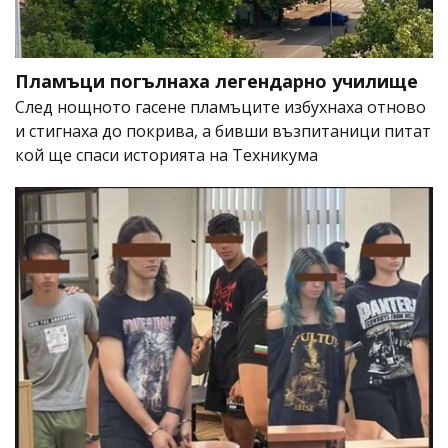
Пламъци погълнаха легендарно училище
След нощното гасене пламъците избухнаха отново
и стигнаха до покрива, а бивши възпитаници питат
кой ще спаси историята на Техникума