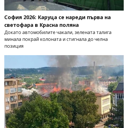
София 2026: Каруца се нареди първа на
светофара в Красна поляна
Докато автомобилите чакали, зелената талига
минала покрай колоната и стигнала до челна
позиция