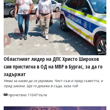
УКРАЙНА
СПОРТ
РАЗСЛЕДВАНЕ
БИЗНЕС
ЮГ
Управители:
Веселин
Василев,
Областният лидер на ДПС Христо Широков
email:
v.vasilev@flagman.bg
сам пристигна в ОД на МВР в Бургас, за да го
Катя
Касабова,
задържат
еmail:
k.kassabova@flagman.bg
Няма за какво да се укривам. Чист съм и пред съвестта, и
Главен
пред закона. Ще го докажа в съда, каза той
редактор:
Иван
прочетено 11047 пъти
Колев,
email:
office@flagman.bg