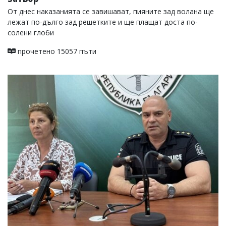
От днес наказанията се завишават, пияните зад волана ще
лежат по-дълго зад решетките и ще плащат доста по-
солени глоби
прочетено 15057 пъти