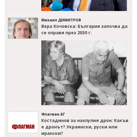
Михаил ДИМИТРОВ
Вера Кочовска: България започва да
се оправя през 2030 г.
Флагман.БГ
Костадинов за нахлулия дрон: Какъв
е дронът? Украински, руски или
ирански?