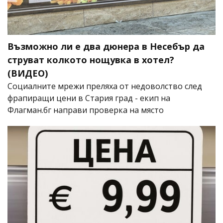
Възможно ли е два дюнера в Несебър да
струват колкото нощувка в хотел?
(ВИДЕО)
Социалните мрежи преляха от недоволство след
фрапиращи цени в Стария град - екип на
Флагман.бг направи проверка на място