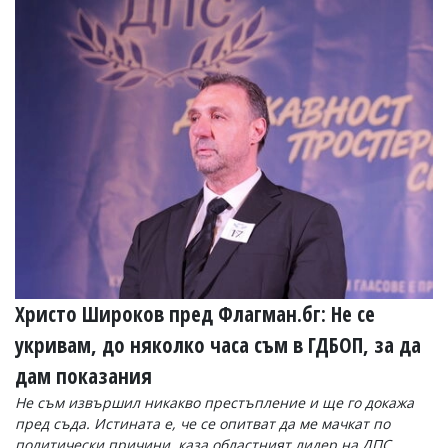
Коментарите
под
статиите
се
въвеждат
от
читателите
и
редакцията
не
носи
отговорност
за
тях!
Ако
откриете
Христо Широков пред Флагман.бг: Не се
обиден
за
укривам, до няколко часа съм в ГДБОП, за да
вас
коментар,
дам показания
моля
сигнализирайте
Не съм извършил никакво престъпление и ще го докажа
ни!
пред съда. Истината е, че се опитват да ме мачкат по
политически причини, каза областният лидер на ДПС