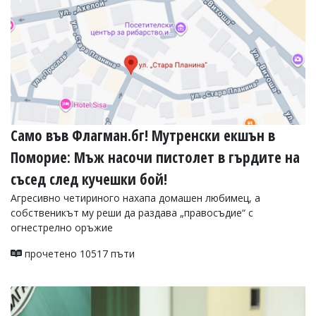
Само във Флагман.бг! Мутренски екшън в
Поморие: Мъж насочи пистолет в гърдите на
съсед след кучешки бой!
Агресивно четириного нахапа домашен любимец, а
собственикът му реши да раздава „правосъдие“ с
огнестрелно оръжие
прочетено 10517 пъти