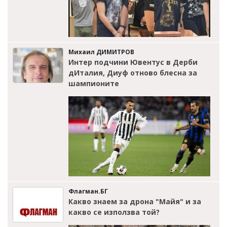
Михаил ДИМИТРОВ
Интер подчини Ювентус в Дерби
дИталия, Диуф отново блесна за
шампионите
Флагман.БГ
Какво знаем за дрона "Майя" и за
какво се използва той?