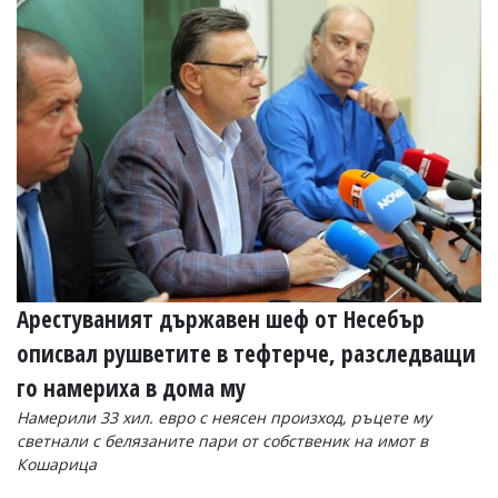
Арестуваният държавен шеф от Несебър
описвал рушветите в тефтерче, разследващи
го намериха в дома му
Намерили 33 хил. евро с неясен произход, ръцете му
светнали с белязаните пари от собственик на имот в
Кошарица