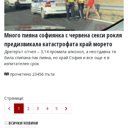
Много пияна софиянка с червена секси рокля
предизвикала катастрофата край морето
Дрегерът отчел – 3,14 промила алкохол, а неотдавна тя
била спипана пак пияна, но край София и все още е в
изпитателен срок
прочетено 23456 пъти
Страници:
1
2
3
4
5
ВСИЧКИ НОВИНИ