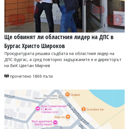
Ще обвинят ли областния лидер на ДПС в
Бургас Христо Широков
Прокуратурата решава съдбата на областния лидер на
ДПС-Бургас, а сред повторно задържаните е и директорът
на ВиК Цветан Мирчев
прочетено 1869 пъти