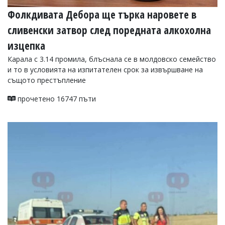
Фолкдивата Дебора ще търка наровете в
сливенски затвор след поредната алкохолна
изцепка
Карала с 3.14 промила, блъснала се в молдовско семейство
и то в условията на изпитателен срок за извършване на
същото престъпление
прочетено 16747 пъти