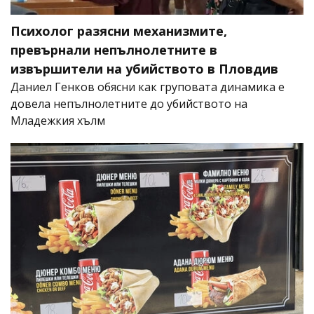
Психолог разясни механизмите,
превърнали непълнолетните в
извършители на убийството в Пловдив
Даниел Генков обясни как груповата динамика е
довела непълнолетните до убийството на
Младежкия хълм