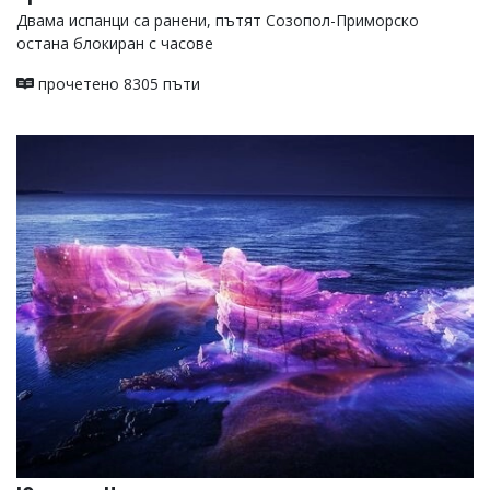
Двама испанци са ранени, пътят Созопол-Приморско
остана блокиран с часове
прочетено 8305 пъти