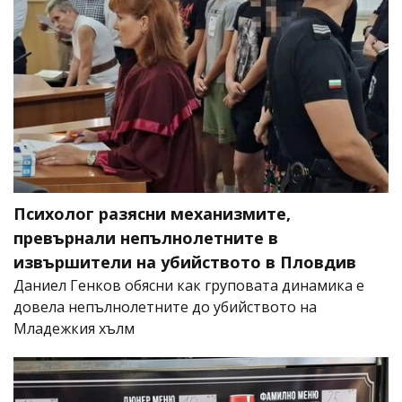
Психолог разясни механизмите,
превърнали непълнолетните в
извършители на убийството в Пловдив
Даниел Генков обясни как груповата динамика е
довела непълнолетните до убийството на
Младежкия хълм