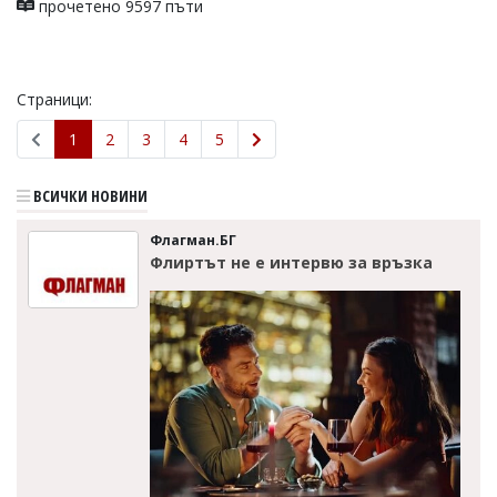
прочетено 9597 пъти
Страници:
1
2
3
4
5
ВСИЧКИ НОВИНИ
Флагман.БГ
Флиртът не е интервю за връзка