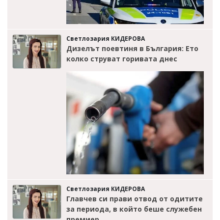
Светлозария КИДЕРОВА
Дизелът поевтиня в България: Ето
колко струват горивата днес
Светлозария КИДЕРОВА
Главчев си прави отвод от одитите
за периода, в който беше служебен
премиер