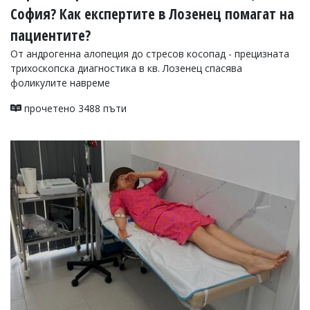
София? Как експертите в Лозенец помагат на
пациентите?
От андрогенна алопеция до стресов косопад - прецизната
трихоскопска диагностика в кв. Лозенец спасява
фоликулите навреме
прочетено 3488 пъти