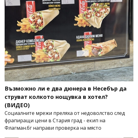
Възможно ли е два дюнера в Несебър да
струват колкото нощувка в хотел?
(ВИДЕО)
Социалните мрежи преляха от недоволство след
фрапиращи цени в Стария град - екип на
Флагман.бг направи проверка на място