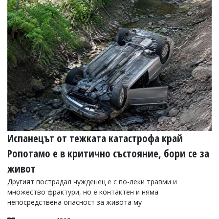
Коментарите
под
статиите
се
въвеждат
от
читателите
и
редакцията
не
носи
отговорност
за
тях!
Ако
Испанецът от тежката катастрофа край
откриете
Ропотамо е в критично състояние, бори се за
обиден
за
живот
вас
коментар,
Другият пострадал чужденец е с по-леки травми и
моля
множество фрактури, но е контактен и няма
сигнализирайте
непосредствена опасност за живота му
ни!