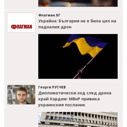
Флагман.БГ
Украйна: България не е била цел на
падналия дрон
Георги РУСЧЕВ
Дипломатически ход след дрона
край Кардам: МВнР привика
украинския посланик