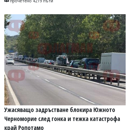
прочетено 4219 пъти
Ужасяващо задръстване блокира Южното
Черноморие след гонка и тежка катастрофа
край Ропотамо