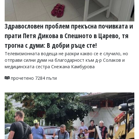
Здравословен проблем прекъсна почивката и
прати Петя Дикова в Спешното в Царево, тя
трогна с думи: В добри ръце сте!
Телевизионната водеща не разкри какво се е случило, но
отправи силни думи на благодарност към д-р Солаков и
медицинската сестра Снежана Камбурова
прочетено 7284 пъти