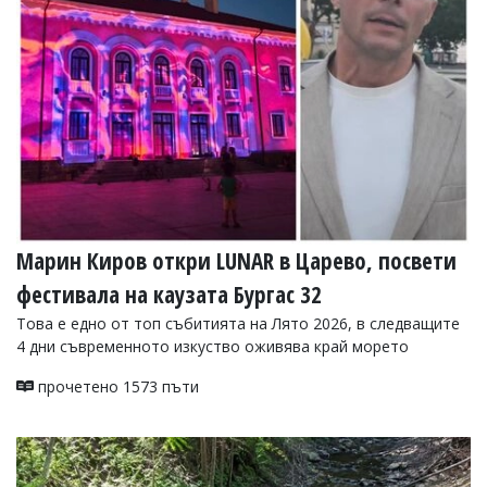
УКРАЙНА
СПОРТ
РАЗСЛЕДВАНЕ
БИЗНЕС
ЮГ
Управители:
Веселин
Василев,
Марин Киров откри LUNAR в Царево, посвети
email:
v.vasilev@flagman.bg
фестивала на каузата Бургас 32
Катя
Касабова,
Това е едно от топ събитията на Лято 2026, в следващите
еmail:
k.kassabova@flagman.bg
4 дни съвременното изкуство оживява край морето
Главен
прочетено 1573 пъти
редактор:
Иван
Колев,
email:
office@flagman.bg