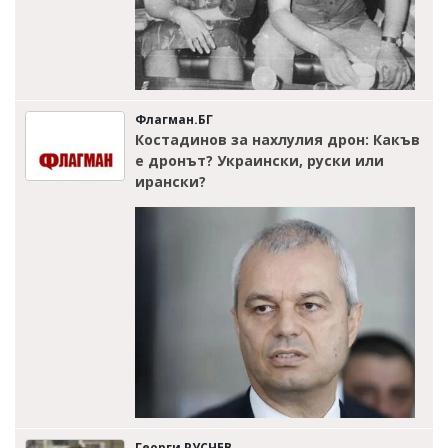
Флагман.БГ
Костадинов за нахлулия дрон: Какъв
е дронът? Украински, руски или
ирански?
Георги РУСЧЕВ