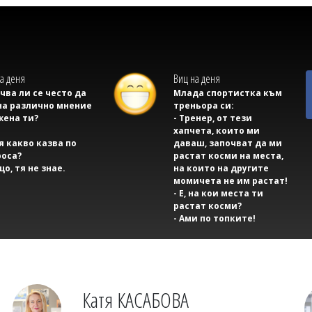
а деня
Виц на деня
учва ли се често да
Млада спортистка към
на различно мнение
треньора си:
жена ти?
- Тренер, от тези
хапчета, които ми
тя какво казва по
даваш, започват да ми
оса?
растат косми на места,
що, тя не знае.
на които на другите
момичета не им растат!
- Е, на кои места ти
растат косми?
- Ами по топките!
Катя КАСАБОВА