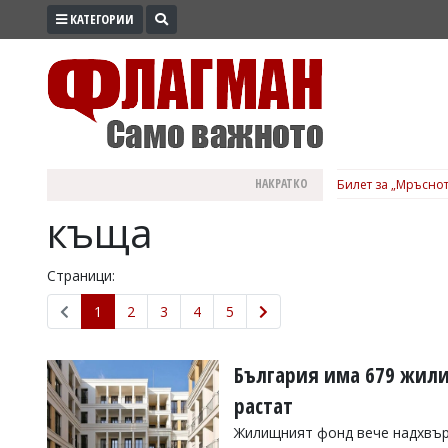
КАТЕГОРИИ
ПРОМО
ЗОНА
ИЗБОРИ
2026
ПРАКТИЧНО
НАКРАТКО
Билет за „Мръснот
КУЛТУРА
къща
ЗДРАВЕ
ПОЛИТИКА
Страници:
ОБЩИНИ
1
2
3
4
5
ОБЩЕСТВО
ЛАЙФСТАЙЛ
България има 679 жили
ВОЙНАТА
растат
В
Жилищният фонд вече надхвърл