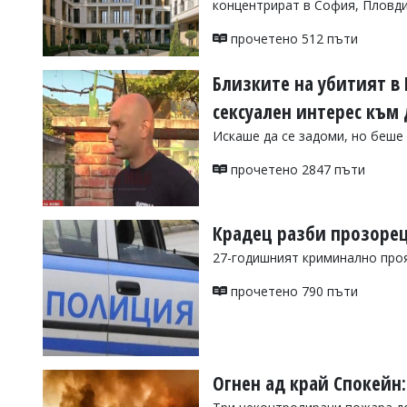
концентрират в София, Пловди
УКРАЙНА
СПОРТ
прочетено 512 пъти
РАЗСЛЕДВАНЕ
Близките на убитият в 
БИЗНЕС
сексуален интерес към
ЮГ
Искаше да се задоми, но беше
Управители:
прочетено 2847 пъти
Веселин
Василев,
email:
Крадец разби прозорец
v.vasilev@flagman.bg
Катя
27-годишният криминално проя
Касабова,
еmail:
k.kassabova@flagman.bg
прочетено 790 пъти
Главен
редактор:
Иван
Колев,
email:
Огнен ад край Спокейн:
office@flagman.bg