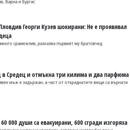
в, Варна и Бургас
Пловдив Георги Кузев шокирани: Не е проявявал
 деца
 много срамежлив, разказва първият му братовчед
 в Средец и отмъкна три килима и два парфюма
вен мъж е задържан, а част от откраднатите вещи са върнати
 60 000 души са евакуирани, 600 сгради изгоряха