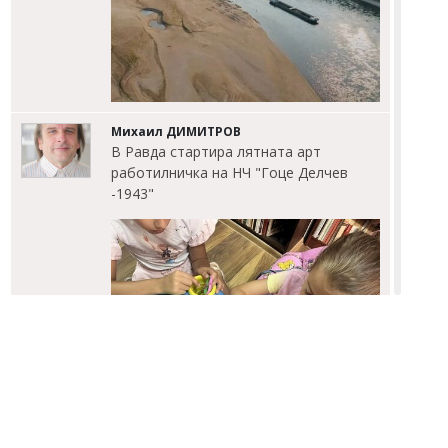
Михаил ДИМИТРОВ
В Равда стартира лятната арт
работилничка на НЧ "Гоце Делчев
-1943"