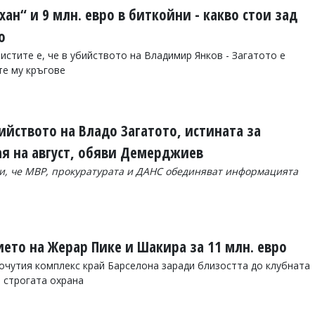
хан“ и 9 млн. евро в биткойни - какво стои зад
о
истите е, че в убийството на Владимир Янков - Загатото е
те му кръгове
ийството на Владо Загатото, истината за
ая на август, обяви Демерджиев
, че МВР, прокуратурата и ДАНС обединяват информацията
ето на Жерар Пике и Шакира за 11 млн. евро
чутия комплекс край Барселона заради близостта до клубната
 строгата охрана