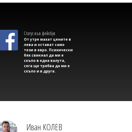
Михаил ДИМИТРОВ
Съветник иска да направи секс парти в
сградата на Общината, плаши със съд,
ако му откажат
Статус във фейсбук
От утре махат цените в
лева и остават само
тези в евро. Психически
бях свикнал да ми е
скъпо в една валута,
сега ще трябва да ми е
скъпо и в друга.
Михаил ДИМИТРОВ
Трима маскирани нападнаха и
изнасилиха млад мъж в Англия
Иван КОЛЕВ