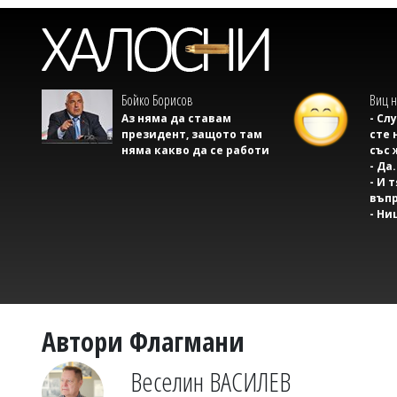
Бойко Борисов
Виц н
Аз няма да ставам
- Сл
президент, защото там
сте 
няма какво да се работи
със 
- Да.
- И 
въпр
- Ни
Автори Флагмани
Веселин ВАСИЛЕВ