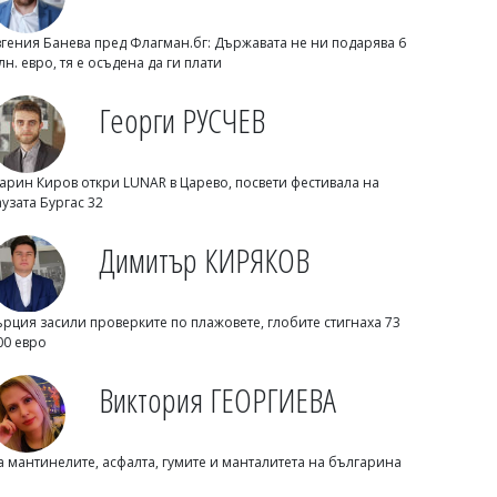
вгения Банева пред Флагман.бг: Държавата не ни подарява 6
лн. евро, тя е осъдена да ги плати
Георги РУСЧЕВ
арин Киров откри LUNAR в Царево, посвети фестивала на
аузата Бургас 32
Димитър КИРЯКОВ
Георги Рачев: Горещини до второ
Димитър КИРЯКОВ
пришествие, идват до 39 градуса
ърция засили проверките по плажовете, глобите стигнаха 73
00 евро
Виктория ГЕОРГИЕВА
а мантинелите, асфалта, гумите и манталитета на българина