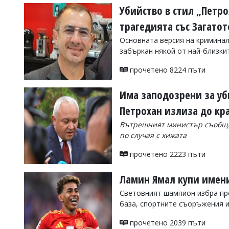
Убийство в стил „Петро
трагедията със Загатот
Основната версия на криминал
забъркан някой от най-близки
прочетено 8224 пъти
Има заподозрени за уб
Петрохан излиза до кр
Вътрешният министър съобщи
по случая с хижата
прочетено 2223 пъти
Ламин Ямал купи имени
Световният шампион избра про
база, спортните съоръжения и
прочетено 2039 пъти