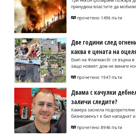
Три неконтролирани пожара до
принудиха властите да мобил
Коментарите
под
статиите
прочетено 1496 пъти
се
въвеждат
от
читателите
Две години след огнени
и
каква е цената на оцел
редакцията
не
Екип на Флагман.бг се върна в
носи
защо новият дом не винаги но
отговорност
за
прочетено 1947 пъти
тях!
Ако
откриете
Двама с качулки дебнел
обиден
за
заличи следите?
вас
Камера заснела подозрителни 
коментар,
моля
бизнесменът е бил нападнат и
сигнализирайте
ни!
прочетено 8946 пъти