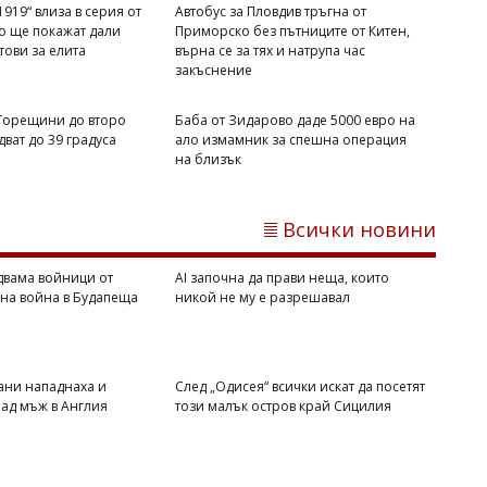
919“ влиза в серия от
Автобус за Пловдив тръгна от
то ще покажат дали
Приморско без пътниците от Китен,
отови за елита
върна се за тях и натрупа час
закъснение
 Горещини до второ
Баба от Зидарово даде 5000 евро на
ват до 39 градуса
ало измамник за спешна операция
Михаил ДИМИТРОВ
на близък
Мароко се чувства окуражено:
Влиянието на Тръмп е в светлината
на прожекторите след катастрофата в
Всички новини
Сеута
двама войници от
AI започна да прави неща, които
вна война в Будапеща
никой не му е разрешавал
ани нападнаха и
След „Одисея“ всички искат да посетят
ад мъж в Англия
този малък остров край Сицилия