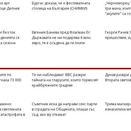
та арт
Бургас доказа, че е фестивалната
„Черноморец 1
оце Делчев
столица на България (СНИМКИ)
три мача, кои
"акулите" са г
и без ток
Евгения Банева пред Флагман.бг:
Георги Рачев:
еденията се
Държавата не ни подарява 6 млн.
пришествие, ид
на сезона
евро, тя е осъдена да ги плати
ите по
Те ни наблюдават: BBC разкри
Дунав разкри 
гнаха 73 000
тайната на гларусите, които тормозят
Втората свето
крайбрежните градове
ражено:
Съветник иска да направи секс парти
Трима маскир
в светлината
в сградата на Общината, плаши със
изнасилиха мл
катастрофата в
съд, ако му откажат