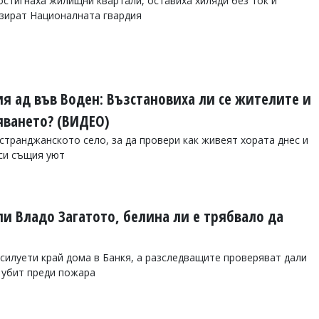
стигнаха жилищни квартали, оставиха хиляди без ток и
изират Националната гвардия
я ад във Воден: Възстановиха ли се жителите и
яването? (ВИДЕО)
 странджанското село, за да провери как живеят хората днес и
си същия уют
и Владо Загатото, белина ли е трябвало да
силуети край дома в Банкя, а разследващите проверяват дали
 убит преди пожара