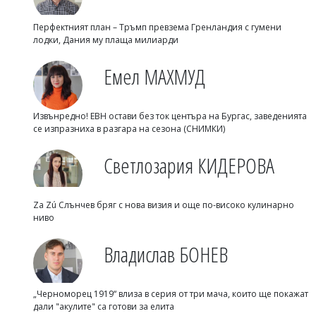
Перфектният план – Тръмп превзема Гренландия с гумени
лодки, Дания му плаща милиарди
Емел МАХМУД
Извънредно! ЕВН остави без ток центъра на Бургас, заведенията
се изпразниха в разгара на сезона (СНИМКИ)
Светлозария КИДЕРОВА
Za Zú Слънчев бряг с нова визия и още по-високо кулинарно
ниво
Владислав БОНЕВ
„Черноморец 1919“ влиза в серия от три мача, които ще покажат
дали "акулите" са готови за елита