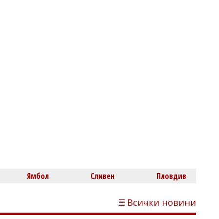
Нефтохимик привлече офанзивен
халф
Димитър КИРЯКОВ
Бургаска област вече има близо 338
хил. жилища, сградите се увеличиха с
453 за година
Ямбол
Сливен
Пловдив
Всички новини