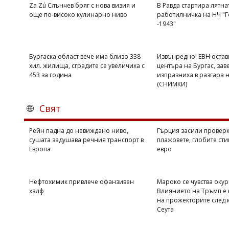
Za Zú Слънчев бряг с нова визия и
В Равда стартира лятна
още по-високо кулинарно ниво
работилничка на НЧ "Г
-1943"
Бургаска област вече има близо 338
Извънредно! ЕВН остав
хил. жилища, сградите се увеличиха с
центъра на Бургас, зав
453 за година
изпразниха в разгара 
(СНИМКИ)
Свят
Рейн падна до невиждано ниво,
Гърция засили проверк
сушата задушава речния транспорт в
плажовете, глобите сти
Европа
евро
Нефтохимик привлече офанзивен
Мароко се чувства оку
халф
Влиянието на Тръмп е 
на прожекторите след 
Сеута