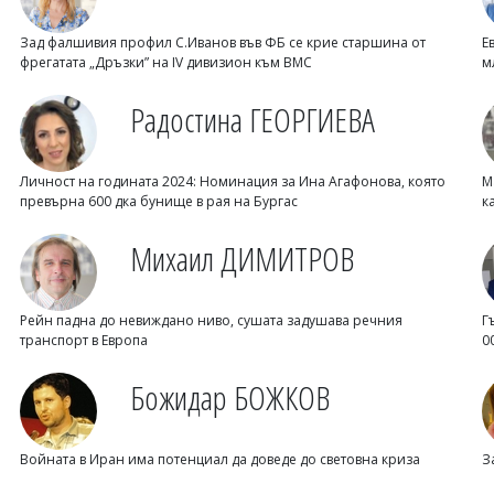
Зад фалшивия профил С.Иванов във ФБ се крие старшина от
Е
фрегатата „Дръзки” на IV дивизион към ВМС
м
Радостина ГЕОРГИЕВА
Личност на годината 2024: Номинация за Ина Агафонова, която
М
превърна 600 дка бунище в рая на Бургас
к
Михаил ДИМИТРОВ
Рейн падна до невиждано ниво, сушата задушава речния
Г
транспорт в Европа
0
Божидар БОЖКОВ
Войната в Иран има потенциал да доведе до световна криза
З