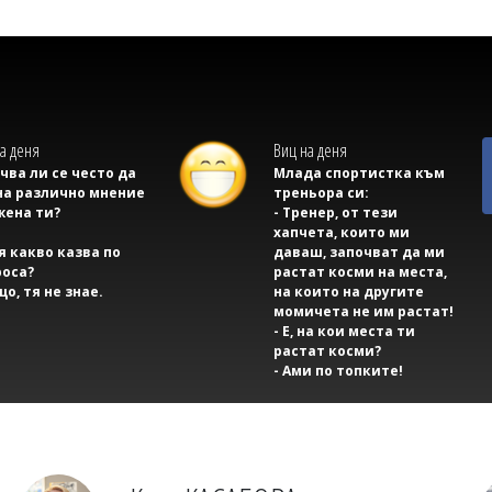
а деня
Виц на деня
учва ли се често да
Млада спортистка към
на различно мнение
треньора си:
жена ти?
- Тренер, от тези
хапчета, които ми
тя какво казва по
даваш, започват да ми
оса?
растат косми на места,
що, тя не знае.
на които на другите
момичета не им растат!
- Е, на кои места ти
растат косми?
- Ами по топките!