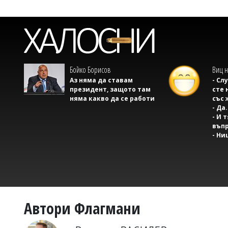
Бойко Борисов
Виц н
Аз няма да ставам
- Сл
президент, защото там
сте 
няма какво да се работи
със 
- Да.
- И 
въпр
- Ни
Автори Флагмани