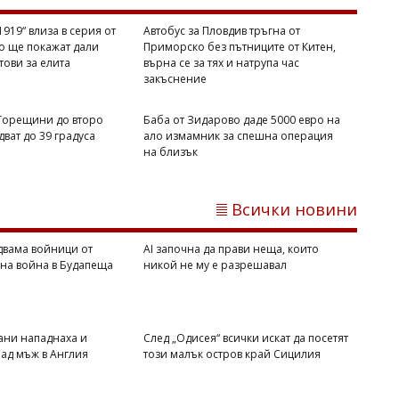
Димитър КИРЯКОВ
Гърция засили проверките по
919“ влиза в серия от
Автобус за Пловдив тръгна от
плажовете, глобите стигнаха 73 000
то ще покажат дали
Приморско без пътниците от Китен,
евро
отови за елита
върна се за тях и натрупа час
закъснение
 Горещини до второ
Баба от Зидарово даде 5000 евро на
ват до 39 градуса
ало измамник за спешна операция
на близък
Всички новини
двама войници от
AI започна да прави неща, които
вна война в Будапеща
никой не му е разрешавал
Димитър КИРЯКОВ
Дунав разкри двама войници от
Втората световна война в Будапеща
ани нападнаха и
След „Одисея“ всички искат да посетят
ад мъж в Англия
този малък остров край Сицилия