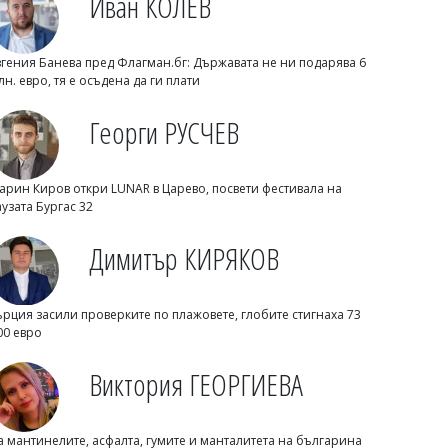
Иван КОЛЕВ
Нефтохимик привлече офанзивен
халф
вгения Банева пред Флагман.бг: Държавата не ни подарява 6
лн. евро, тя е осъдена да ги плати
Георги РУСЧЕВ
арин Киров откри LUNAR в Царево, посвети фестивала на
аузата Бургас 32
Димитър КИРЯКОВ
Димитър КИРЯКОВ
ърция засили проверките по плажовете, глобите стигнаха 73
Бургаска област вече има близо 338
00 евро
хил. жилища, сградите се увеличиха с
453 за година
Виктория ГЕОРГИЕВА
а мантинелите, асфалта, гумите и манталитета на българина