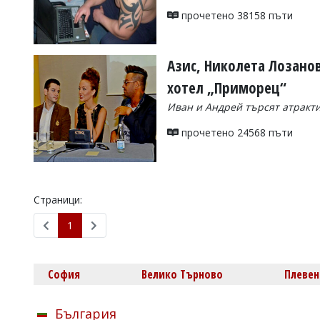
УКРАЙНА
прочетено 38158 пъти
СПОРТ
РАЗСЛЕДВАНЕ
Азис, Николета Лозанов
БИЗНЕС
хотел „Приморец“
ЮГ
Иван и Андрей търсят атракти
Управители:
прочетено 24568 пъти
Веселин
Василев,
email:
v.vasilev@flagman.bg
Катя
Страници:
Касабова,
еmail:
k.kassabova@flagman.bg
1
Главен
редактор:
Иван
София
Велико Търново
Плевен
Колев,
email:
office@flagman.bg
България