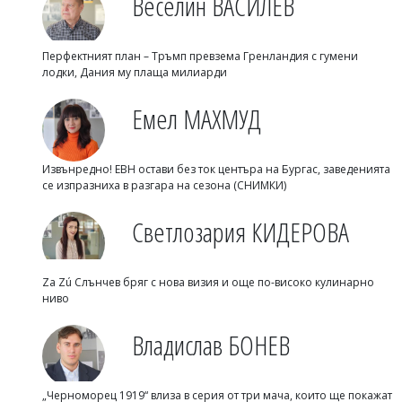
Веселин ВАСИЛЕВ
Перфектният план – Тръмп превзема Гренландия с гумени
лодки, Дания му плаща милиарди
Емел МАХМУД
Извънредно! ЕВН остави без ток центъра на Бургас, заведенията
се изпразниха в разгара на сезона (СНИМКИ)
Светлозария КИДЕРОВА
Za Zú Слънчев бряг с нова визия и още по-високо кулинарно
ниво
Владислав БОНЕВ
„Черноморец 1919“ влиза в серия от три мача, които ще покажат