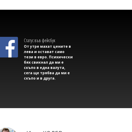
Статус във фейсбук
Михаил ДИМИТРОВ
От утре махат цените в
AI започна да прави неща, които
лева и остават само
никой не му е разрешавал
тези в евро. Психически
бях свикнал да ми е
скъпо в една валута,
сега ще трябва да ми е
скъпо и в друга.
Димитър КИРЯКОВ