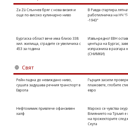
Коментарите
Za Zú Слънчев бряг с нова визия и
В Равда стартира лятна
под
още по-високо кулинарно ниво
работилничка на НЧ "Г
статиите
-1943"
се
въвеждат
от
читателите
Бургаска област вече има близо 338
Извънредно! ЕВН остав
и
хил. жилища, сградите се увеличиха с
центъра на Бургас, зав
редакцията
453 за година
изпразниха в разгара 
не
(СНИМКИ)
носи
отговорност
Свят
за
тях!
Ако
Рейн падна до невиждано ниво,
Гърция засили проверк
откриете
сушата задушава речния транспорт в
плажовете, глобите сти
обиден
Европа
евро
за
вас
коментар,
Нефтохимик привлече офанзивен
Мароко се чувства оку
моля
халф
Влиянието на Тръмп е 
сигнализирайте
на прожекторите след 
ни!
Сеута