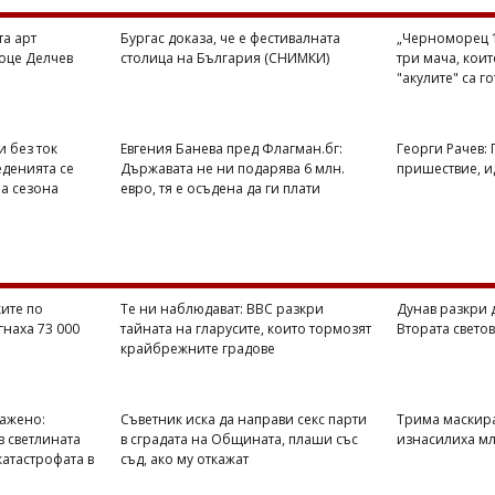
та арт
Бургас доказа, че е фестивалната
„Черноморец 1
оце Делчев
столица на България (СНИМКИ)
три мача, кои
"акулите" са г
и без ток
Евгения Банева пред Флагман.бг:
Георги Рачев:
еденията се
Държавата не ни подарява 6 млн.
пришествие, ид
на сезона
евро, тя е осъдена да ги плати
ите по
Те ни наблюдават: BBC разкри
Дунав разкри 
гнаха 73 000
тайната на гларусите, които тормозят
Втората свето
крайбрежните градове
ражено:
Съветник иска да направи секс парти
Трима маскир
в светлината
в сградата на Общината, плаши със
изнасилиха мл
катастрофата в
съд, ако му откажат