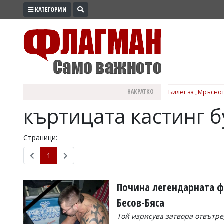
КАТЕГОРИИ
ПРОМО
ЗОНА
ИЗБОРИ
2026
ПРАКТИЧНО
НАКРАТКО
Билет за „Мръснот
КУЛТУРА
къртицата кастинг б
ЗДРАВЕ
ПОЛИТИКА
Страници:
ОБЩИНИ
1
ОБЩЕСТВО
ЛАЙФСТАЙЛ
Почина легендарната ф
ВОЙНАТА
Бесов-Бяса
В
Той изрисува затвора отвътре