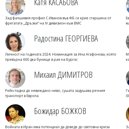
Катя КАСАБОВА
Зад фалшивия профил С.Иванов във ФБ се крие старшина от
Е
фрегатата „Дръзки” на IV дивизион към ВМС
м
Радостина ГЕОРГИЕВА
Личност на годината 2024: Номинация за Ина Агафонова, която
М
превърна 600 дка бунище в рая на Бургас
к
Михаил ДИМИТРОВ
Рейн падна до невиждано ниво, сушата задушава речния
Г
транспорт в Европа
0
Божидар БОЖКОВ
Войната в Иран има потенциал да доведе до световна криза
З