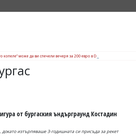
о копеле“ може да ви спечели вечеря за 200 евро в Dock 5, вижте подробн
ургас
игура от бургаския ъндърграунд Костадин
, докато изтърпяваше 3-годишната си присъда за рекет