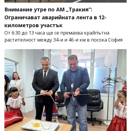
Внимание утре по АМ „Тракия“:
Ограничават аварийната лента в 12-
километров участък
От 6:30 до 13 часа ще се премахва крайпътна
растителност между 34-и и 46-и км в посока София