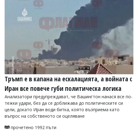
Тръмп е в капана на ескалацията, а войната с
Иран все повече губи политическа логика
Анализатори предупреждават, че Вашингтон нанася все по-
тежки удари, без да се доближава до политическите си
цели, докато Иран води битка, която възприема като
въпрос на собственото си оцеляване
прочетено 1992 пъти