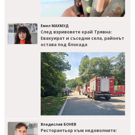
Емел МАХМУД
След взривовете край Трявна:
Евакуират и съседни села, районът
остава под блокада
Владислав БОНЕВ
Ресторантьор към недоволните: