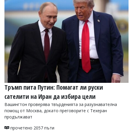
Коментарите
под
статиите
се
въвеждат
от
читателите
и
редакцията
не
носи
отговорност
за
тях!
Ако
Тръмп пита Путин: Помагат ли руски
откриете
обиден
сателити на Иран да избира цели
за
вас
Вашингтон проверява твърденията за разузнавателна
коментар,
помощ от Москва, докато преговорите с Техеран
моля
продължават
сигнализирайте
ни!
прочетено 2057 пъти