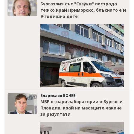
Бургазлия със "Сузуки" пострада
тежко край Приморско, блъснато е и
9-годишно дете
Владислав БОНЕВ
МВР отваря лаборатории в Бургас и
Пловдив, край на месеците чакане
за резултати