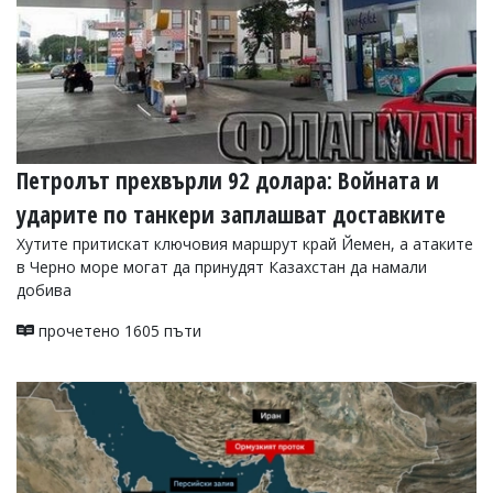
Петролът прехвърли 92 долара: Войната и
ударите по танкери заплашват доставките
Хутите притискат ключовия маршрут край Йемен, а атаките
в Черно море могат да принудят Казахстан да намали
добива
прочетено 1605 пъти