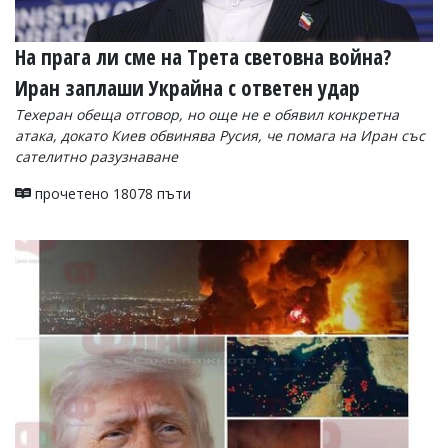
На прага ли сме на Трета световна война?
Иран заплаши Украйна с ответен удар
Техеран обеща отговор, но още не е обявил конкретна
атака, докато Киев обвинява Русия, че помага на Иран със
сателитно разузнаване
прочетено 18078 пъти