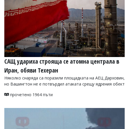
САЩ удариха строяща се атомна централа в
Иран, обяви Техеран
Няколко снаряда са поразили площадката на АЕЦ Дарховин,
но Вашингтон не е потвърдил атаката срещу ядрения обект
прочетено 1964 пъти