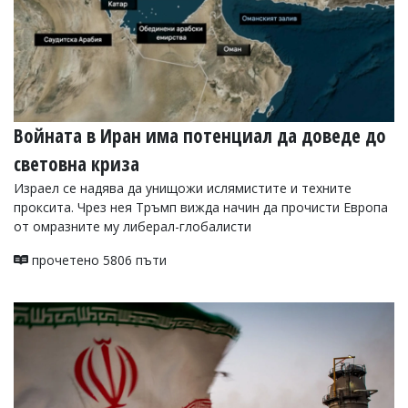
Войната в Иран има потенциал да доведе до
световна криза
Израел се надява да унищожи ислямистите и техните
проксита. Чрез нея Тръмп вижда начин да прочисти Европа
от омразните му либерал-глобалисти
прочетено 5806 пъти