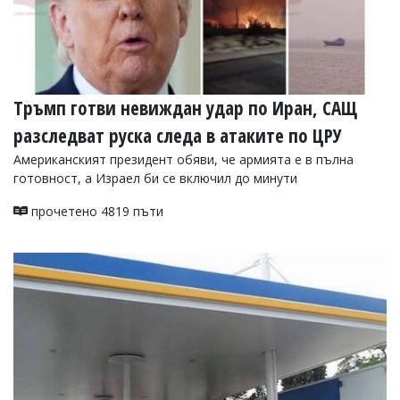
Тръмп готви невиждан удар по Иран, САЩ
разследват руска следа в атаките по ЦРУ
Американският президент обяви, че армията е в пълна
готовност, а Израел би се включил до минути
прочетено 4819 пъти