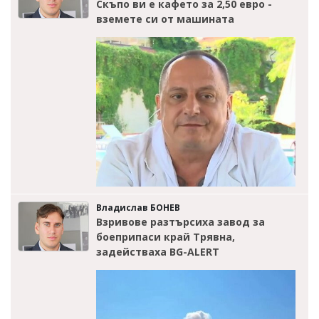
Скъпо ви е кафето за 2,50 евро -
вземете си от машината
Владислав БОНЕВ
Взривове разтърсиха завод за
боеприпаси край Трявна,
задействаха BG-ALERT