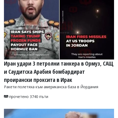
УКРАЙНА
СПОРТ
РАЗСЛЕДВАНЕ
БИЗНЕС
ЮГ
Управители:
Веселин
Василев,
Иран удари 3 петролни танкера в Ормуз, САЩ
email:
v.vasilev@flagman.bg
и Саудитска Арабия бомбардират
Катя
Касабова,
проирански проксита в Ирак
еmail:
k.kassabova@flagman.bg
Ракети полетяха към американска база в Йордания
Главен
редактор:
прочетено 3740 пъти
Иван
Колев,
email:
office@flagman.bg