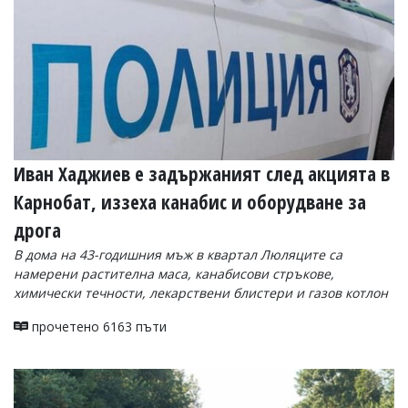
Иван Хаджиев е задържаният след акцията в
Карнобат, иззеха канабис и оборудване за
дрога
В дома на 43-годишния мъж в квартал Люляците са
намерени растителна маса, канабисови стръкове,
химически течности, лекарствени блистери и газов котлон
прочетено 6163 пъти