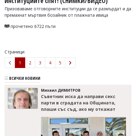
институциите спят! (СНИМКИ/ВИДЕО)
Призоваваме отговорните институции да се размърдат и да
премахнат мъртвия бозайник от плажната ивица
прочетено 6722 пъти
Страници:
1
2
3
4
5
ВСИЧКИ НОВИНИ
Михаил ДИМИТРОВ
Съветник иска да направи секс
парти в сградата на Общината,
плаши със съд, ако му откажат