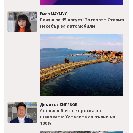
Емел МАХМУД
Важно за 15 август! Затварят Стария
Несебър за автомобили
Димитър КИРЯКОВ
Слънчев бряг се пръска по
шевовете: Хотелите са пълни на
100%