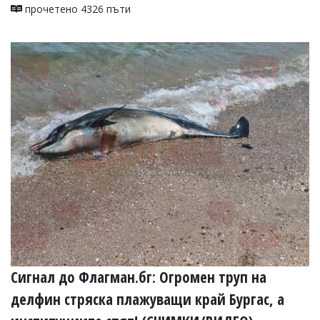
прочетено 4326 пъти
Сигнал до Флагман.бг: Огромен труп на
делфин стряска плажуващи край Бургас, а