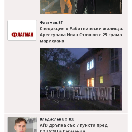
Флагман.БГ
Спецакция в Работнически жилища:
Арестуваха Иван Стоянов с 25 грама
марихуана
Владислав БОНЕВ
AfD дръпна със 7 пункта пред
CDU/CSU в Германия