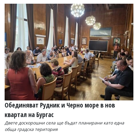
УКРАЙНА
СПОРТ
РАЗСЛЕДВАНЕ
БИЗНЕС
ЮГ
Управители:
Веселин
Василев,
email:
v.vasilev@flagman.bg
Катя
Касабова,
еmail:
k.kassabova@flagman.bg
Обединяват Рудник и Черно море в нов
Главен
редактор:
квартал на Бургас
Иван
Двете доскорошни села ще бъдат планирани като една
Колев,
email:
обща градска територия
office@flagman.bg