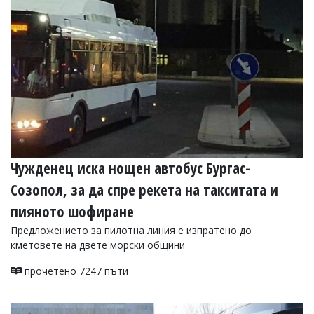
Чужденец иска нощен автобус Бургас-
Созопол, за да спре рекета на такситата и
пияното шофиране
Предложението за пилотна линия е изпратено до
кметовете на двете морски общини
прочетено 7247 пъти