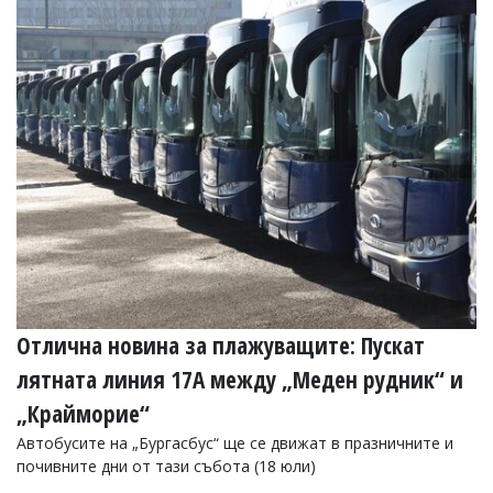
Отлична новина за плажуващите: Пускат
лятната линия 17А между „Меден рудник“ и
„Крайморие“
Автобусите на „Бургасбус“ ще се движат в празничните и
почивните дни от тази събота (18 юли)