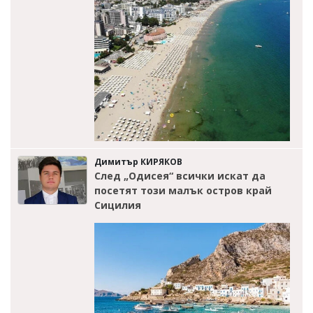
Димитър КИРЯКОВ
След „Одисея“ всички искат да
посетят този малък остров край
Сицилия