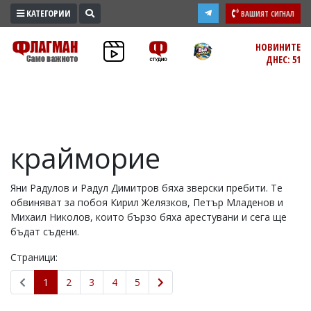
КАТЕГОРИИ
ВАШИЯТ СИГНАЛ
ПРОМО
НОВИНИТЕ
ДНЕС: 51
ЗОНА
ИЗБОРИ
2026
ПРАКТИЧНО
крайморие
КУЛТУРА
ЗДРАВЕ
Яни Радулов и Радул Димитров бяха зверски пребити. Те
ПОЛИТИКА
обвиняват за побоя Кирил Желязков, Петър Младенов и
ОБЩИНИ
Михаил Николов, които бързо бяха арестувани и сега ще
бъдат съдени.
ОБЩЕСТВО
ЛАЙФСТАЙЛ
Страници:
ВОЙНАТА
1
2
3
4
5
В