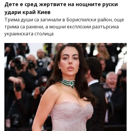
Дете е сред жертвите на нощните руски
удари край Киев
Трима души са загинали в Бориспилски район, още
трима са ранени, а мощни експлозии разтърсиха
украинската столица