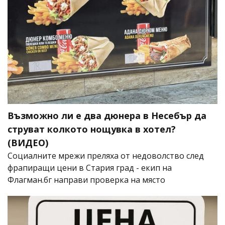
Възможно ли е два дюнера в Несебър да
струват колкото нощувка в хотел?
(ВИДЕО)
Социалните мрежи преляха от недоволство след
фрапиращи цени в Стария град - екип на
Флагман.бг направи проверка на място