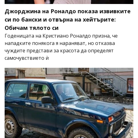
Джорджина на Роналдо показа извивките
си по бански и отвърна на хейтърите:
Обичам тялото си
Годеницата на Кристиано Роналдо призна, че
нападките понякога я нараняват, но отказва
чуждите представи за красота да определят
самочувствието ѝ