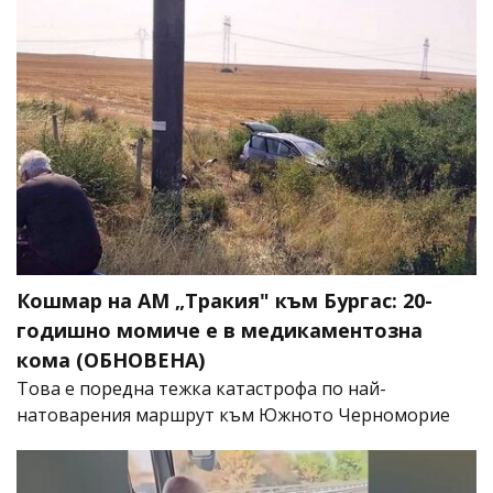
Кошмар на АМ „Тракия" към Бургас: 20-
годишно момиче е в медикаментозна
кома (ОБНОВЕНА)
Това е поредна тежка катастрофа по най-
натоварения маршрут към Южното Черноморие