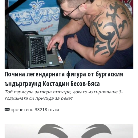
УКРАЙНА
СПОРТ
РАЗСЛЕДВАНЕ
БИЗНЕС
ЮГ
Управители:
Веселин
Василев,
Почина легендарната фигура от бургаския
email:
v.vasilev@flagman.bg
ъндърграунд Костадин Бесов-Бяса
Катя
Касабова,
Той изрисува затвора отвътре, докато изтърпяваше 3-
еmail:
k.kassabova@flagman.bg
годишната си присъда за рекет
Главен
прочетено 38218 пъти
редактор:
Иван
Колев,
email:
office@flagman.bg