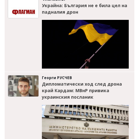
Украйна: България не е била цел на
падналия дрон
Георги РУСЧЕВ
Дипломатически ход след дрона
край Кардам: МВнР привика
украинския посланик