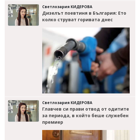
Светлозария КИДЕРОВА
Дизелът поевтиня в България: Ето
колко струват горивата днес
Светлозария КИДЕРОВА
Главчев си прави отвод от одитите
за периода, в който беше служебен
премиер