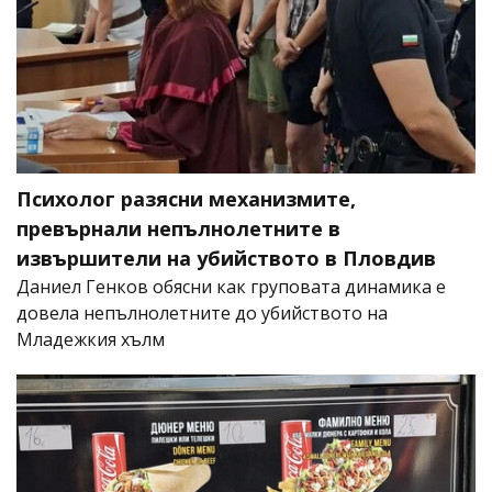
Психолог разясни механизмите,
превърнали непълнолетните в
извършители на убийството в Пловдив
Даниел Генков обясни как груповата динамика е
довела непълнолетните до убийството на
Младежкия хълм