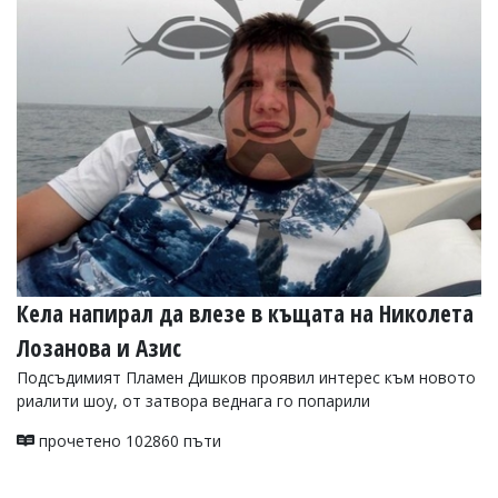
Коментарите
под
статиите
се
въвеждат
от
читателите
и
редакцията
не
носи
отговорност
за
тях!
Ако
Кела напирал да влезе в къщата на Николета
откриете
Лозанова и Азис
обиден
за
Подсъдимият Пламен Дишков проявил интерес към новото
вас
риалити шоу, от затвора веднага го попарили
коментар,
моля
прочетено 102860 пъти
сигнализирайте
ни!