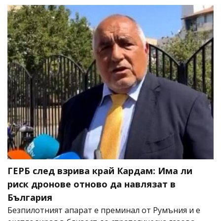
ГЕРБ след взрива край Кардам: Има ли
риск дронове отново да навлязат в
България
Безпилотният апарат е преминал от Румъния и е