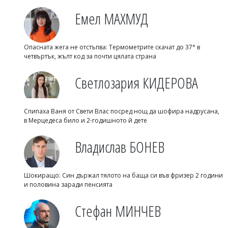
Емел МАХМУД
Опасната жега не отстъпва: Термометрите скачат до 37° в
четвъртък, жълт код за почти цялата страна
Светлозария КИДЕРОВА
Спипаха Ваня от Свети Влас посред нощ да шофира надрусана,
в Мерцедеса било и 2-годишното й дете
Владислав БОНЕВ
Шокиращо: Син държал тялото на баща си във фризер 2 години
и половина заради пенсията
Стефан МИНЧЕВ