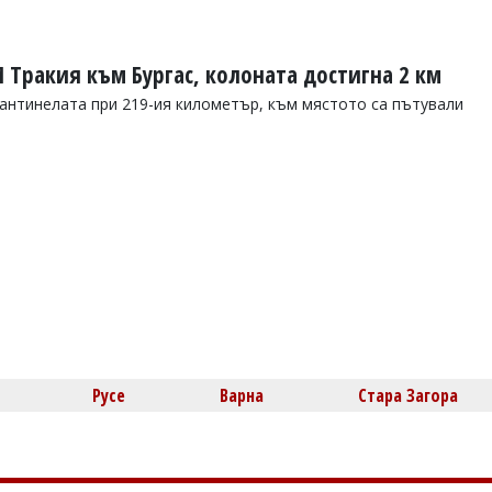
 Тракия към Бургас, колоната достигна 2 км
мантинелата при 219-ия километър, към мястото са пътували
Русе
Варна
Стара Загора