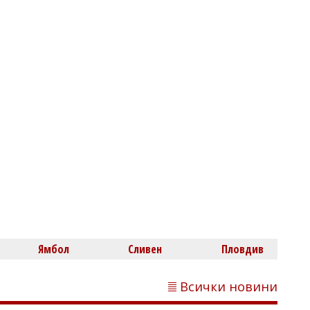
Владислав БОНЕВ
Шокиращо: Син държал тялото на
баща си във фризер 2 години и
половина заради пенсията
Ямбол
Сливен
Пловдив
Всички новини