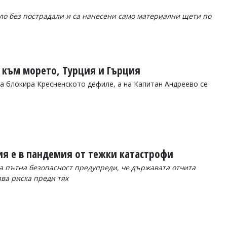
ло без пострадали и са нанесени само материални щети по
и към морето, Турция и Гърция
 блокира Кресненското дефиле, а на Капитан Андреево се
ия е в пандемия от тежки катастрофи
а пътна безопасност предупреди, че държавата отчита
ява риска преди тях