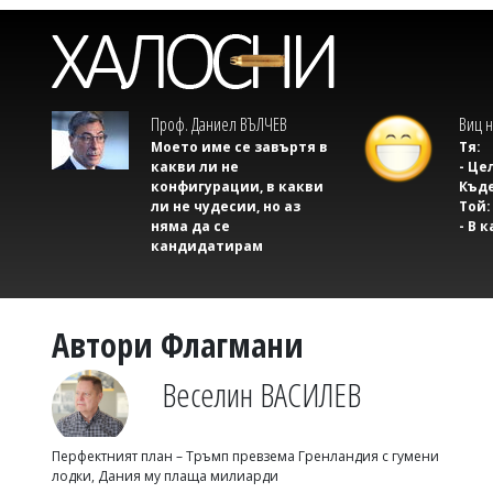
Проф. Даниел ВЪЛЧЕВ
Виц н
Моето име се завъртя в
Тя:
какви ли не
- Це
конфигурации, в какви
Къде
ли не чудесии, но аз
Той:
няма да се
- В 
кандидатирам
Автори Флагмани
Веселин ВАСИЛЕВ
Перфектният план – Тръмп превзема Гренландия с гумени
лодки, Дания му плаща милиарди