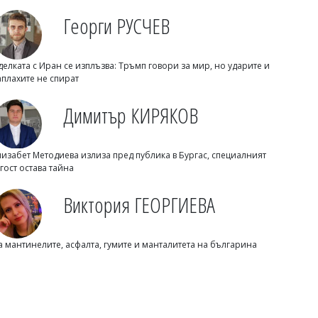
Георги РУСЧЕВ
делката с Иран се изплъзва: Тръмп говори за мир, но ударите и
аплахите не спират
Димитър КИРЯКОВ
Светлозария КИДЕРОВА
Германия губи работниците от
лизабет Методиева излиза пред публика в Бургас, специалният
Източна Европа: 45 000 повече си
 гост остава тайна
тръгнаха
Виктория ГЕОРГИЕВА
а мантинелите, асфалта, гумите и манталитета на българина