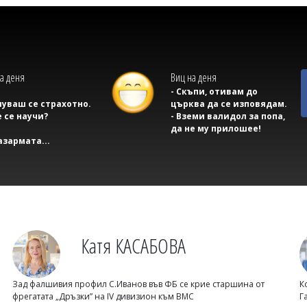
а деня
Виц на деня
- Скъпи, отивам до
луваш се страхотно.
църква да се изповядам.
 се научи?
- Вземи валидол за попа,
да не му прилошее!
казармата...
Катя КАСАБОВА
Зад фалшивия профил С.Иванов във ФБ се крие старшина от
К
фрегатата „Дръзки” на IV дивизион към ВМС
Г