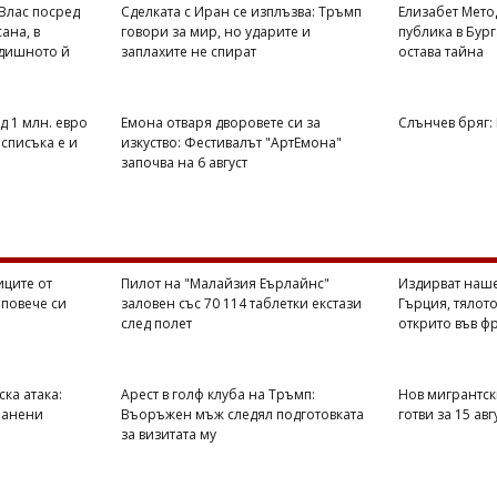
 Влас посред
Сделката с Иран се изплъзва: Тръмп
Елизабет Мето
ана, в
говори за мир, но ударите и
публика в Бург
одишното й
заплахите не спират
остава тайна
д 1 млн. евро
Емона отваря дворовете си за
Слънчев бряг:
 списъка е и
изкуство: Фестивалът "АртЕмона"
започва на 6 август
ците от
Пилот на "Малайзия Еърлайнс"
Издирват наше
 повече си
заловен със 70 114 таблетки екстази
Гърция, тялото
след полет
открито във ф
ска атака:
Арест в голф клуба на Тръмп:
Нов мигрантск
 ранени
Въоръжен мъж следял подготовката
готви за 15 авг
за визитата му