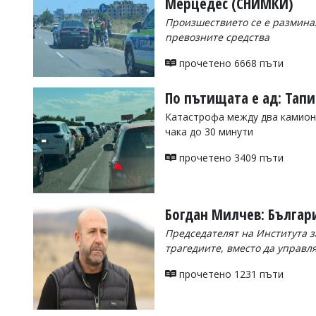
Мерцедес (СНИМКИ)
Коментарите
Произшествието се е размина
под
превозните средства
статиите
се
прочетено 6668 пъти
въвеждат
от
читателите
По пътищата е ад: Тап
и
Катастрофа между два камиона
редакцията
не
чака до 30 минути
носи
отговорност
прочетено 3409 пъти
за
тях!
Ако
откриете
Богдан Милчев: Българ
обиден
за
Председателят на Института з
вас
трагедиите, вместо да управл
коментар,
моля
прочетено 1231 пъти
сигнализирайте
ни!