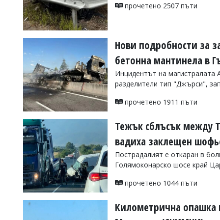
УКРАЙНА
прочетено 2507 пъти
СПОРТ
РАЗСЛЕДВАНЕ
Нови подробности за з
БИЗНЕС
бетонна мантинела в Г
ЮГ
Инцидентът на магистралата А
разделители тип "Джърси", за
Управители:
Веселин
прочетено 1911 пъти
Василев,
email:
Тежък сблъсък между Т
v.vasilev@flagman.bg
Катя
вадиха заклещен шофь
Касабова,
еmail:
k.kassabova@flagman.bg
Пострадалият е откаран в бол
Голямоконарско шосе край Ц
Главен
редактор:
прочетено 1044 пъти
Иван
Колев,
email:
Километрична опашка 
office@flagman.bg