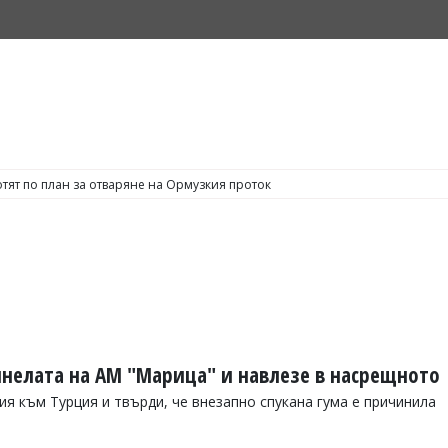
тят по план за отваряне на Ормузкия проток
нелата на АМ "Марица" и навлезе в насрещното
 към Турция и твърди, че внезапно спукана гума е причинила