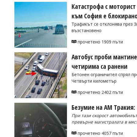
Катастрофа с моторист
към София е блокиран
Трафикът се отклонява през З
възстановено
прочетено 1909 пъти
Автобус проби мантине
четирима са ранени
Бетонен ограничител спрял пр
Четвърти километър
прочетено 2402 пъти
Безумие на АМ Тракия: 
При тази скорост автомобилът
превърне магистралата в мяст
прочетено 4057 пъти