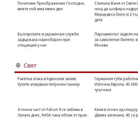
Почитаме Преображение Господне,
Спипаха Ваня от Свети
вижте кой има имен ден
нощ да шофира надрус
Мерцедеса било и 2-г
дете
Българските и украински служби
Парламентът заделя на
задържаха наркобарон при
за самолетни билети, в
спецакция у нас
Москва
Свят
Ракетна атака в Аденския залив:
Германия губи работни
Хутите атакуваха петролен танкер
Източна Европа: 45 000
тръгнаха
4-тонна част от Falcon 9 се забива в
Киев в огнен ад след ру
Луната днес, NASA чака облак от прах
Двама загинаха, 45 са