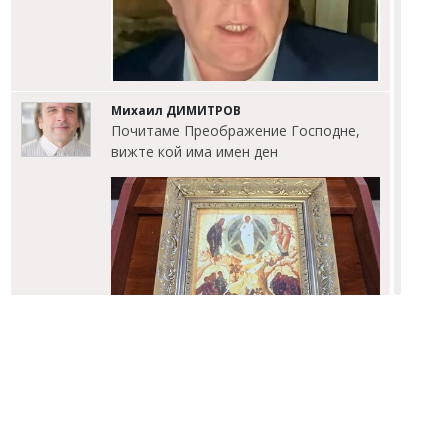
Михаил ДИМИТРОВ
Почитаме Преображение Господне,
вижте кой има имен ден
Михаил ДИМИТРОВ
Краят на август сбъдва стара мечта