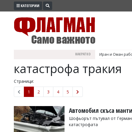
КАТЕГОРИИ
ПРОМО
ЗОНА
ИЗБОРИ
2026
ПРАКТИЧНО
НАКРАТКО
Иран и Оман рабо
КУЛТУРА
катастрофа тракия
ЗДРАВЕ
ПОЛИТИКА
Страници:
ОБЩИНИ
1
2
3
4
5
ОБЩЕСТВО
ЛАЙФСТАЙЛ
Автомобил скъса манти
ВОЙНАТА
Шофьорът пътувал от Германия
катастрофата
В