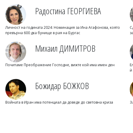
Радостина ГЕОРГИЕВА
Личност на годината 2024: Номинация за Ина Агафонова, която
С
превърна 600 дка бунище в рая на Бургас
з
Михаил ДИМИТРОВ
Почитаме Преображение Господне, вижте кой има имен ден
Е
ѝ
Божидар БОЖКОВ
Войната в Иран има потенциал да доведе до световна криза
З