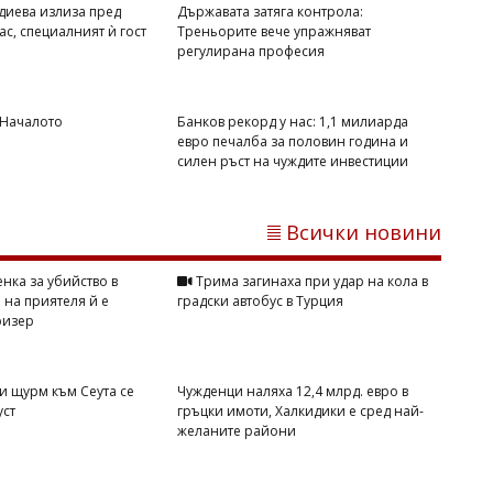
диева излиза пред
Държавата затяга контрола:
ас, специалният ѝ гост
Треньорите вече упражняват
регулирана професия
 Началото
Банков рекорд у нас: 1,1 милиарда
Светлозария КИДЕРОВА
евро печалба за половин година и
Държавата затяга контрола:
силен ръст на чуждите инвестиции
Треньорите вече упражняват
регулирана професия
Всички новини
нка за убийство в
Трима загинаха при удар на кола в
 на приятеля й е
градски автобус в Турция
ризер
и щурм към Сеута се
Чужденци наляха 12,4 млрд. евро в
уст
гръцки имоти, Халкидики е сред най-
желаните райони
Светлозария КИДЕРОВА