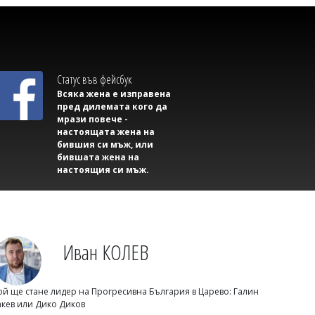
Парламентът заделя над 1 млн. евро
за самолетни билети, в списъка е и
Москва
Статус във фейсбук
Всяка жена е изправена
пред дилемата кого да
мрази повече -
настоящата жена на
бившия си мъж, или
бившата жена на
настоящия си мъж.
Димитър КИРЯКОВ
Екшън: Мъж бяга от полицията със
Иван КОЛЕВ
самоделно електрическо бъги
(СНИМКА)
ой ще стане лидер на Прогресивна България в Царево: Галин
акев или Дико Диков