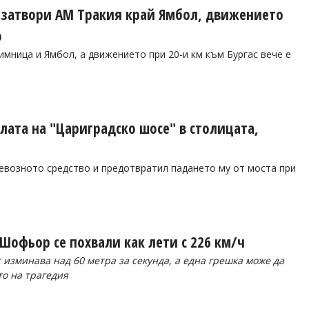
 затвори АМ Тракия край Ямбол, движението
о
имница и Ямбол, а движението при 20-и км към Бургас вече е
лата на "Цариградско шосе" в столицата,
евозното средство и предотвратил падането му от моста при
Шофьор се похвали как лети с 226 км/ч
 изминава над 60 метра за секунда, а една грешка може да
о на трагедия