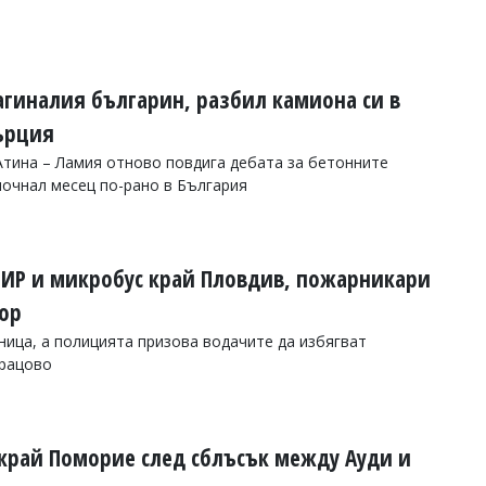
агиналия българин, разбил камиона си в
ърция
тина – Ламия отново повдига дебата за бетонните
почнал месец по-рано в България
ИР и микробус край Пловдив, пожарникари
ор
ница, а полицията призова водачите да избягват
арацово
край Поморие след сблъсък между Ауди и