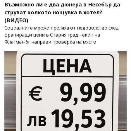
Възможно ли е два дюнера в Несебър да
струват колкото нощувка в хотел?
(ВИДЕО)
Социалните мрежи преляха от недоволство след
фрапиращи цени в Стария град - екип на
Флагман.бг направи проверка на място