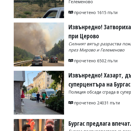
Гелеменово
УКРАЙНА
СПОРТ
прочетено 1615 пъти
РАЗСЛЕДВАНЕ
Извънредно! Затвориха
БИЗНЕС
при Церово
ЮГ
Силният вятър разраства пожа
през Мирово и Гелеменово
Управители:
Веселин
прочетено 6502 пъти
Василев,
email:
Извънредно! Хазарт, д
v.vasilev@flagman.bg
Катя
суперцентъра на Бургас
Касабова,
еmail:
k.kassabova@flagman.bg
Полиция обсади сграда в супе
Главен
прочетено 24031 пъти
редактор:
Иван
Колев,
email:
Бургас предлага впеча
office@flagman.bg