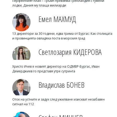
Перфектният план – Тръмп превзема Гренландия с гумени
лодки, Дания му плаща милиарди
Емел МАХМУД
13 директори за 30 години, едва трима от Бургас: Как столицата
и провинцията овладяха поста в морския град
Светлозария КИДЕРОВА
Христо Ичев е новият директор на ОДМВР-Бургас, Иван
Демерджиев го представя утре сутринта
Владислав БОНЕВ
Оток на устните и задух след ужилване изискват незабавен
сигнал на 112