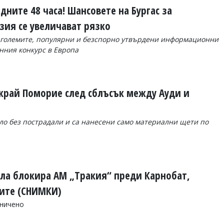
дните 48 часа! Шансовете на Бургас за
зия се увеличават рязко
й-големите, популярни и безспорно утвърдени информационни
нния конкурс в Европа
край Поморие след сблъсък между Ауди и
ло без пострадали и са нанесени само материални щети по
ла блокира АМ „Тракия“ преди Карнобат,
вите (СНИМКИ)
аничено