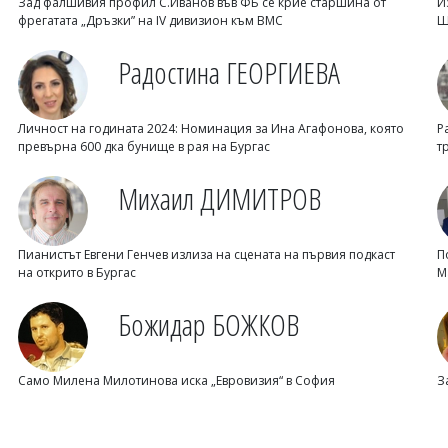
Зад фалшивия профил С.Иванов във ФБ се крие старшина от
И
фрегатата „Дръзки” на IV дивизион към ВМС
Ш
Радостина ГЕОРГИЕВА
Личност на годината 2024: Номинация за Ина Агафонова, която
Р
превърна 600 дка бунище в рая на Бургас
т
Михаил ДИМИТРОВ
Пианистът Евгени Генчев излиза на сцената на първия подкаст
П
на открито в Бургас
М
Божидар БОЖКОВ
Само Милена Милотинова иска „Евровизия“ в София
З