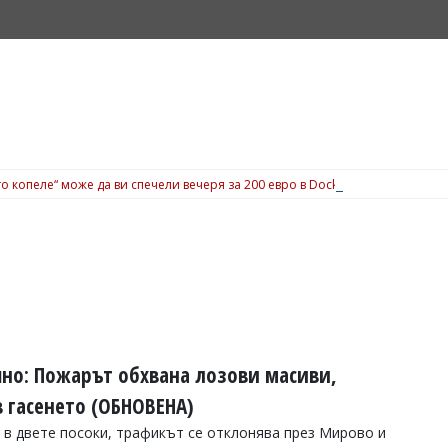
о копеле“ може да ви спечели вечеря за 200 евро в Dock 5, вижте подробн
шно: Пожарът обхвана лозови масиви,
 гасенето (ОБНОВЕНА)
 в двете посоки, трафикът се отклонява през Мирово и