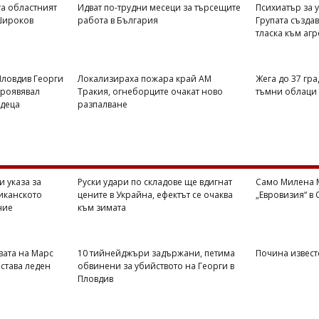
та областният
Идват по-трудни месеци за търсещите
Психиатър за у
Широков
работа в България
Групата създа
тласка към аг
Пловдив Георги
Локализираха пожара край АМ
Жега до 37 гра
проявявал
Тракия, огнеборците очакат ново
тъмни облаци 
 деца
разпалване
и указа за
Руски удари по складове ще вдигнат
Само Милена 
иканското
цените в Украйна, ефектът се очаква
„Евровизия“ в
ние
към зимата
вата на Марс
10 тийнейджъри задържани, петима
Почина извест
остава леден
обвинени за убийството на Георги в
Пловдив