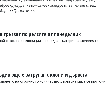
 различно преживяване - компактен град край морето,
нфраструктура и възможност конкурсът да излезе отвъд
а Боряна Граматикова
ка тръгват по релсите от понеделник
ай-старите композиции в Западна България, а Siemens се
вдив още е затрупан с клони и дървета
озването на огромното количество дървесна маса се проточи