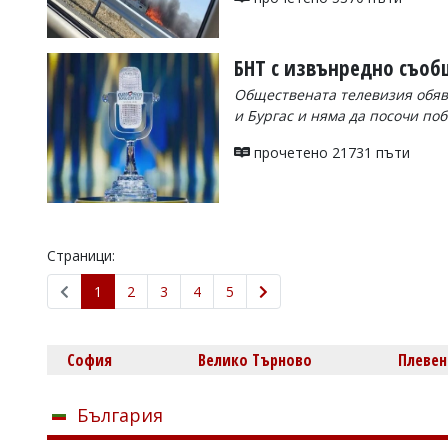
БНТ с извънредно съоб
Обществената телевизия обяв
и Бургас и няма да посочи по
прочетено 21731 пъти
Страници:
1
2
3
4
5
София
Велико Търново
Плевен
България