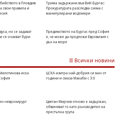
към зимата
бийството в Пловдив:
Трима задържани във ВиК-Бургас:
ва свои правила и
Прокуратурата разследва схема с
ресия
манипулирани водомери
дуса, но се задават
Предимството на Бургас пред София
и се очакват бури
е, че може да предложи Евровизия с
дъх на море
Всички новини
Милотинова иска
ЦСКА изигра най-добрия си мач от
Флагман.БГ
 София
години и смаза Макаби с 3:0
Дневен хороскоп за 7 август: Телецът
с шанс за бърза печалба, Водолеите
пред съдбоносен избор
ен неврохирург
Цветан Мирчев отново е задържан,
обвиняват го като ръководител на
престъпна група