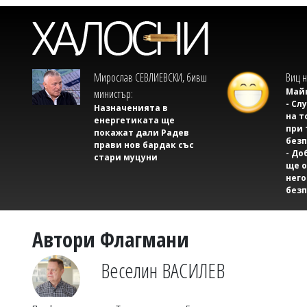
Мирослав СЕВЛИЕВСКИ, бивш
Виц н
Майк
министър:
- Сл
Назначенията в
на т
енергетиката ще
при 
покажат дали Радев
безп
прави нов бардак със
- До
стари муцуни
ще о
него
безп
Автори Флагмани
Веселин ВАСИЛЕВ