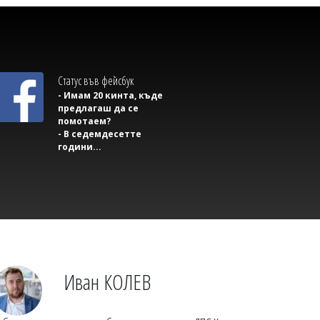
Статус във фейсбук
Владислав БОНЕВ
- Имам 20 кинта, къде
Оток на устните и задух след
предлагаш да се
ужилване изискват незабавен сигнал
помотаем?
- В седемдесетте
на 112
години...
Иван КОЛЕВ