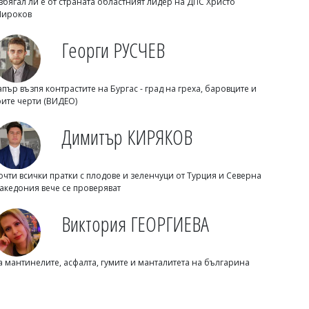
Михаил ДИМИТРОВ
збягал ли е от страната областният лидер на ДПС Христо
ЦСКА изигра най-добрия си мач от
ироков
години и смаза Макаби с 3:0
Георги РУСЧЕВ
апър възпя контрастите на Бургас - град на греха, баровците и
рите черти (ВИДЕО)
Димитър КИРЯКОВ
очти всички пратки с плодове и зеленчуци от Турция и Северна
акедония вече се проверяват
Виктория ГЕОРГИЕВА
а мантинелите, асфалта, гумите и манталитета на българина
Димитър КИРЯКОВ