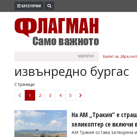
КАТЕГОРИИ
ПРОМО
ЗОНА
ИЗБОРИ
2026
ПРАКТИЧНО
НАКРАТКО
Билет за „Мръснот
КУЛТУРА
извънредно бургас
ЗДРАВЕ
ПОЛИТИКА
Страници:
ОБЩИНИ
1
2
3
4
5
ОБЩЕСТВО
ЛАЙФСТАЙЛ
На АМ „Тракия” е стра
ВОЙНАТА
хеликоптер се включи в
В
АМ Тракия остава затворена и