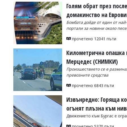
Голям обрат през после
домакинство на Eврови
Бомбата дойде от един от на
портали за новини около песе
прочетено 12041 пъти
Километрична опашка 
Мерцедес (СНИМКИ)
Произшествието се е размина
превозните средства
прочетено 6843 пъти
Извънредно: Горяща ко
огънят плъзна към ни
Движението към Бургас е огр
прочетено 5370 пъти