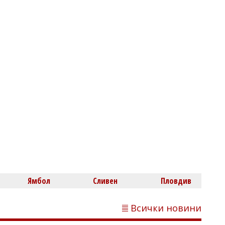
Михаил ДИМИТРОВ
Тръмп подписа два нови указа за
ограничаване на американското
гражданство по рождение
Ямбол
Сливен
Пловдив
Михаил ДИМИТРОВ
Руски удари по складове ще вдигнат
Всички новини
цените в Украйна, ефектът се очаква