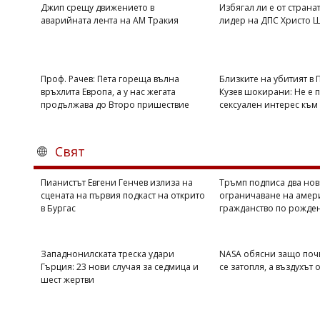
Джип срещу движението в
Избягал ли е от страна
аварийната лента на АМ Тракия
лидер на ДПС Христо 
Проф. Рачев: Пета гореща вълна
Близките на убитият в 
връхлита Европа, а у нас жегата
Кузев шокирани: Не е 
продължава до Второ пришествие
сексуален интерес към
Свят
Пианистът Евгени Генчев излиза на
Тръмп подписа два нов
сцената на първия подкаст на открито
ограничаване на амер
в Бургас
гражданство по рожде
Западнонилската треска удари
NASA обясни защо поч
Гърция: 23 нови случая за седмица и
се затопля, а въздухът 
шест жертви