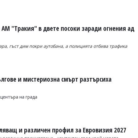
 АМ "Тракия" в двете посоки заради огнения ад
ра, гъст дим покри аутобана, а полицията отбива трафика
ългове и мистериозна смърт разтърсиха
рцентъра на града
тляващ и различен профил за Евровизия 2027