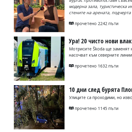
Бургас противопоставя съвсем
модерна зала, туристическа и
Коментарите
под
стените на арената, подчерт
статиите
се
прочетено 2242 пъти
въвеждат
от
читателите
Ура! 20 чисто нови вла
и
Мотрисите Škoda ще заменят н
редакцията
не
насочват към северните линии
носи
отговорност
прочетено 1632 пъти
за
тях!
Ако
откриете
10 дни след бурята Пло
обиден
за
Улиците са проходими, но изв
вас
коментар,
прочетено 1145 пъти
моля
сигнализирайте
ни!