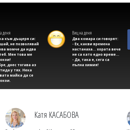
а деня
Виц на деня
а към дъщеря си:
Два комара си говорят:
ушай, не позволявай
- Ех, какви времена
ова момче да идва
настанаха... хората вече
теб. Мен това ме
не са като едно време...
окои!
- Да, така е, сега са
бре, днес тогава аз
пълна химия!
тида у тях. Нека
вата майка да се
окои.
Катя КАСАБОВА