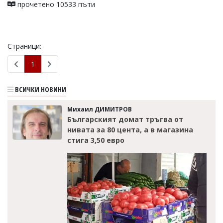
прочетено 10533 пъти
Коментарите
под
статиите
се
Страници:
въвеждат
от
1
читателите
и
редакцията
ВСИЧКИ НОВИНИ
не
носи
Михаил ДИМИТРОВ
отговорност
за
Българският домат тръгва от
тях!
нивата за 80 цента, а в магазина
Ако
стига 3,50 евро
откриете
обиден
за
вас
коментар,
моля
сигнализирайте
ни!