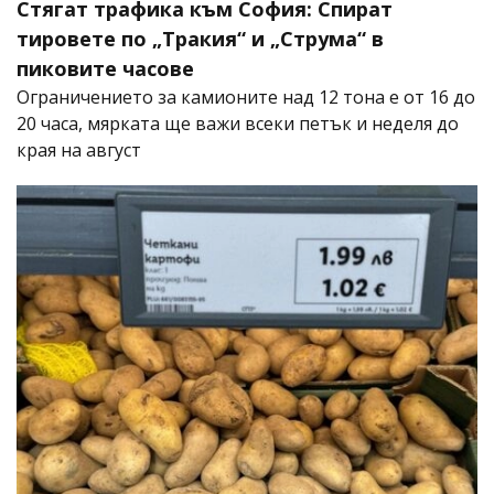
Стягат трафика към София: Спират
тировете по „Тракия“ и „Струма“ в
пиковите часове
Ограничението за камионите над 12 тона е от 16 до
20 часа, мярката ще важи всеки петък и неделя до
края на август