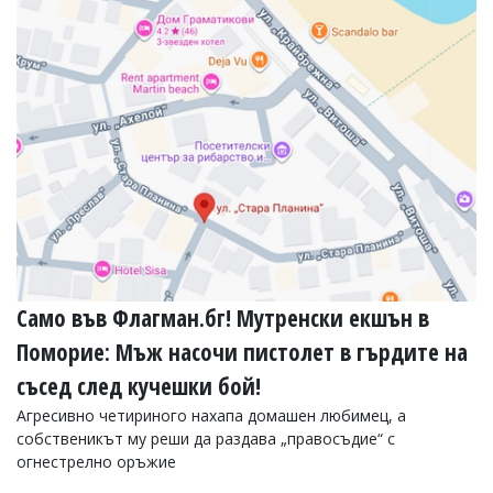
УКРАЙНА
СПОРТ
РАЗСЛЕДВАНЕ
БИЗНЕС
ЮГ
Управители:
Веселин
Василев,
email:
v.vasilev@flagman.bg
Катя
Само във Флагман.бг! Мутренски екшън в
Касабова,
еmail:
k.kassabova@flagman.bg
Поморие: Мъж насочи пистолет в гърдите на
Главен
съсед след кучешки бой!
редактор:
Агресивно четириного нахапа домашен любимец, а
Иван
собственикът му реши да раздава „правосъдие“ с
Колев,
email:
огнестрелно оръжие
office@flagman.bg