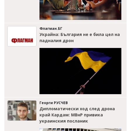
Флагман.БГ
Украйна: България не е била цел на
падналия дрон
Георги РУСЧЕВ
Дипломатически ход след дрона
край Кардам: МВнР привика
украинския посланик