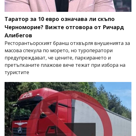
Таратор за 10 евро означава ли скъпо
Черноморие? Вижте отговора от Ричард
Алибегов
Ресторантьорският бранш отхвърля внушенията за
масова спекула по морето, но туроператори
предупреждават, че цените, паркирането и
претъпканите плажове вече тежат при избора на
туристите