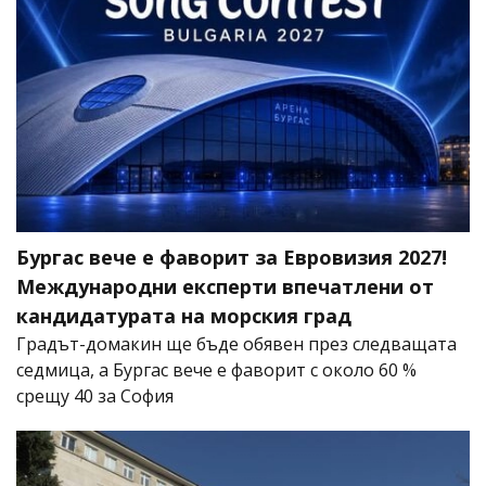
Бургас вече е фаворит за Евровизия 2027!
Международни експерти впечатлени от
кандидатурата на морския град
Градът-домакин ще бъде обявен през следващата
седмица, а Бургас вече е фаворит с около 60 %
срещу 40 за София