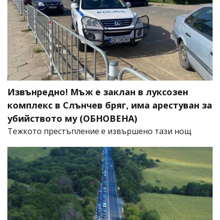
Извънредно! Мъж е заклан в луксозен
комплекс в Слънчев бряг, има арестуван за
убийството му (ОБНОВЕНА)
​Тежкото престъпление е извършено тази нощ