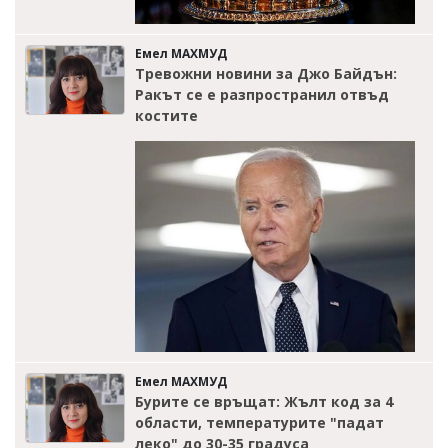
Емел МАХМУД
Тревожни новини за Джо Байдън:
Ракът се е разпространил отвъд
костите
Емел МАХМУД
Бурите се връщат: Жълт код за 4
области, температурите "падат
леко" до 30-35 градуса