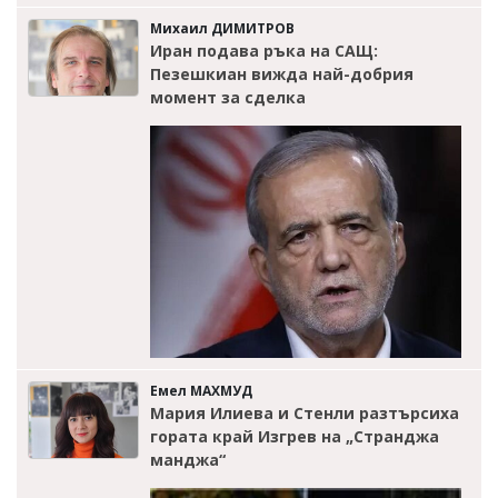
Михаил ДИМИТРОВ
Иран подава ръка на САЩ:
Пезешкиан вижда най-добрия
момент за сделка
Емел МАХМУД
Мария Илиева и Стенли разтърсиха
гората край Изгрев на „Странджа
манджа“