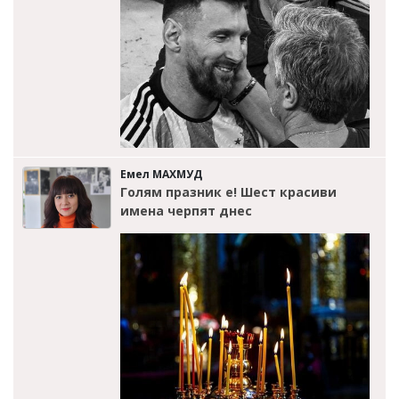
Емел МАХМУД
Голям празник е! Шест красиви
имена черпят днес