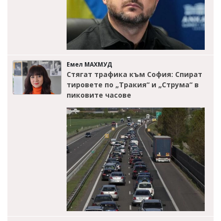
Емел МАХМУД
Стягат трафика към София: Спират
тировете по „Тракия“ и „Струма“ в
пиковите часове