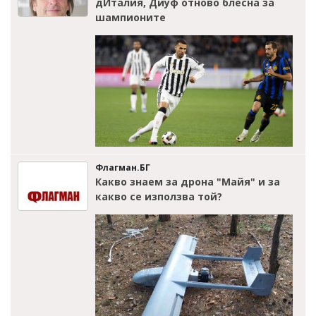
дИталия, Диуф отново блесна за
шампионите
Флагман.БГ
Какво знаем за дрона "Майя" и за
какво се използва той?