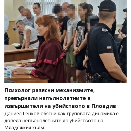
Психолог разясни механизмите,
превърнали непълнолетните в
извършители на убийството в Пловдив
Даниел Генков обясни как груповата динамика е
довела непълнолетните до убийството на
Младежкия хълм