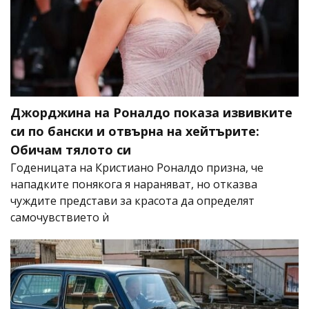
Джорджина на Роналдо показа извивките
си по бански и отвърна на хейтърите:
Обичам тялото си
Годеницата на Кристиано Роналдо призна, че
нападките понякога я нараняват, но отказва
чуждите представи за красота да определят
самочувствието ѝ