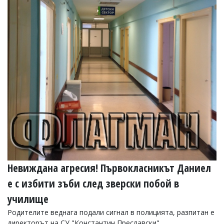
Коментарите
под
статиите
се
въвеждат
от
читателите
и
редакцията
не
носи
отговорност
за
тях!
Ако
откриете
обиден
за
Невиждана агресия! Първокласникът Даниел
вас
е с избити зъби след зверски побой в
коментар,
моля
училище
сигнализирайте
ни!
Родителите веднага подали сигнал в полицията, разпитан е
директорът на СУ "Константин Преславски"