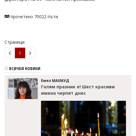
прочетено 70022 пъти
Страници:
1
ВСИЧКИ НОВИНИ
Емел МАХМУД
Голям празник е! Шест красиви
имена черпят днес