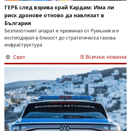
ГЕРБ след взрива край Кардам: Има ли
риск дронове отново да навлязат в
България
Безпилотният апарат е преминал от Румъния и е
експлодирал в близост до стратегическа газова
инфраструктура
Всички новини
Свят