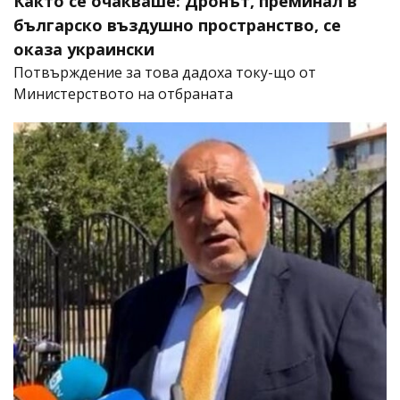
Както се очакваше: Дронът, преминал в
българско въздушно пространство, се
оказа украински
Потвърждение за това дадоха току-що от
Министерството на отбраната