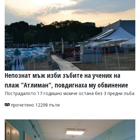
УКРАЙНА
СПОРТ
РАЗСЛЕДВАНЕ
БИЗНЕС
ЮГ
Управители:
Веселин
Василев,
Непознат мъж изби зъбите на ученик на
email:
v.vasilev@flagman.bg
плаж "Атлиман", повдигнаха му обвинение
Катя
Касабова,
Пострадалото 17-годишно момче остана без 3 предни зъба
еmail:
k.kassabova@flagman.bg
прочетено 12298 пъти
Главен
редактор:
Иван
Колев,
email:
office@flagman.bg