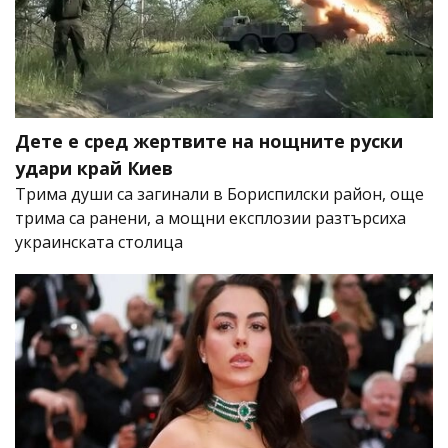
Дете е сред жертвите на нощните руски
удари край Киев
Трима души са загинали в Бориспилски район, още
трима са ранени, а мощни експлозии разтърсиха
украинската столица