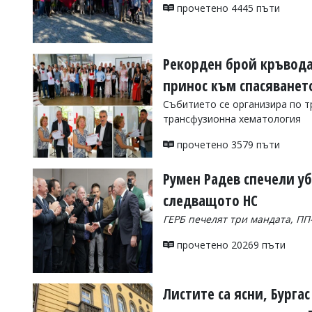
УКРАЙНА
прочетено 4445 пъти
СПОРТ
РАЗСЛЕДВАНЕ
Рекорден брой кръвода
БИЗНЕС
принос към спасяванет
ЮГ
Събитието се организира по т
трансфузионна хематология
Управители:
Веселин
прочетено 3579 пъти
Василев,
email:
Румен Радев спечели уб
v.vasilev@flagman.bg
Катя
следващото НС
Касабова,
еmail:
k.kassabova@flagman.bg
ГЕРБ печелят три мандата, ПП
Главен
прочетено 20269 пъти
редактор:
Иван
Колев,
email:
Листите са ясни, Бурга
office@flagman.bg