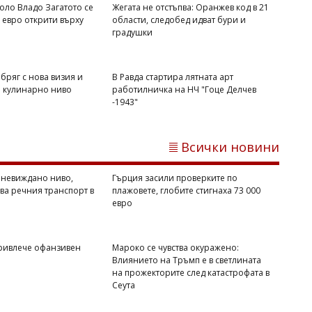
оло Владо Загатото се
Жегата не отстъпва: Оранжев код в 21
 евро открити върху
области, следобед идват бури и
градушки
бряг с нова визия и
В Равда стартира лятната арт
Флагман.БГ
о кулинарно ниво
работилничка на НЧ "Гоце Делчев
Дневен хороскоп за 8 август: Любов за
-1943"
Лъва, а Стрелците да се доверят на
интуицията
Всички новини
 невиждано ниво,
Гърция засили проверките по
ва речния транспорт в
плажовете, глобите стигнаха 73 000
евро
ривлече офанзивен
Мароко се чувства окуражено:
Влиянието на Тръмп е в светлината
на прожекторите след катастрофата в
Сеута
Михаил ДИМИТРОВ