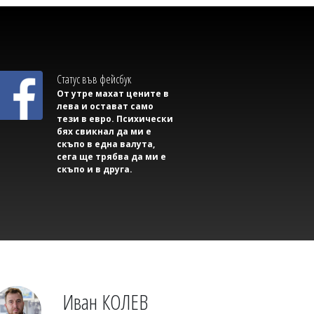
Рейн падна до невиждано ниво,
сушата задушава речния транспорт в
Европа
Статус във фейсбук
От утре махат цените в
лева и остават само
тези в евро. Психически
бях свикнал да ми е
скъпо в една валута,
сега ще трябва да ми е
скъпо и в друга.
Михаил ДИМИТРОВ
В Равда стартира лятната арт
работилничка на НЧ "Гоце Делчев
-1943"
Иван КОЛЕВ