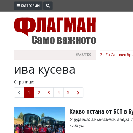
КАТЕГОРИИ
ПРОМО
ЗОНА
ИЗБОРИ
2026
ПРАКТИЧНО
НАКРАТКО
Za Zú Слънчев бря
КУЛТУРА
ива кусева
ЗДРАВЕ
ПОЛИТИКА
Страници:
ОБЩИНИ
1
2
3
4
5
ОБЩЕСТВО
ЛАЙФСТАЙЛ
Какво остана от БСП в 
ВОЙНАТА
Учудващо за мнозина, вчера с
събора
В