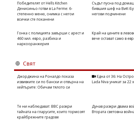
Победителят от Hells Kitchen
Съдът пусна под домаш
Денисиньо готви в La Ferme: 6-
бившия шеф на ВиК-Бу
степенно меню, снимка с негои
негови подчинени
всички сте поканени
Гонка с полицията завърши с арест и
Край на цените в левов
460 хил. евро, разбиха и
вече остават само в ев
наркооранжерия
Свят
Джорджина на Роналдо показа
Една от 36: На Остро
извивките си по бански и отвърна на
Lada Niva уникат за 22 
хейтърите: Обичам тялото си
Те ни наблюдават: BBC разкри
Дунав разкри двама во
тайната на гларусите, които тормозят
Втората световна войн
крайбрежните градове