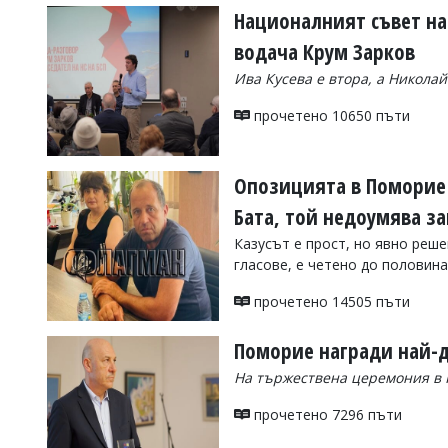
Националният съвет на 
водача Крум Зарков
Ива Кусева е втора, а Никола
прочетено 10650 пъти
Опозицията в Поморие 
Бата, той недоумява з
Казусът е прост, но явно реш
гласове, е четено до половин
прочетено 14505 пъти
Поморие награди най-д
На тържествена церемония в 
прочетено 7296 пъти