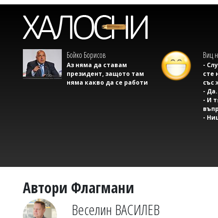
Бойко Борисов
Виц н
Аз няма да ставам
- Сл
президент, защото там
сте 
няма какво да се работи
със 
- Да.
- И 
въпр
- Ни
Автори Флагмани
Веселин ВАСИЛЕВ