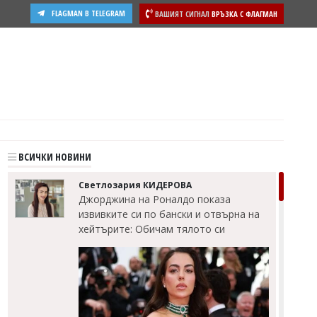
FLAGMAN В TELEGRAM
ВАШИЯТ СИГНАЛ
ВРЪЗКА С ФЛАГМАН
ВСИЧКИ НОВИНИ
Светлозария КИДЕРОВА
Джорджина на Роналдо показа
извивките си по бански и отвърна на
хейтърите: Обичам тялото си