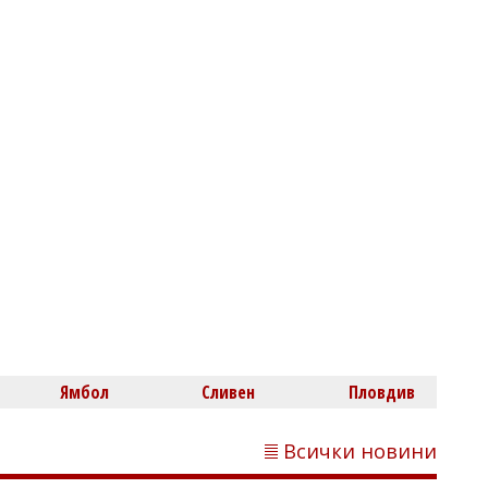
Димитър КИРЯКОВ
Имен ден на 8 август: Емил и Емилиан
черпят заради светец, отказал да се
подчини на император
Ямбол
Сливен
Пловдив
Всички новини