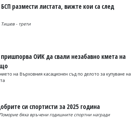
БСП размести листата, вижте кои са след
й Тишев - трети
пришпорва ОИК да свали незабавно кмета на
ащо
ението на Върховния касационен съд по делото за купуване на
ата
обрите си спортисти за 2025 година
Поморие бяха връчени годишните спортни награди