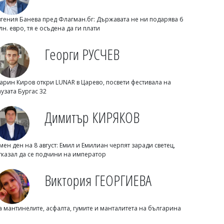
вгения Банева пред Флагман.бг: Държавата не ни подарява 6
лн. евро, тя е осъдена да ги плати
Георги РУСЧЕВ
арин Киров откри LUNAR в Царево, посвети фестивала на
Димитър КИРЯКОВ
аузата Бургас 32
Гърция засили проверките по
плажовете, глобите стигнаха 73 000
Димитър КИРЯКОВ
евро
мен ден на 8 август: Емил и Емилиан черпят заради светец,
тказал да се подчини на император
Виктория ГЕОРГИЕВА
а мантинелите, асфалта, гумите и манталитета на българина