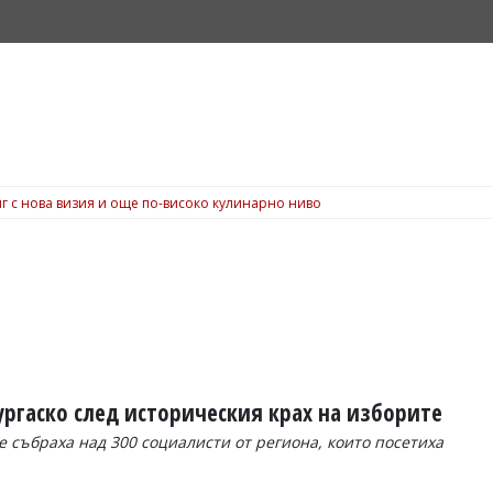
г с нова визия и още по-високо кулинарно ниво
Бургаско след историческия крах на изборите
е събраха над 300 социалисти от региона, които посетиха