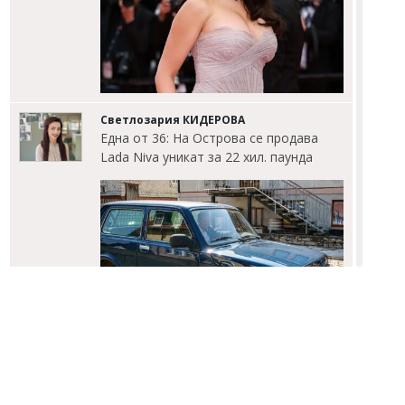
Светлозария КИДЕРОВА
Една от 36: На Острова се продава
Lada Niva уникат за 22 хил. паунда
Светлозария КИДЕРОВА
Дилъри пращали фентанил от София
до Русе по куриер, криели дрогата в
маратонки