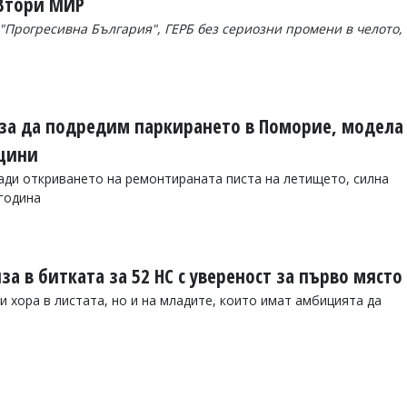
 Втори МИР
"Прогресивна България", ГЕРБ без сериозни промени в челото,
за да подредим паркирането в Поморие, модела
бщини
ади откриването на ремонтираната писта на летището, силна
година
за в битката за 52 НС с увереност за първо място
 хора в листата, но и на младите, които имат амбицията да