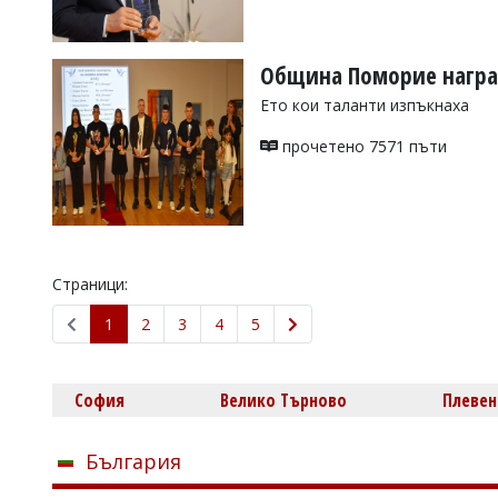
Община Поморие наград
Ето кои таланти изпъкнаха
прочетено 7571 пъти
Страници:
1
2
3
4
5
София
Велико Търново
Плевен
България