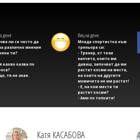
а деня
Виц на деня
учва ли се често да
Млада спортистка към
на различно мнение
треньора си:
жена ти?
- Тренер, от тези
хапчета, които ми
тя какво казва по
даваш, започват да ми
оса?
растат косми на места,
що, тя не знае.
на които на другите
момичета не им растат!
- Е, на кои места ти
растат косми?
- Ами по топките!
Катя КАСАБОВА