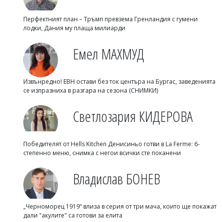
Перфектният план – Тръмп превзема Гренландия с гумени
лодки, Дания му плаща милиарди
Емел МАХМУД
Извънредно! ЕВН остави без ток центъра на Бургас, заведенията
се изпразниха в разгара на сезона (СНИМКИ)
Светлозария КИДЕРОВА
Победителят от Hells Kitchen Денисиньо готви в La Ferme: 6-
степенно меню, снимка с негои всички сте поканени
Владислав БОНЕВ
„Черноморец 1919“ влиза в серия от три мача, които ще покажат
дали "акулите" са готови за елита