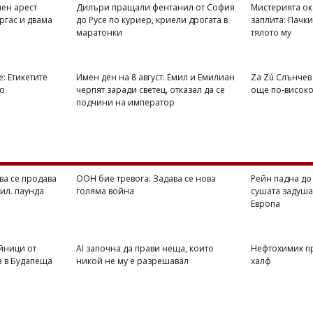
ен арест
Дилъри пращали фентанил от София
Мистерията ок
ргас и двама
до Русе по куриер, криели дрогата в
заплита: Пачки
маратонки
тялото му
е: Етикетите
Имен ден на 8 август: Емил и Емилиан
Za Zú Слънчев 
ро
черпят заради светец, отказал да се
още по-висок
подчини на император
ва се продава
ООН бие тревога: Задава се нова
Рейн падна до
хил. паунда
голяма война
сушата задуша
Европа
йници от
AI започна да прави неща, които
Нефтохимик п
а в Будапеща
никой не му е разрешавал
халф