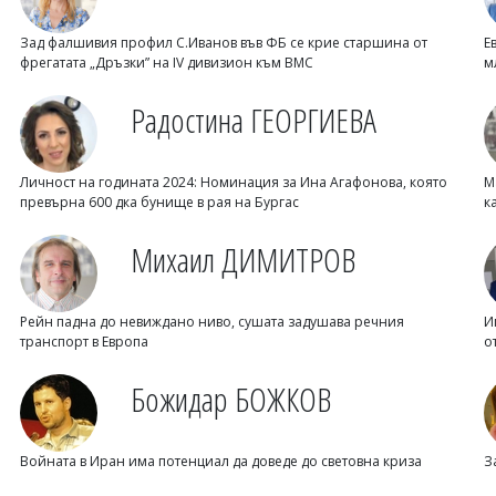
Зад фалшивия профил С.Иванов във ФБ се крие старшина от
Е
фрегатата „Дръзки” на IV дивизион към ВМС
м
Радостина ГЕОРГИЕВА
Личност на годината 2024: Номинация за Ина Агафонова, която
М
превърна 600 дка бунище в рая на Бургас
к
Михаил ДИМИТРОВ
Рейн падна до невиждано ниво, сушата задушава речния
И
транспорт в Европа
о
Божидар БОЖКОВ
Войната в Иран има потенциал да доведе до световна криза
З